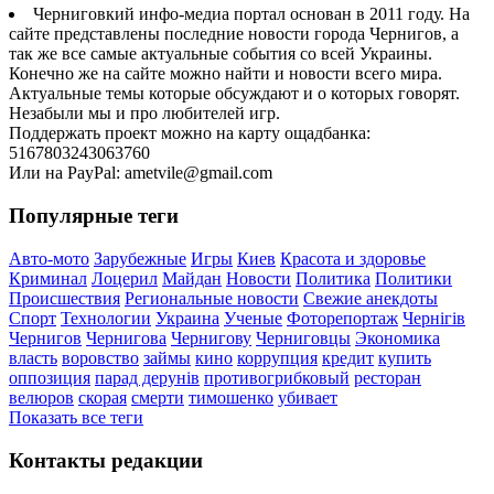
Черниговкий инфо-медиа портал основан в 2011 году. На
сайте представлены последние новости города Чернигов, а
так же все самые актуальные события со всей Украины.
Конечно же на сайте можно найти и новости всего мира.
Актуальные темы которые обсуждают и о которых говорят.
Незабыли мы и про любителей игр.
Поддержать проект можно на карту ощадбанка:
5167803243063760
Или на PayPal: ametvile@gmail.com
Популярные теги
Авто-мото
Зарубежные
Игры
Киев
Красота и здоровье
Криминал
Лоцерил
Майдан
Новости
Политика
Политики
Происшествия
Региональные новости
Свежие анекдоты
Спорт
Технологии
Украина
Ученые
Фоторепортаж
Чернігів
Чернигов
Чернигова
Чернигову
Черниговцы
Экономика
власть
воровство
займы
кино
коррупция
кредит
купить
оппозиция
парад дерунів
противогрибковый
ресторан
велюров
скорая
смерти
тимошенко
убивает
Показать все теги
Контакты редакции