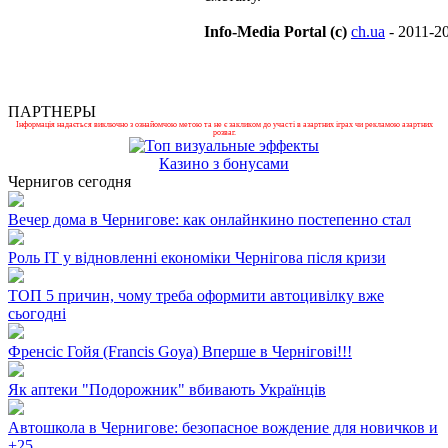
Info-Media Portal (c)
ch.ua
- 2011-2
ПАРТНЕРЫ
Інформація надається виключно з ознайомчою метою та не є закликом до участі в азартних іграх чи рекламою азартних
розваг.
Казино з бонусами
Чернигов сегодня
Вечер дома в Чернигове: как онлайнкино постепенно стал
Роль ІТ у відновленні економіки Чернігова після кризи
ТОП 5 причин, чому треба оформити автоцивілку вже
сьогодні
Френсіс Гойя (Francis Goya) Вперше в Чернігові!!!
Як аптеки "Подорожник" вбивають Українців
Автошкола в Чернигове: безопасное вождение для новичков и
+
25