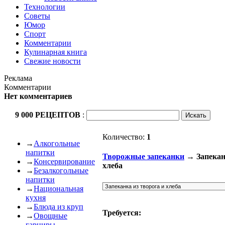
Технологии
Советы
Юмор
Спорт
Комментарии
Кулинарная книга
Свежие новости
Реклама
Комментарии
Нет комментариев
9 000 РЕЦЕПТОВ
:
Количество:
1
→
Алкогольные
напитки
Творожные запеканки
→ Запеканк
→
Консервирование
хлеба
→
Безалкогольные
напитки
→
Национальная
кухня
→
Блюда из круп
Требуется:
→
Овощные
гарниры