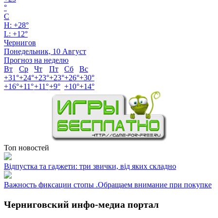
°
C
H:
+
28°
L:
+
12°
Чернигов
Понедельник, 10 Август
Прогноз на неделю
Вт
Ср
Чт
Пт
Сб
Вс
+
31°
+
24°
+
23°
+
23°
+
26°
+
30°
+
16°
+
11°
+
11°
+
9°
+
10°
+
14°
Топ новостей
Відпустка та гаджети: три звички, від яких складно
Важность фиксации стопы .Обращаем внимание при покупке
Черниговский инфо-медиа портал