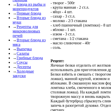
- творог - 500г
→
Блюда из рыбы и
- крупа манная - 2 ст.л.
морепродуктов
- яйцо - 4 шт.
→
Первые блюда
- сахар - 3 ст.л.
→
Вторые блюда из
- молоко - 2/3 стакана
муки
- хлеб пшеничный (ломтики) - 8 шт
→
Рецепты для
- яблоко - 1 шт.
микроволновых
- изюм - 3 ст.л.
печей
- сметана - 1/2 стакана
→
Вторые блюда из
- масло сливочное - 40г
мяса
- соль.
→
Выпечка
→
Салаты
→
Грибные блюда
Рецепт:
→
Соусы
Яичные белки отделить от желтков
→
Десерты
использовать для приготовления д
→
Холодные
Белки взбить и смешать с творогом
закуски
ложки), манной крупой, изюмом и 
яблоками. В смазанную маслом фо
ломтика хлеба, смоченного в молок
столовая ложка). На каждый ломт
творожную массу и вновь накрыть 
Каждый бутерброд сбрызнуть слив
запечь в разогретой духовке. Отде
сметану.