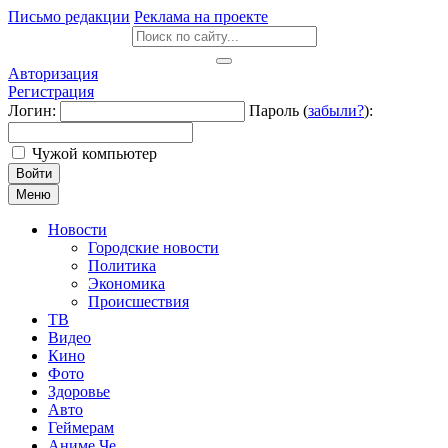
Письмо редакции
Реклама на проекте
Авторизация
Регистрация
Логин:
Пароль (
забыли?
):
Чужой компьютер
Войти
Меню
Новости
Городские новости
Политика
Экономика
Происшествия
ТВ
Видео
Кино
Фото
Здоровье
Авто
Геймерам
Аниме Че