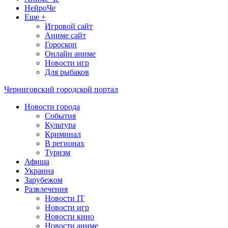
НейроЧе
Еще +
Игровой сайт
Аниме сайт
Гороскоп
Онлайн аниме
Новости игр
Для рыбаков
Черниговский городской портал
Новости города
События
Культура
Криминал
В регионах
Туризм
Афиша
Украина
Зарубежом
Развлечения
Новости IT
Новости игр
Новости кино
Новости аниме