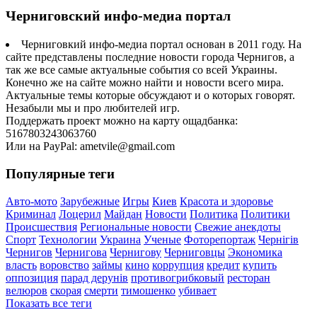
Черниговский инфо-медиа портал
Черниговкий инфо-медиа портал основан в 2011 году. На
сайте представлены последние новости города Чернигов, а
так же все самые актуальные события со всей Украины.
Конечно же на сайте можно найти и новости всего мира.
Актуальные темы которые обсуждают и о которых говорят.
Незабыли мы и про любителей игр.
Поддержать проект можно на карту ощадбанка:
5167803243063760
Или на PayPal: ametvile@gmail.com
Популярные теги
Авто-мото
Зарубежные
Игры
Киев
Красота и здоровье
Криминал
Лоцерил
Майдан
Новости
Политика
Политики
Происшествия
Региональные новости
Свежие анекдоты
Спорт
Технологии
Украина
Ученые
Фоторепортаж
Чернігів
Чернигов
Чернигова
Чернигову
Черниговцы
Экономика
власть
воровство
займы
кино
коррупция
кредит
купить
оппозиция
парад дерунів
противогрибковый
ресторан
велюров
скорая
смерти
тимошенко
убивает
Показать все теги