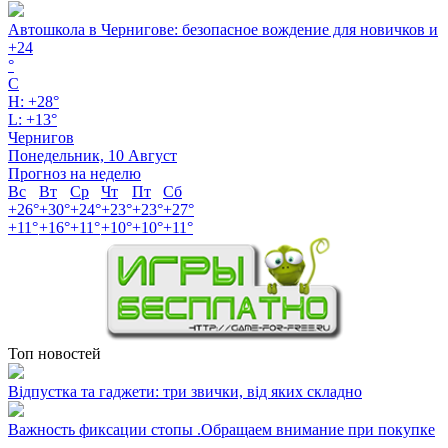
Автошкола в Чернигове: безопасное вождение для новичков и
+
24
°
C
H:
+
28°
L:
+
13°
Чернигов
Понедельник, 10 Август
Прогноз на неделю
Вс
Вт
Ср
Чт
Пт
Сб
+
26°
+
30°
+
24°
+
23°
+
23°
+
27°
+
11°
+
16°
+
11°
+
10°
+
10°
+
11°
Топ новостей
Відпустка та гаджети: три звички, від яких складно
Важность фиксации стопы .Обращаем внимание при покупке