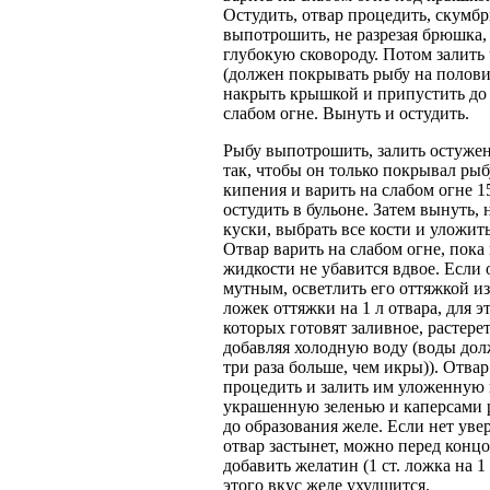
Остудить, отвар процедить, скумб
выпотрошить, не разрезая брюшка,
глубокую сковороду. Потом залить 
(должен покрывать рыбу на полови
накрыть крышкой и припустить до 
слабом огне. Вынуть и остудить.
Рыбу выпотрошить, залить остуже
так, чтобы он только покрывал рыб
кипения и варить на слабом огне 1
остудить в бульоне. Затем вынуть, 
куски, выбрать все кости и уложит
Отвар варить на слабом огне, пока
жидкости не убавится вдвое. Если 
мутным, осветлить его оттяжкой из 
ложек оттяжки на 1 л отвара, для э
которых готовят заливное, растерет
добавляя холодную воду (воды дол
три раза больше, чем икры)). Отвар
процедить и залить им уложенную 
украшенную зеленью и каперсами 
до образования желе. Если нет уве
отвар застынет, можно перед конц
добавить желатин (1 ст. ложка на 1 
этого вкус желе ухудшится.