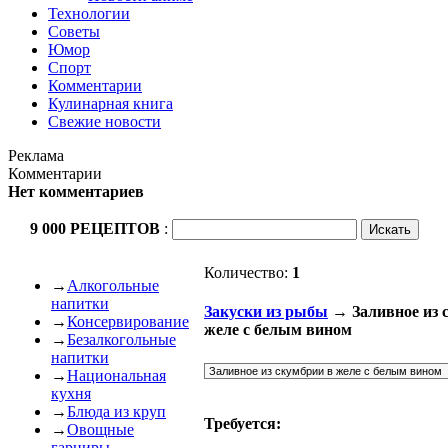
Технологии
Советы
Юмор
Спорт
Комментарии
Кулинарная книга
Свежие новости
Реклама
Комментарии
Нет комментариев
9 000 РЕЦЕПТОВ
:
Количество:
1
→
Алкогольные
напитки
Закуски из рыбы
→ Заливное из 
→
Консервирование
желе с белым вином
→
Безалкогольные
напитки
→
Национальная
кухня
→
Блюда из круп
Требуется:
→
Овощные
гарниры