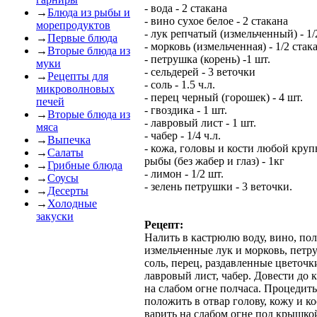
- вода - 2 стакана
→
Блюда из рыбы и
- вино сухое белое - 2 стакана
морепродуктов
- лук репчатый (измельченный) - 1/
→
Первые блюда
- морковь (измельченная) - 1/2 стак
→
Вторые блюда из
- петрушка (корень) -1 шт.
муки
- сельдерей - 3 веточки
→
Рецепты для
- соль - 1.5 ч.л.
микроволновых
- перец черный (горошек) - 4 шт.
печей
- гвоздика - 1 шт.
→
Вторые блюда из
- лавровый лист - 1 шт.
мяса
- чабер - 1/4 ч.л.
→
Выпечка
- кожа, головы и кости любой кру
→
Салаты
рыбы (без жабер и глаз) - 1кг
→
Грибные блюда
- лимон - 1/2 шт.
→
Соусы
- зелень петрушки - 3 веточки.
→
Десерты
→
Холодные
закуски
Рецепт:
Налить в кастрюлю воду, вино, по
измельченные лук и морковь, петру
соль, перец, раздавленные цветочк
лавровый лист, чабер. Довести до 
на слабом огне полчаса. Процедить
положить в отвар голову, кожу и к
варить на слабом огне под крышкой