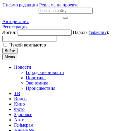
Письмо редакции
Реклама на проекте
Авторизация
Регистрация
Логин:
Пароль (
забыли?
):
Чужой компьютер
Войти
Меню
Новости
Городские новости
Политика
Экономика
Происшествия
ТВ
Видео
Кино
Фото
Здоровье
Авто
Геймерам
Аниме Че