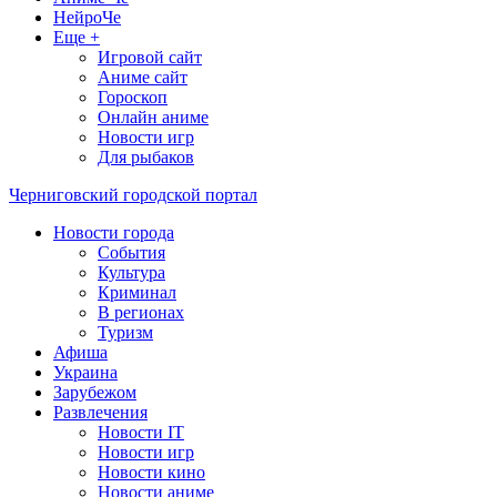
НейроЧе
Еще +
Игровой сайт
Аниме сайт
Гороскоп
Онлайн аниме
Новости игр
Для рыбаков
Черниговский городской портал
Новости города
События
Культура
Криминал
В регионах
Туризм
Афиша
Украина
Зарубежом
Развлечения
Новости IT
Новости игр
Новости кино
Новости аниме