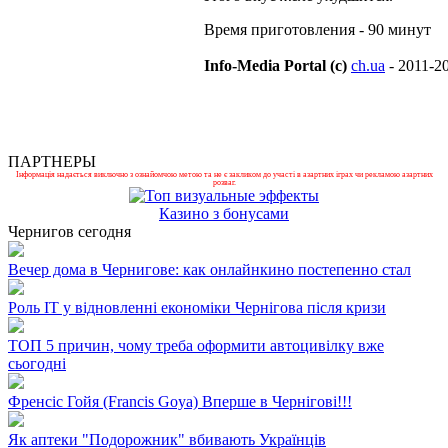
Время приготовления - 90 минут
Info-Media Portal (c)
ch.ua
- 2011-2
ПАРТНЕРЫ
Інформація надається виключно з ознайомчою метою та не є закликом до участі в азартних іграх чи рекламою азартних
розваг.
Казино з бонусами
Чернигов сегодня
Вечер дома в Чернигове: как онлайнкино постепенно стал
Роль ІТ у відновленні економіки Чернігова після кризи
ТОП 5 причин, чому треба оформити автоцивілку вже
сьогодні
Френсіс Гойя (Francis Goya) Вперше в Чернігові!!!
Як аптеки "Подорожник" вбивають Українців