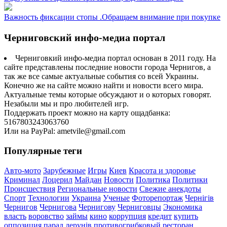
Важность фиксации стопы .Обращаем внимание при покупке
Черниговский инфо-медиа портал
Черниговкий инфо-медиа портал основан в 2011 году. На
сайте представлены последние новости города Чернигов, а
так же все самые актуальные события со всей Украины.
Конечно же на сайте можно найти и новости всего мира.
Актуальные темы которые обсуждают и о которых говорят.
Незабыли мы и про любителей игр.
Поддержать проект можно на карту ощадбанка:
5167803243063760
Или на PayPal: ametvile@gmail.com
Популярные теги
Авто-мото
Зарубежные
Игры
Киев
Красота и здоровье
Криминал
Лоцерил
Майдан
Новости
Политика
Политики
Происшествия
Региональные новости
Свежие анекдоты
Спорт
Технологии
Украина
Ученые
Фоторепортаж
Чернігів
Чернигов
Чернигова
Чернигову
Черниговцы
Экономика
власть
воровство
займы
кино
коррупция
кредит
купить
оппозиция
парад дерунів
противогрибковый
ресторан