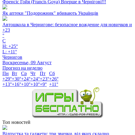
Френсіс Гойя (Francis Goya) Вперше в Чернігові!!!
Як аптеки "Подорожник" вбивають Українців
Автошкола в Чернигове: безопасное вождение для новичков и
+
23
°
C
H:
+
25°
L:
+
11°
Чернигов
Воскресенье, 09 Август
Прогноз на неделю
Пн
Вт
Ср
Чт
Пт
Сб
+
29°
+
30°
+
24°
+
24°
+
23°
+
26°
+
13°
+
16°
+
10°
+
10°
+
9°
+
11°
Топ новостей
Відпустка та гаджети: три звички, від яких складно