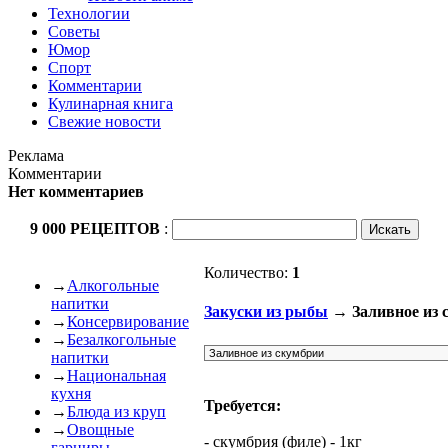
Технологии
Советы
Юмор
Спорт
Комментарии
Кулинарная книга
Свежие новости
Реклама
Комментарии
Нет комментариев
9 000 РЕЦЕПТОВ
:
Количество:
1
→
Алкогольные
напитки
Закуски из рыбы
→ Заливное из 
→
Консервирование
→
Безалкогольные
напитки
→
Национальная
кухня
Требуется:
→
Блюда из круп
→
Овощные
- скумбрия (филе) - 1кг
гарниры