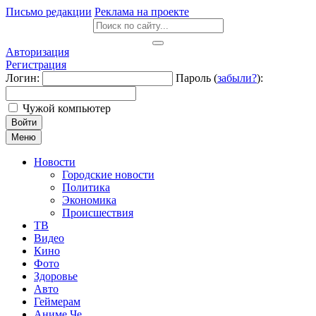
Письмо редакции
Реклама на проекте
Авторизация
Регистрация
Логин:
Пароль (
забыли?
):
Чужой компьютер
Войти
Меню
Новости
Городские новости
Политика
Экономика
Происшествия
ТВ
Видео
Кино
Фото
Здоровье
Авто
Геймерам
Аниме Че