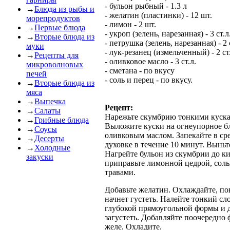
- бульон рыбный - 1.3 л
→
Блюда из рыбы и
- желатин (пластинки) - 12 шт.
морепродуктов
- лимон - 2 шт.
→
Первые блюда
- укроп (зелень, нарезанная) - 3 ст.л
→
Вторые блюда из
- петрушка (зелень, нарезанная) - 2 
муки
- лук-резанец (измельченный) - 2 ст
→
Рецепты для
- оливковое масло - 3 ст.л.
микроволновых
- сметана - по вкусу
печей
- соль и перец - по вкусу.
→
Вторые блюда из
мяса
→
Выпечка
Рецепт:
→
Салаты
Нарежьте скумбрию тонкими куска
→
Грибные блюда
Выложите куски на огнеупорное б
→
Соусы
оливковым маслом. Запекайте в ср
→
Десерты
духовке в течение 10 минут. Выньт
→
Холодные
Нагрейте бульон из скумбрии до к
закуски
приправьте лимонной цедрой, соль
травами.
Добавьте желатин. Охлаждайте, по
начнет густеть. Налейте тонкий сл
глубокой прямоугольной формы и 
загустеть. Добавляйте поочередно
желе. Охладите.