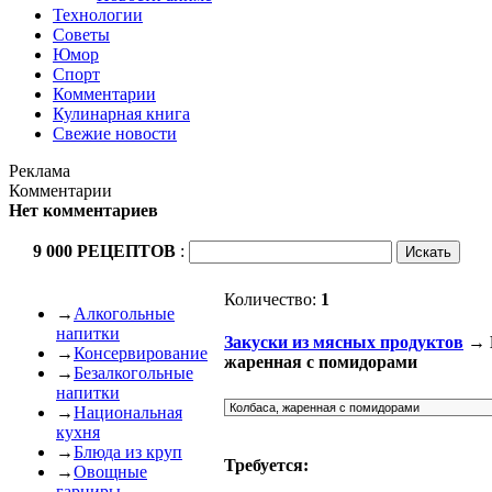
Технологии
Советы
Юмор
Спорт
Комментарии
Кулинарная книга
Свежие новости
Реклама
Комментарии
Нет комментариев
9 000 РЕЦЕПТОВ
:
Количество:
1
→
Алкогольные
напитки
Закуски из мясных продуктов
→ 
→
Консервирование
жаренная с помидорами
→
Безалкогольные
напитки
→
Национальная
кухня
→
Блюда из круп
Требуется:
→
Овощные
гарниры