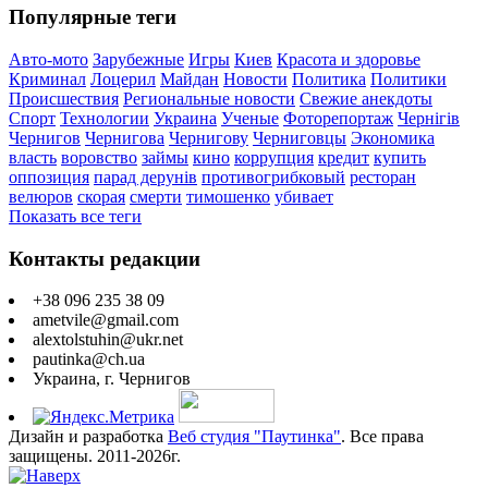
Популярные теги
Авто-мото
Зарубежные
Игры
Киев
Красота и здоровье
Криминал
Лоцерил
Майдан
Новости
Политика
Политики
Происшествия
Региональные новости
Свежие анекдоты
Спорт
Технологии
Украина
Ученые
Фоторепортаж
Чернігів
Чернигов
Чернигова
Чернигову
Черниговцы
Экономика
власть
воровство
займы
кино
коррупция
кредит
купить
оппозиция
парад дерунів
противогрибковый
ресторан
велюров
скорая
смерти
тимошенко
убивает
Показать все теги
Контакты редакции
+38 096 235 38 09
ametvile@gmail.com
alextolstuhin@ukr.net
pautinka@ch.ua
Украина, г. Чернигов
Дизайн и разработка
Веб студия "Паутинка"
. Все права
защищены. 2011-2026г.