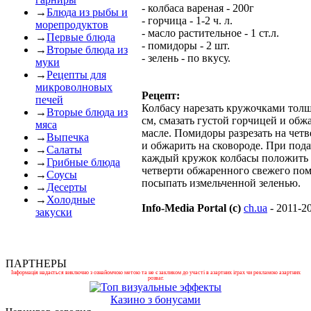
- колбаса вареная - 200г
→
Блюда из рыбы и
- горчица - 1-2 ч. л.
морепродуктов
- масло растительное - 1 ст.л.
→
Первые блюда
- помидоры - 2 шт.
→
Вторые блюда из
- зелень - по вкусу.
муки
→
Рецепты для
микроволновых
Рецепт:
печей
Колбасу нарезать кружочками толщ
→
Вторые блюда из
см, смазать густой горчицей и обж
мяса
масле. Помидоры разрезать на чет
→
Выпечка
и обжарить на сковороде. При пода
→
Салаты
каждый кружок колбасы положить
→
Грибные блюда
четверти обжаренного свежего пом
→
Соусы
посыпать измельченной зеленью.
→
Десерты
→
Холодные
Info-Media Portal (c)
ch.ua
- 2011-2
закуски
ПАРТНЕРЫ
Інформація надається виключно з ознайомчою метою та не є закликом до участі в азартних іграх чи рекламою азартних
розваг.
Казино з бонусами