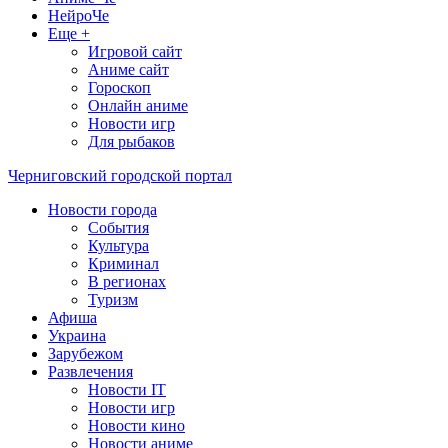
НейроЧе
Еще +
Игровой сайт
Аниме сайт
Гороскоп
Онлайн аниме
Новости игр
Для рыбаков
Черниговский городской портал
Новости города
События
Культура
Криминал
В регионах
Туризм
Афиша
Украина
Зарубежом
Развлечения
Новости IT
Новости игр
Новости кино
Новости аниме