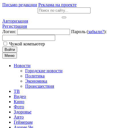
Письмо редакции
Реклама на проекте
Авторизация
Регистрация
Логин:
Пароль (
забыли?
):
Чужой компьютер
Войти
Меню
Новости
Городские новости
Политика
Экономика
Происшествия
ТВ
Видео
Кино
Фото
Здоровье
Авто
Геймерам
Аниме Че