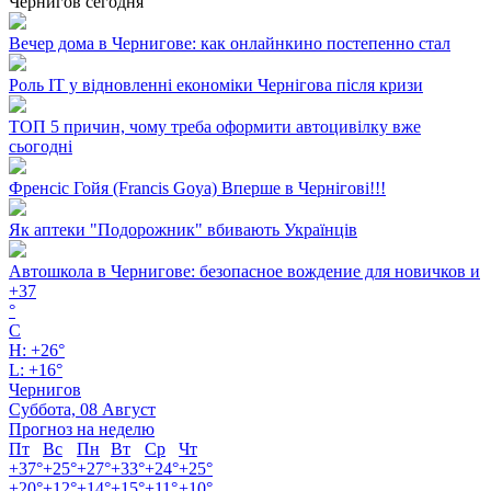
Чернигов сегодня
Вечер дома в Чернигове: как онлайнкино постепенно стал
Роль ІТ у відновленні економіки Чернігова після кризи
ТОП 5 причин, чому треба оформити автоцивілку вже
сьогодні
Френсіс Гойя (Francis Goya) Вперше в Чернігові!!!
Як аптеки "Подорожник" вбивають Українців
Автошкола в Чернигове: безопасное вождение для новичков и
+
37
°
C
H:
+
26°
L:
+
16°
Чернигов
Суббота, 08 Август
Прогноз на неделю
Пт
Вс
Пн
Вт
Ср
Чт
+
37°
+
25°
+
27°
+
33°
+
24°
+
25°
+
20°
+
12°
+
14°
+
15°
+
11°
+
10°