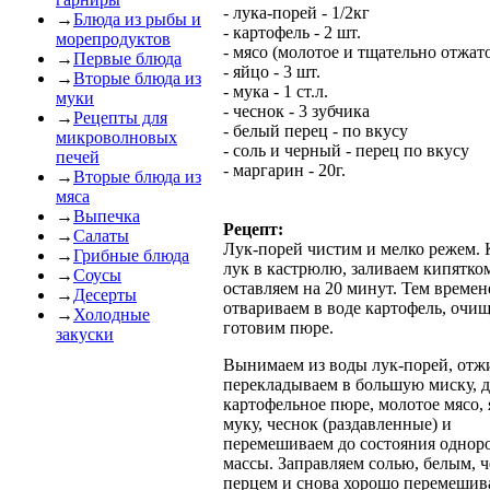
- лука-порей - 1/2кг
→
Блюда из рыбы и
- картофель - 2 шт.
морепродуктов
- мясо (молотое и тщательно отжато
→
Первые блюда
- яйцо - 3 шт.
→
Вторые блюда из
- мука - 1 ст.л.
муки
- чеснок - 3 зубчика
→
Рецепты для
- белый перец - по вкусу
микроволновых
- соль и черный - перец по вкусу
печей
- маргарин - 20г.
→
Вторые блюда из
мяса
→
Выпечка
Рецепт:
→
Салаты
Лук-порей чистим и мелко режем.
→
Грибные блюда
лук в кастрюлю, заливаем кипятко
→
Соусы
оставляем на 20 минут. Тем време
→
Десерты
отвариваем в воде картофель, очи
→
Холодные
готовим пюре.
закуски
Вынимаем из воды лук-порей, отж
перекладываем в большую миску, 
картофельное пюре, молотое мясо, 
муку, чеснок (раздавленные) и
перемешиваем до состояния однор
массы. Заправляем солью, белым, 
перцем и снова хорошо перемешив