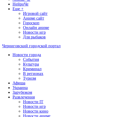
НейроЧе
Еще +
Игровой сайт
Аниме сайт
Гороскоп
Онлайн аниме
Новости игр
Для рыбаков
Черниговский городской портал
Новости города
События
Культура
Криминал
В регионах
Туризм
Афиша
Украина
Зарубежом
Развлечения
Новости IT
Новости игр
Новости кино
Новости аниме