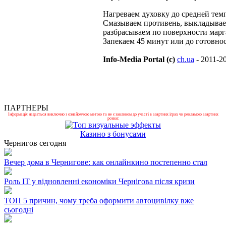
Нагреваем духовку до средней тем
Смазываем противень, выкладывае
разбрасываем по поверхности марг
Запекаем 45 минут или до готовнос
Info-Media Portal (c)
ch.ua
- 2011-2
ПАРТНЕРЫ
Інформація надається виключно з ознайомчою метою та не є закликом до участі в азартних іграх чи рекламою азартних
розваг.
Казино з бонусами
Чернигов сегодня
Вечер дома в Чернигове: как онлайнкино постепенно стал
Роль ІТ у відновленні економіки Чернігова після кризи
ТОП 5 причин, чому треба оформити автоцивілку вже
сьогодні