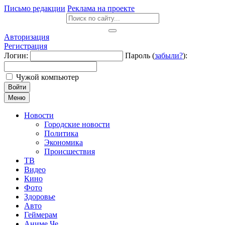
Письмо редакции
Реклама на проекте
Авторизация
Регистрация
Логин:
Пароль (
забыли?
):
Чужой компьютер
Войти
Меню
Новости
Городские новости
Политика
Экономика
Происшествия
ТВ
Видео
Кино
Фото
Здоровье
Авто
Геймерам
Аниме Че