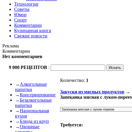
Технологии
Советы
Юмор
Спорт
Комментарии
Кулинарная книга
Свежие новости
Реклама
Комментарии
Нет комментариев
9 000 РЕЦЕПТОВ
:
Количество:
1
→
Алкогольные
напитки
Закуски из мясных продуктов
→
→
Консервирование
Запеканка мясная с луком-порее
→
Безалкогольные
напитки
→
Национальная
кухня
→
Блюда из круп
Требуется:
→
Овощные
гарниры