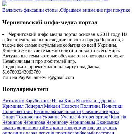
Важность фиксации стопы .Обращаем внимание при покупке
Черниговский инфо-медиа портал
Черниговкий инфо-медиа портал основан в 2011 году. На
сайте представлены последние новости города Чернигов, а
так же все самые актуальные события со всей Украины.
Конечно же на сайте можно найти и новости всего мира.
Актуальные темы которые обсуждают и о которых говорят.
Незабыли мы и про любителей игр.
Поддержать проект можно на карту ощадбанка:
5167803243063760
Или на PayPal: ametvile@gmail.com
Популярные теги
Авто-мото
Зарубежные
Игры
Киев
Красота и здоровье
Криминал
Лоцерил
Майдан
Новости
Политика
Политики
Происшествия
Региональные новости
Свежие анекдоты
Спорт
Технологии
Украина
Ученые
Фоторепортаж
Чернігів
Чернигов
Чернигова
Чернигову
Черниговцы
Экономика
власть
воровство
займы
кино
коррупция
кредит
купить
оппозиция
парад дерунів
противогрибковый
ресторан