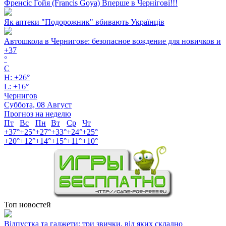
Френсіс Гойя (Francis Goya) Вперше в Чернігові!!!
Як аптеки "Подорожник" вбивають Українців
Автошкола в Чернигове: безопасное вождение для новичков и
+
37
°
C
H:
+
26°
L:
+
16°
Чернигов
Суббота, 08 Август
Прогноз на неделю
Пт
Вс
Пн
Вт
Ср
Чт
+
37°
+
25°
+
27°
+
33°
+
24°
+
25°
+
20°
+
12°
+
14°
+
15°
+
11°
+
10°
Топ новостей
Відпустка та гаджети: три звички, від яких складно