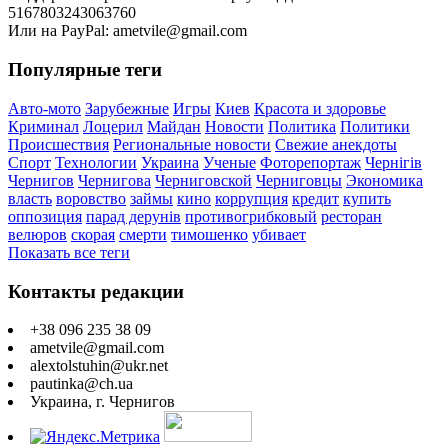
5167803243063760
Или на PayPal: ametvile@gmail.com
Популярные теги
Авто-мото
Зарубежные
Игры
Киев
Красота и здоровье
Криминал
Лоцерил
Майдан
Новости
Политика
Политики
Происшествия
Региональные новости
Свежие анекдоты
Спорт
Технологии
Украина
Ученые
Фоторепортаж
Чернігів
Чернигов
Чернигова
Черниговской
Черниговцы
Экономика
власть
воровство
займы
кино
коррупция
кредит
купить
оппозиция
парад дерунів
противогрибковый
ресторан
велюров
скорая
смерти
тимошенко
убивает
Показать все теги
Контакты редакции
+38 096 235 38 09
ametvile@gmail.com
alextolstuhin@ukr.net
pautinka@ch.ua
Украина, г. Чернигов