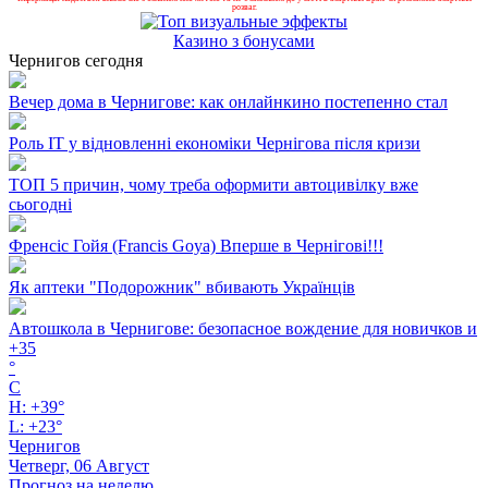
розваг.
Казино з бонусами
Чернигов сегодня
Вечер дома в Чернигове: как онлайнкино постепенно стал
Роль ІТ у відновленні економіки Чернігова після кризи
ТОП 5 причин, чому треба оформити автоцивілку вже
сьогодні
Френсіс Гойя (Francis Goya) Вперше в Чернігові!!!
Як аптеки "Подорожник" вбивають Українців
Автошкола в Чернигове: безопасное вождение для новичков и
+
35
°
C
H:
+
39°
L:
+
23°
Чернигов
Четверг, 06 Август
Прогноз на неделю