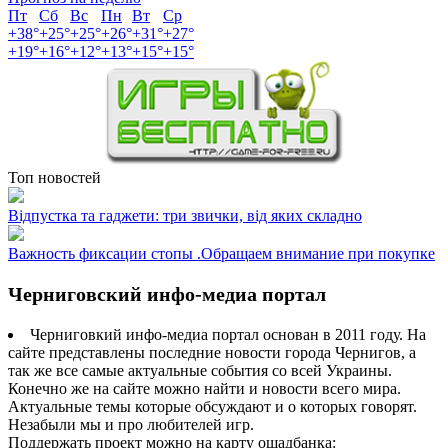
Пт
Сб
Вс
Пн
Вт
Ср
+
38°
+
25°
+
25°
+
26°
+
31°
+
27°
+
19°
+
16°
+
12°
+
13°
+
15°
+
15°
Топ новостей
Відпустка та гаджети: три звички, від яких складно
Важность фиксации стопы .Обращаем внимание при покупке
Черниговский инфо-медиа портал
Черниговкий инфо-медиа портал основан в 2011 году. На
сайте представлены последние новости города Чернигов, а
так же все самые актуальные события со всей Украины.
Конечно же на сайте можно найти и новости всего мира.
Актуальные темы которые обсуждают и о которых говорят.
Незабыли мы и про любителей игр.
Поддержать проект можно на карту ощадбанка: