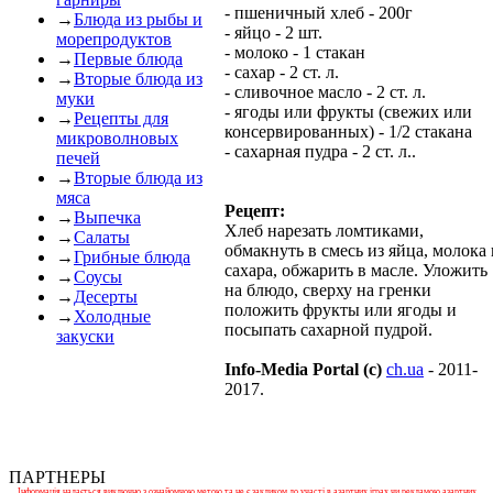
- пшеничный хлеб - 200г
→
Блюда из рыбы и
- яйцо - 2 шт.
морепродуктов
- молоко - 1 стакан
→
Первые блюда
- сахар - 2 ст. л.
→
Вторые блюда из
- сливочное масло - 2 ст. л.
муки
- ягоды или фрукты (свежих или
→
Рецепты для
консервированных) - 1/2 стакана
микроволновых
- сахарная пудра - 2 ст. л..
печей
→
Вторые блюда из
мяса
Рецепт:
→
Выпечка
Хлеб нарезать ломтиками,
→
Салаты
обмакнуть в смесь из яйца, молока 
→
Грибные блюда
сахара, обжарить в масле. Уложить
→
Соусы
на блюдо, сверху на гренки
→
Десерты
положить фрукты или ягоды и
→
Холодные
посыпать сахарной пудрой.
закуски
Info-Media Portal (c)
ch.ua
- 2011-
2017.
ПАРТНЕРЫ
Інформація надається виключно з ознайомчою метою та не є закликом до участі в азартних іграх чи рекламою азартних