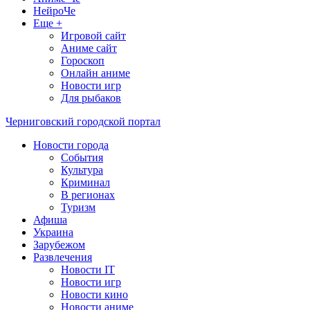
НейроЧе
Еще +
Игровой сайт
Аниме сайт
Гороскоп
Онлайн аниме
Новости игр
Для рыбаков
Черниговский городской портал
Новости города
События
Культура
Криминал
В регионах
Туризм
Афиша
Украина
Зарубежом
Развлечения
Новости IT
Новости игр
Новости кино
Новости аниме