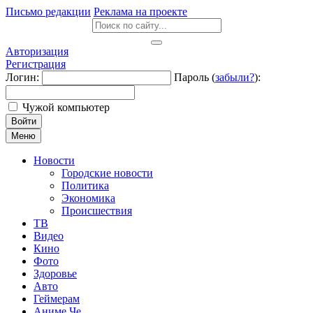
Письмо редакции
Реклама на проекте
Авторизация
Регистрация
Логин:
Пароль (
забыли?
):
Чужой компьютер
Войти
Меню
Новости
Городские новости
Политика
Экономика
Происшествия
ТВ
Видео
Кино
Фото
Здоровье
Авто
Геймерам
Аниме Че