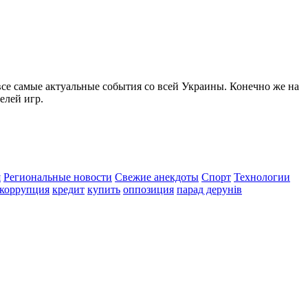
все самые актуальные события со всей Украины. Конечно же на
елей игр.
я
Региональные новости
Свежие анекдоты
Спорт
Технологии
коррупция
кредит
купить
оппозиция
парад дерунів