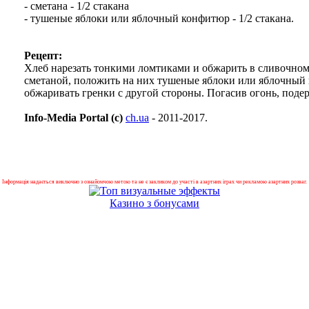
- сметана - 1/2 стакана
- тушеные яблоки или яблочный конфитюр - 1/2 стакана.
Рецепт:
Хлеб нарезать тонкими ломтиками и обжарить в сливочном 
сметаной, положить на них тушеные яблоки или яблочный 
обжаривать гренки с другой стороны. Погасив огонь, поде
Info-Media Portal (c)
ch.ua
- 2011-2017.
Інформація надається виключно з ознайомчою метою та не є закликом до участі в азартних іграх чи рекламою азартних розваг.
Казино з бонусами