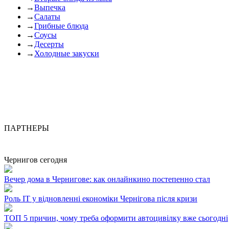
→
Выпечка
→
Салаты
→
Грибные блюда
→
Соусы
→
Десерты
→
Холодные закуски
ПАРТНЕРЫ
Чернигов сегодня
Вечер дома в Чернигове: как онлайнкино постепенно стал
Роль ІТ у відновленні економіки Чернігова після кризи
ТОП 5 причин, чому треба оформити автоцивілку вже сьогодні