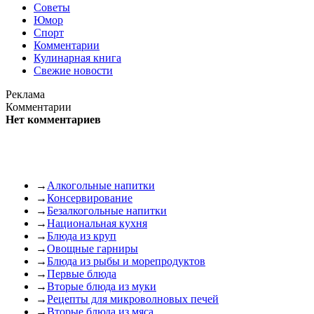
Советы
Юмор
Спорт
Комментарии
Кулинарная книга
Свежие новости
Реклама
Комментарии
Нет комментариев
→
Алкогольные напитки
→
Консервирование
→
Безалкогольные напитки
→
Национальная кухня
→
Блюда из круп
→
Овощные гарниры
→
Блюда из рыбы и морепродуктов
→
Первые блюда
→
Вторые блюда из муки
→
Рецепты для микроволновых печей
→
Вторые блюда из мяса