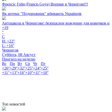
Френсіс Гойя (Francis Goya) Вперше в Чернігові!!!
Як аптеки "Подорожник" вбивають Українців
Автошкола в Чернигове: безопасное вождение для новичков и
+
19
°
C
H:
+
22°
L:
+
16°
Чернигов
Суббота, 08 Август
Прогноз на неделю
Вс
Пн
Вт
Ср
Чт
Пт
+
26°
+
29°
+
32°
+
25°
+
24°
+
25°
+
11°
+
13°
+
16°
+
10°
+
11°
+
10°
Топ новостей