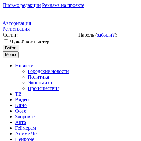
Письмо редакции
Реклама на проекте
Авторизация
Регистрация
Логин:
Пароль (
забыли?
):
Чужой компьютер
Войти
Меню
Новости
Городские новости
Политика
Экономика
Происшествия
ТВ
Видео
Кино
Фото
Здоровье
Авто
Геймерам
Аниме Че
НейроЧе