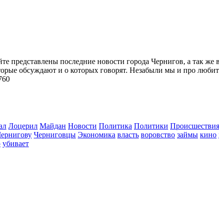
йте представлены последние новости города Чернигов, а так же 
торые обсуждают и о которых говорят. Незабыли мы и про любит
760
ал
Лоцерил
Майдан
Новости
Политика
Политики
Происшестви
Чернигову
Черниговцы
Экономика
власть
воровство
займы
кино
о
убивает