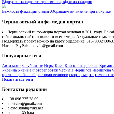
Відпустка та гаджети: три звички, від яких складно
Важность фиксации стопы .Обращаем внимание при покупке
Черниговский инфо-медиа портал
Черниговкий инфо-медиа портал основан в 2011 году. На са
сайте можно найти и новости всего мира. Актуальные темы ко
Поддержать проект можно на карту ощадбанка: 5167803243063
Или на PayPal: ametvile@gmail.com
Популярные теги
Авто-мото
Зарубежные
Игры
Киев
Красота и здоровье
Кримин
Украина
Ученые
Фоторепортаж
Чернігів
Чернигов
Чернигова
противогрибковый
ресторан велюров
скорая
смерти
тимошенк
Показать все теги
Контакты редакции
+38 096 235 38 09
ametvile@gmail.com
alextolstuhin@ukr.net
pautinka@ch.ua