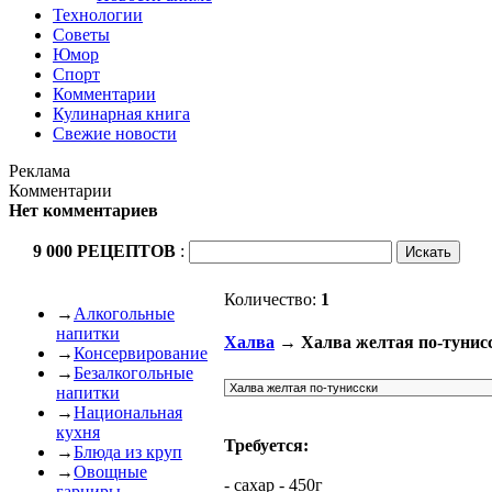
Технологии
Советы
Юмор
Спорт
Комментарии
Кулинарная книга
Свежие новости
Реклама
Комментарии
Нет комментариев
9 000 РЕЦЕПТОВ
:
Количество:
1
→
Алкогольные
напитки
Халва
→ Халва желтая по-тунис
→
Консервирование
→
Безалкогольные
напитки
→
Национальная
кухня
Требуется:
→
Блюда из круп
→
Овощные
- сахар - 450г
гарниры