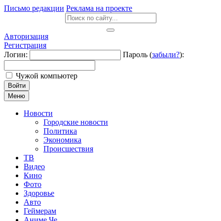
Письмо редакции
Реклама на проекте
Авторизация
Регистрация
Логин:
Пароль (
забыли?
):
Чужой компьютер
Войти
Меню
Новости
Городские новости
Политика
Экономика
Происшествия
ТВ
Видео
Кино
Фото
Здоровье
Авто
Геймерам
Аниме Че