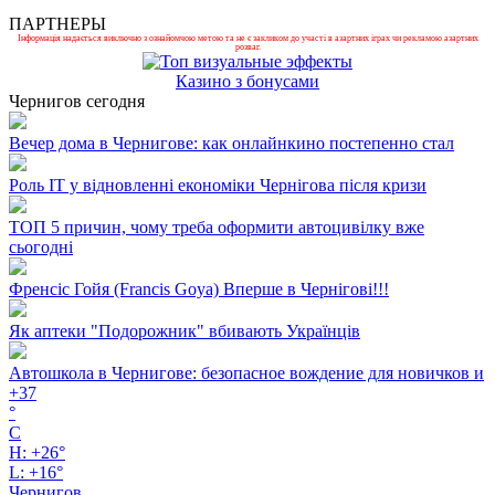
ПАРТНЕРЫ
Інформація надається виключно з ознайомчою метою та не є закликом до участі в азартних іграх чи рекламою азартних
розваг.
Казино з бонусами
Чернигов сегодня
Вечер дома в Чернигове: как онлайнкино постепенно стал
Роль ІТ у відновленні економіки Чернігова після кризи
ТОП 5 причин, чому треба оформити автоцивілку вже
сьогодні
Френсіс Гойя (Francis Goya) Вперше в Чернігові!!!
Як аптеки "Подорожник" вбивають Українців
Автошкола в Чернигове: безопасное вождение для новичков и
+
37
°
C
H:
+
26°
L:
+
16°
Чернигов