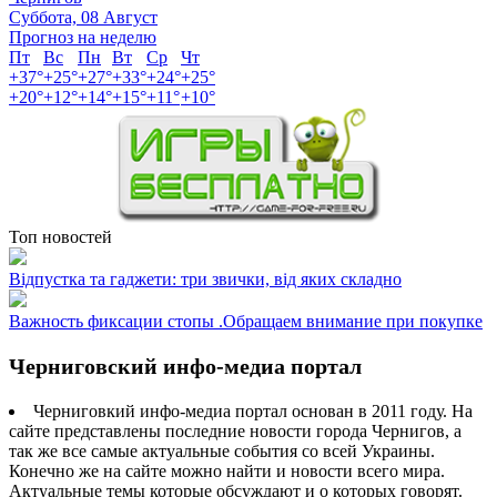
Суббота, 08 Август
Прогноз на неделю
Пт
Вс
Пн
Вт
Ср
Чт
+
37°
+
25°
+
27°
+
33°
+
24°
+
25°
+
20°
+
12°
+
14°
+
15°
+
11°
+
10°
Топ новостей
Відпустка та гаджети: три звички, від яких складно
Важность фиксации стопы .Обращаем внимание при покупке
Черниговский инфо-медиа портал
Черниговкий инфо-медиа портал основан в 2011 году. На
сайте представлены последние новости города Чернигов, а
так же все самые актуальные события со всей Украины.
Конечно же на сайте можно найти и новости всего мира.
Актуальные темы которые обсуждают и о которых говорят.