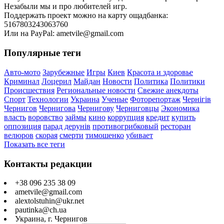
Незабыли мы и про любителей игр.
Поддержать проект можно на карту ощадбанка:
5167803243063760
Или на PayPal: ametvile@gmail.com
Популярные теги
Авто-мото
Зарубежные
Игры
Киев
Красота и здоровье
Криминал
Лоцерил
Майдан
Новости
Политика
Политики
Происшествия
Региональные новости
Свежие анекдоты
Спорт
Технологии
Украина
Ученые
Фоторепортаж
Чернігів
Чернигов
Чернигова
Чернигову
Черниговцы
Экономика
власть
воровство
займы
кино
коррупция
кредит
купить
оппозиция
парад дерунів
противогрибковый
ресторан
велюров
скорая
смерти
тимошенко
убивает
Показать все теги
Контакты редакции
+38 096 235 38 09
ametvile@gmail.com
alextolstuhin@ukr.net
pautinka@ch.ua
Украина, г. Чернигов