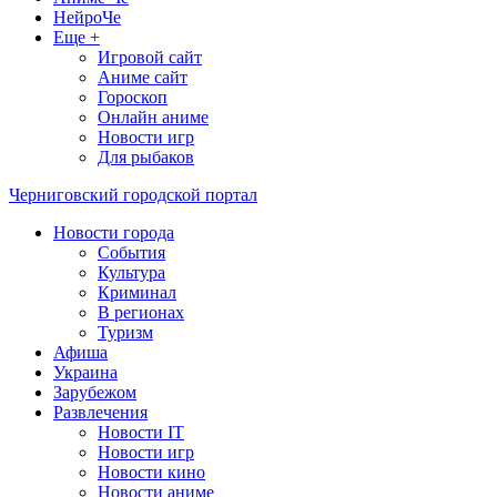
НейроЧе
Еще +
Игровой сайт
Аниме сайт
Гороскоп
Онлайн аниме
Новости игр
Для рыбаков
Черниговский городской портал
Новости города
События
Культура
Криминал
В регионах
Туризм
Афиша
Украина
Зарубежом
Развлечения
Новости IT
Новости игр
Новости кино
Новости аниме