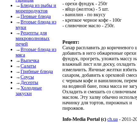
- орехи фундук - 250г
→
Блюда из рыбы и
- яйцо (желток) - 5 шт.
морепродуктов
- ванилин - по вкусу
→
Первые блюда
- крепкое черное кофе - 100г
→
Вторые блюда из
- сливочное масло - 250г.
муки
→
Рецепты для
микроволновых
Рецепт:
печей
Сахар расплавить до коричневого ц
→
Вторые блюда из
добавить в него обжаренные орехи
мяса
фундук, прогреть, уложить массу н
→
Выпечка
влажный лист или доску, охладить
→
Салаты
измельчить. Яичные желтки взбить
→
Грибные блюда
сахаром, добавить к ореховой смес
→
Соусы
с черным кофе и ванилином, пере
→
Десерты
на водяной бане, пока масса не загу
→
Холодные
Охладить и смешать со сливочным
закуски
маслом. Эту халву обычно использ
начинку для тортов, пирожных и
пирожков.
Info-Media Portal (c)
ch.ua
- 2011-2