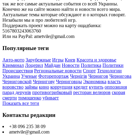
так же все самые актуальные события со всей Украины.
Конечно же на сайте можно найти и новости всего мира.
Актуальные темы которые обсуждают и о которых говорят.
Незабыли мы и про любителей игр.
Поддержать проект можно на карту ощадбанка:
5167803243063760
Или на PayPal: ametvile@gmail.com
Популярные теги
Авто-мото
Зарубежные
Игры
Киев
Красота и здоровье
Криминал
Лоцерил
Майдан
Новости
Политика
Политики
Происшествия
Региональные новости
Спорт
Технологии
Украина
Ученые
Фоторепортаж
Чернігів
Чернигов
Чернигова
Черниговской
Чернигову
Черниговцы
Экономика
власть
воровство
займы
кино
коррупция
кредит
купить
оппозиция
парад дерунів
противогрибковый
ресторан велюров
скорая
смерти
тимошенко
убивает
Показать все теги
Контакты редакции
+38 096 235 38 09
ametvile@gmail.com