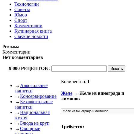
Технологии
Советы
Юмор
Спорт
Комментарии
Кулинарная книга
Свежие новости
Реклама
Комментарии
Нет комментариев
9 000 РЕЦЕПТОВ
:
Количество:
1
→
Алкогольные
напитки
Желе
→ Желе из винограда и
→
Консервирование
лимонов
→
Безалкогольные
напитки
→
Национальная
кухня
→
Блюда из круп
Требуется:
→
Овощные
гарниры