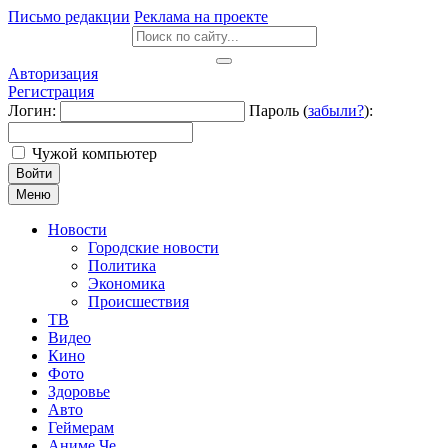
Письмо редакции
Реклама на проекте
Авторизация
Регистрация
Логин:
Пароль (
забыли?
):
Чужой компьютер
Войти
Меню
Новости
Городские новости
Политика
Экономика
Происшествия
ТВ
Видео
Кино
Фото
Здоровье
Авто
Геймерам
Аниме Че