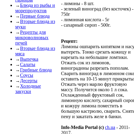
- лимоны - 8 шт.
→
Блюда из рыбы и
- зеленый виноград (без косточек) -
морепродуктов
750г
→
Первые блюда
- лимонная кислота - 5г
→
Вторые блюда из
- сахарный сироп - 500г.
муки
→
Рецепты для
микроволновых
Рецепт:
печей
Лимоны ошпарить кипятком и нас
→
Вторые блюда из
вытереть. Тонко срезать кожицу и
мяса
нарезать на небольшие ломтики.
→
Выпечка
Отжать сок из лимонов,
→
Салаты
виноградины разрезать пополам.
→
Грибные блюда
Сварить виноград в лимонном соке
→
Соусы
оставить на 10-15 минут прикрыты
→
Десерты
Отжать через марлю фруктовую
→
Холодные
массу. Получится около 1 л сока.
закуски
Охлажденный фруктовый сок,
лимонную кислоту, сахарный сиро
и кожуру лимона поместить в
большую кастрюлю, сварить. Снят
пену и закатать желе в банки.
Info-Media Portal (c)
ch.ua
- 2011-
2017.