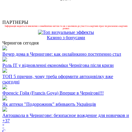
ПАРТНЕРЫ
Інформація надається виключно з ознайомчою метою та не є закликом до участі в азартних іграх чи рекламою азартних
розваг.
Казино з бонусами
Чернигов сегодня
Вечер дома в Чернигове: как онлайнкино постепенно стал
Роль ІТ у відновленні економіки Чернігова після кризи
ТОП 5 причин, чому треба оформити автоцивілку вже
сьогодні
Френсіс Гойя (Francis Goya) Вперше в Чернігові!!!
Як аптеки "Подорожник" вбивають Українців
Автошкола в Чернигове: безопасное вождение для новичков и
+
37
°
C