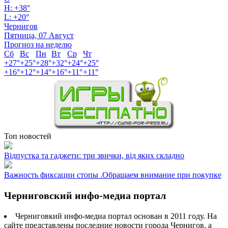
H:
+
38°
L:
+
20°
Чернигов
Пятница, 07 Август
Прогноз на неделю
Сб
Вс
Пн
Вт
Ср
Чт
+
27°
+
25°
+
28°
+
32°
+
24°
+
25°
+
16°
+
12°
+
14°
+
16°
+
11°
+
11°
Топ новостей
Відпустка та гаджети: три звички, від яких складно
Важность фиксации стопы .Обращаем внимание при покупке
Черниговский инфо-медиа портал
Черниговкий инфо-медиа портал основан в 2011 году. На
сайте представлены последние новости города Чернигов, а