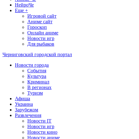
НейроЧе
Еще +
Игровой сайт
Аниме сайт
Гороскоп
Онлайн аниме
Новости игр
Для рыбаков
Черниговский городской портал
Новости города
События
Культура
Криминал
В регионах
Туризм
Афиша
Украина
Зарубежом
Развлечения
Новости IT
Новости игр
Новости кино
Новости аниме