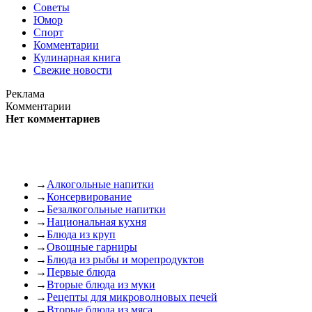
Советы
Юмор
Спорт
Комментарии
Кулинарная книга
Свежие новости
Реклама
Комментарии
Нет комментариев
→
Алкогольные напитки
→
Консервирование
→
Безалкогольные напитки
→
Национальная кухня
→
Блюда из круп
→
Овощные гарниры
→
Блюда из рыбы и морепродуктов
→
Первые блюда
→
Вторые блюда из муки
→
Рецепты для микроволновых печей
→
Вторые блюда из мяса