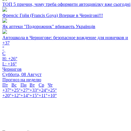
ТОП 5 причин, чому треба оформити автоцивілку вже сьогодні
Френсіс Гойя (Francis Goya) Вперше в Чернігові!!!
Як аптеки "Подорожник" вбивають Українців
Автошкола в Чернигове: безопасное вождение для новичков и
+
37
°
C
H:
+
26°
L:
+
16°
Чернигов
Суббота, 08 Август
Прогноз на неделю
Пт
Вс
Пн
Вт
Ср
Чт
+
37°
+
25°
+
27°
+
33°
+
24°
+
25°
+
20°
+
12°
+
14°
+
15°
+
11°
+
10°