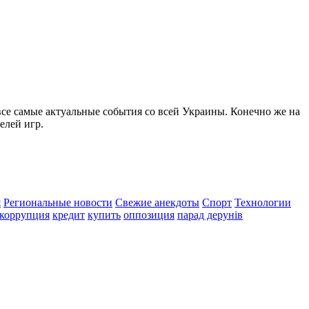
все самые актуальные события со всей Украины. Конечно же на
елей игр.
я
Региональные новости
Свежие анекдоты
Спорт
Технологии
коррупция
кредит
купить
оппозиция
парад дерунів