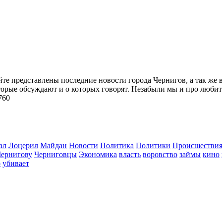
йте представлены последние новости города Чернигов, а так же 
торые обсуждают и о которых говорят. Незабыли мы и про любит
760
ал
Лоцерил
Майдан
Новости
Политика
Политики
Происшестви
Чернигову
Черниговцы
Экономика
власть
воровство
займы
кино
о
убивает