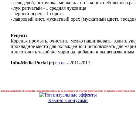
- сельдерей, петрушка, морковь - по 2 корня небольшого ра
- лук репчатый - 1 средняя луковица
- черный перец - 1 горсть
- лавровый лист, мускатный орех (мускатный цвет), гвоздик
Рецепт:
Коренья промыть, очистить, мелко нашинковать, залить укс
прохладное место для охлаждения и использовать для мар
приготовить такой же маринад, добавив к вышеназванным пр
Info-Media Portal (c)
ch.ua
- 2011-2017.
Інформація надається виключно з ознайомчою метою та не є закликом до участі в азартних іграх чи рекламою азартних розваг.
Казино з бонусами