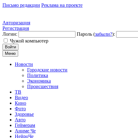
Письмо редакции
Реклама на проекте
Авторизация
Регистрация
Логин:
Пароль (
забыли?
):
Чужой компьютер
Войти
Меню
Новости
Городские новости
Политика
Экономика
Происшествия
ТВ
Видео
Кино
Фото
Здоровье
Авто
Геймерам
Аниме Че
НейроЧе