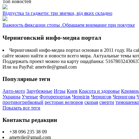
Топ новостей
Відпустка та гаджети: три звички, від яких складно
Важность фиксации стопы .Обращаем внимание при покупке
Черниговский инфо-медиа портал
Черниговкий инфо-медиа портал основан в 2011 году. На са
сайте можно найти и новости всего мира. Актуальные темы ко
Поддержать проект можно на карту ощадбанка: 5167803243063
Или на PayPal: ametvile@gmail.com
Популярные теги
Авто-мото
Зарубежные
Игры
Киев
Красота и здоровье
Кримин
Украина
Ученые
Фоторепортаж
Чернігів
Чернигов
Чернигова
противогрибковый
ресторан велюров
скорая
смерти
тимошенк
Показать все теги
Контакты редакции
+38 096 235 38 09
ametvile@gmail.com