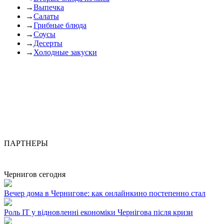
→
Выпечка
→
Салаты
→
Грибные блюда
→
Соусы
→
Десерты
→
Холодные закуски
ПАРТНЕРЫ
Чернигов сегодня
Вечер дома в Чернигове: как онлайнкино постепенно стал
Роль ІТ у відновленні економіки Чернігова після кризи