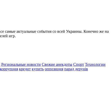
все самые актуальные события со всей Украины. Конечно же на
елей игр.
я
Региональные новости
Свежие анекдоты
Спорт
Технологии
коррупция
кредит
купить
оппозиция
парад дерунів