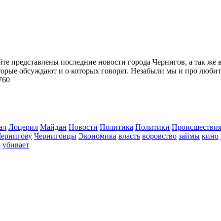
йте представлены последние новости города Чернигов, а так же 
торые обсуждают и о которых говорят. Незабыли мы и про любит
760
ал
Лоцерил
Майдан
Новости
Политика
Политики
Происшестви
Чернигову
Черниговцы
Экономика
власть
воровство
займы
кино
о
убивает