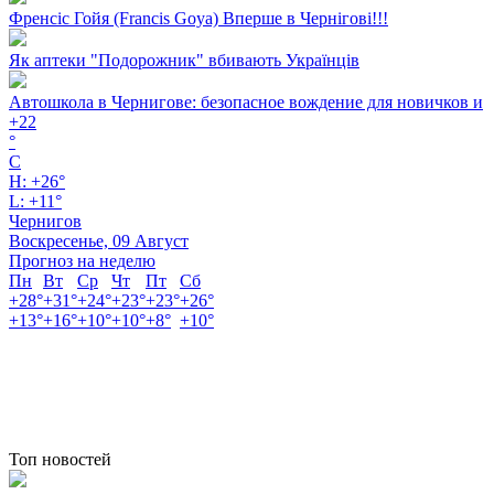
Френсіс Гойя (Francis Goya) Вперше в Чернігові!!!
Як аптеки "Подорожник" вбивають Українців
Автошкола в Чернигове: безопасное вождение для новичков и
+
22
°
C
H:
+
26°
L:
+
11°
Чернигов
Воскресенье, 09 Август
Прогноз на неделю
Пн
Вт
Ср
Чт
Пт
Сб
+
28°
+
31°
+
24°
+
23°
+
23°
+
26°
+
13°
+
16°
+
10°
+
10°
+
8°
+
10°
Топ новостей