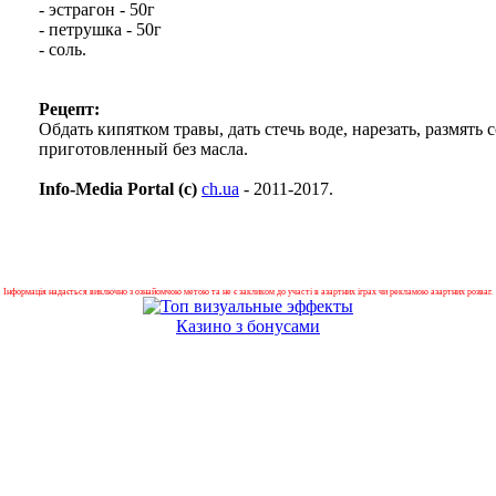
- эстрагон - 50г
- петрушка - 50г
- соль.
Рецепт:
Обдать кипятком травы, дать стечь воде, нарезать, размять
приготовленный без масла.
Info-Media Portal (c)
ch.ua
- 2011-2017.
Інформація надається виключно з ознайомчою метою та не є закликом до участі в азартних іграх чи рекламою азартних розваг.
Казино з бонусами