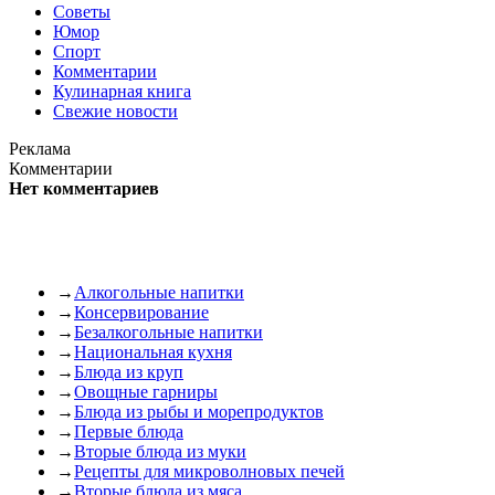
Советы
Юмор
Спорт
Комментарии
Кулинарная книга
Свежие новости
Реклама
Комментарии
Нет комментариев
→
Алкогольные напитки
→
Консервирование
→
Безалкогольные напитки
→
Национальная кухня
→
Блюда из круп
→
Овощные гарниры
→
Блюда из рыбы и морепродуктов
→
Первые блюда
→
Вторые блюда из муки
→
Рецепты для микроволновых печей
→
Вторые блюда из мяса