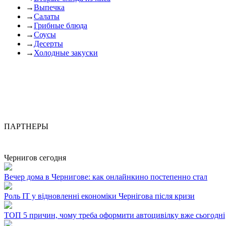
→
Выпечка
→
Салаты
→
Грибные блюда
→
Соусы
→
Десерты
→
Холодные закуски
ПАРТНЕРЫ
Чернигов сегодня
Вечер дома в Чернигове: как онлайнкино постепенно стал
Роль ІТ у відновленні економіки Чернігова після кризи
ТОП 5 причин, чому треба оформити автоцивілку вже сьогодні