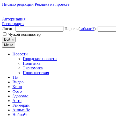
Письмо редакции
Реклама на проекте
Авторизация
Регистрация
Логин:
Пароль (
забыли?
):
Чужой компьютер
Войти
Меню
Новости
Городские новости
Политика
Экономика
Происшествия
ТВ
Видео
Кино
Фото
Здоровье
Авто
Геймерам
Аниме Че
НейроЧе