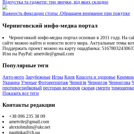
Відпустка та гаджети: три звички, від яких складно
Важность фиксации стопы .Обращаем внимание при покупке
Черниговский инфо-медиа портал
Черниговкий инфо-медиа портал основан в 2011 году. На са
сайте можно найти и новости всего мира. Актуальные темы ко
Поддержать проект можно на карту ощадбанка: 5167803243063
Или на PayPal: ametvile@gmail.com
Популярные теги
Авто-мото
Зарубежные
Игры
Киев
Красота и здоровье
Кримин
Украина
Ученые
Фоторепортаж
Чернігів
Чернигов
Чернигова
противогрибковый
ресторан велюров
скорая
смерти
тимошенк
Показать все теги
Контакты редакции
+38 096 235 38 09
ametvile@gmail.com
alextolstuhin@ukr.net
pautinka@ch.ua