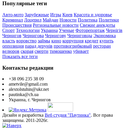
Популярные теги
Авто-мото
Зарубежные
Игры
Киев
Красота и здоровье
Криминал
Лоцерил
Майдан
Новости
Политика
Политики
Происшествия
Региональные новости
Свежие анекдоты
Спорт
Технологии
Украина
Ученые
Фоторепортаж
Чернігів
Чернигов
Чернигова
Чернигову
Черниговцы
Экономика
власть
воровство
займы
кино
коррупция
кредит
купить
оппозиция
парад дерунів
противогрибковый
ресторан
велюров
скорая
смерти
тимошенко
убивает
Показать все теги
Контакты редакции
+38 096 235 38 09
ametvile@gmail.com
alextolstuhin@ukr.net
pautinka@ch.ua
Украина, г. Чернигов
Дизайн и разработка
Веб студия "Паутинка"
. Все права
защищены. 2011-2026г.