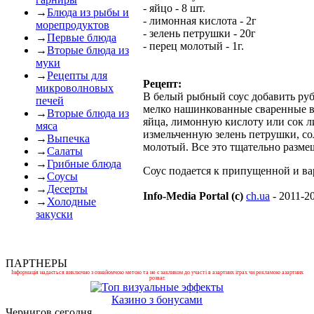
- яйцо - 8 шт.
→
Блюда из рыбы и
- лимонная кислота - 2г
морепродуктов
- зелень петрушки - 20г
→
Первые блюда
- перец молотый - 1г.
→
Вторые блюда из
муки
→
Рецепты для
Рецепт:
микроволновых
В белый рыбный соус добавить ру
печей
мелко нашинкованные сваренные 
→
Вторые блюда из
яйца, лимонную кислоту или сок л
мяса
измельченную зелень петрушки, со
→
Выпечка
молотый. Все это тщательно разме
→
Салаты
→
Грибные блюда
Соус подается к припущенной и ва
→
Соусы
→
Десерты
Info-Media Portal (c)
ch.ua
- 2011-2
→
Холодные
закуски
ПАРТНЕРЫ
Інформація надається виключно з ознайомчою метою та не є закликом до участі в азартних іграх чи рекламою азартних
розваг.
Казино з бонусами
Чернигов сегодня