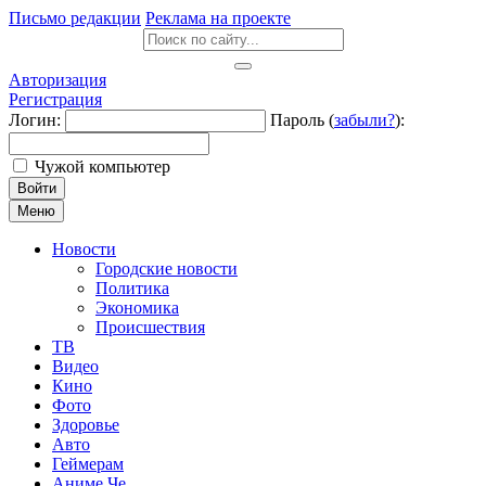
Письмо редакции
Реклама на проекте
Авторизация
Регистрация
Логин:
Пароль (
забыли?
):
Чужой компьютер
Войти
Меню
Новости
Городские новости
Политика
Экономика
Происшествия
ТВ
Видео
Кино
Фото
Здоровье
Авто
Геймерам
Аниме Че