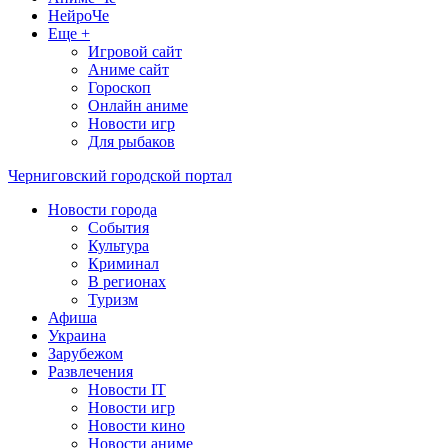
НейроЧе
Еще +
Игровой сайт
Аниме сайт
Гороскоп
Онлайн аниме
Новости игр
Для рыбаков
Черниговский городской портал
Новости города
События
Культура
Криминал
В регионах
Туризм
Афиша
Украина
Зарубежом
Развлечения
Новости IT
Новости игр
Новости кино
Новости аниме