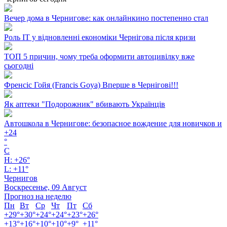
Вечер дома в Чернигове: как онлайнкино постепенно стал
Роль ІТ у відновленні економіки Чернігова після кризи
ТОП 5 причин, чому треба оформити автоцивілку вже
сьогодні
Френсіс Гойя (Francis Goya) Вперше в Чернігові!!!
Як аптеки "Подорожник" вбивають Українців
Автошкола в Чернигове: безопасное вождение для новичков и
+
24
°
C
H:
+
26°
L:
+
11°
Чернигов
Воскресенье, 09 Август
Прогноз на неделю
Пн
Вт
Ср
Чт
Пт
Сб
+
29°
+
30°
+
24°
+
24°
+
23°
+
26°
+
13°
+
16°
+
10°
+
10°
+
9°
+
11°