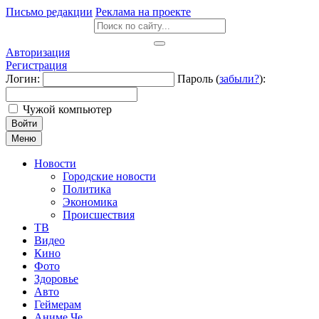
Письмо редакции
Реклама на проекте
Авторизация
Регистрация
Логин:
Пароль (
забыли?
):
Чужой компьютер
Войти
Меню
Новости
Городские новости
Политика
Экономика
Происшествия
ТВ
Видео
Кино
Фото
Здоровье
Авто
Геймерам
Аниме Че