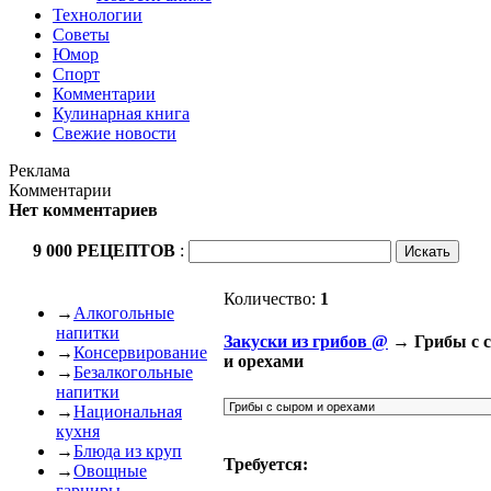
Технологии
Советы
Юмор
Спорт
Комментарии
Кулинарная книга
Свежие новости
Реклама
Комментарии
Нет комментариев
9 000 РЕЦЕПТОВ
:
Количество:
1
→
Алкогольные
напитки
Закуски из грибов @
→ Грибы с 
→
Консервирование
и орехами
→
Безалкогольные
напитки
→
Национальная
кухня
→
Блюда из круп
Требуется:
→
Овощные
гарниры