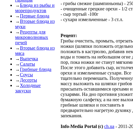
- грибы свежие (шампиньоны) - 25
→
Блюда из рыбы и
- очищенные грецкие орехи - 1/2 с
морепродуктов
- сыр тертый -100г
→
Первые блюда
- сухари измельченные - 3 ст.л.
→
Вторые блюда из
муки
→
Рецепты для
Рецепт:
микроволновых
Грибы очистить, промыть, отрезать
печей
ножки (шляпки положить отдельно
→
Вторые блюда из
положить в кастрюлю, добавив не
мяса
воды и томить на небольшом огне 
→
Выпечка
пор, пока ножки не станут мягкими
→
Салаты
После этого добавить сыр, истолч
→
Грибные блюда
орехи и измельченные сухари. Все
→
Соусы
тщательно перемешать. Полученн
→
Десерты
массу выложить на шляпки грибов
→
Холодные
присыпать оставшимися орехами и
закуски
сухарями. На дно противня уложит
бумажную салфетку, а на нее выло
грибные шляпки и поставить в
предварительно нагретую духовку 
запекания.
Info-Media Portal (c)
ch.ua
- 2011-2