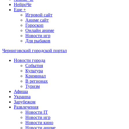
НейроЧе
Еще +
Игровой сайт
Аниме сайт
Гороскоп
Онлайн аниме
Новости игр
Для рыбаков
Черниговский городской портал
Новости города
События
Культура
Криминал
В регионах
Туризм
Афиша
Украина
Зарубежом
Развлечения
Новости IT
Новости игр
Новости кино
Новости аниме