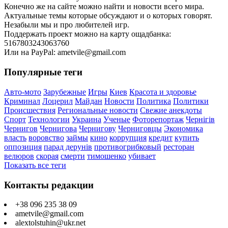
Конечно же на сайте можно найти и новости всего мира.
Актуальные темы которые обсуждают и о которых говорят.
Незабыли мы и про любителей игр.
Поддержать проект можно на карту ощадбанка:
5167803243063760
Или на PayPal: ametvile@gmail.com
Популярные теги
Авто-мото
Зарубежные
Игры
Киев
Красота и здоровье
Криминал
Лоцерил
Майдан
Новости
Политика
Политики
Происшествия
Региональные новости
Свежие анекдоты
Спорт
Технологии
Украина
Ученые
Фоторепортаж
Чернігів
Чернигов
Чернигова
Чернигову
Черниговцы
Экономика
власть
воровство
займы
кино
коррупция
кредит
купить
оппозиция
парад дерунів
противогрибковый
ресторан
велюров
скорая
смерти
тимошенко
убивает
Показать все теги
Контакты редакции
+38 096 235 38 09
ametvile@gmail.com
alextolstuhin@ukr.net