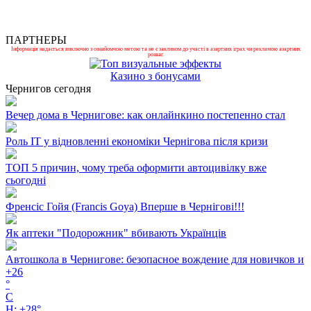
ПАРТНЕРЫ
Інформація надається виключно з ознайомчою метою та не є закликом до участі в азартних іграх чи рекламою азартних
розваг.
Казино з бонусами
Чернигов сегодня
Вечер дома в Чернигове: как онлайнкино постепенно стал
Роль ІТ у відновленні економіки Чернігова після кризи
ТОП 5 причин, чому треба оформити автоцивілку вже
сьогодні
Френсіс Гойя (Francis Goya) Вперше в Чернігові!!!
Як аптеки "Подорожник" вбивають Українців
Автошкола в Чернигове: безопасное вождение для новичков и
+
26
°
C
H:
+
28°