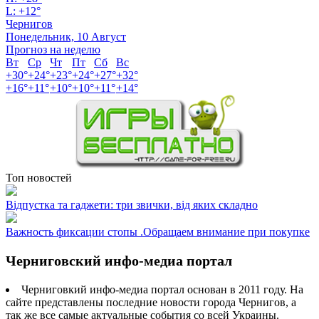
L:
+
12°
Чернигов
Понедельник, 10 Август
Прогноз на неделю
Вт
Ср
Чт
Пт
Сб
Вс
+
30°
+
24°
+
23°
+
24°
+
27°
+
32°
+
16°
+
11°
+
10°
+
10°
+
11°
+
14°
Топ новостей
Відпустка та гаджети: три звички, від яких складно
Важность фиксации стопы .Обращаем внимание при покупке
Черниговский инфо-медиа портал
Черниговкий инфо-медиа портал основан в 2011 году. На
сайте представлены последние новости города Чернигов, а
так же все самые актуальные события со всей Украины.