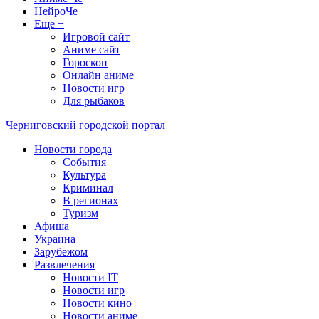
НейроЧе
Еще +
Игровой сайт
Аниме сайт
Гороскоп
Онлайн аниме
Новости игр
Для рыбаков
Черниговский городской портал
Новости города
События
Культура
Криминал
В регионах
Туризм
Афиша
Украина
Зарубежом
Развлечения
Новости IT
Новости игр
Новости кино
Новости аниме