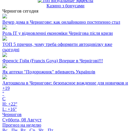
Казино з бонусами
Чернигов сегодня
Вечер дома в Чернигове: как онлайнкино постепенно стал
Роль ІТ у відновленні економіки Чернігова після кризи
ТОП 5 причин, чому треба оформити автоцивілку вже
сьогодні
Френсіс Гойя (Francis Goya) Вперше в Чернігові!!!
Як аптеки "Подорожник" вбивають Українців
Автошкола в Чернигове: безопасное вождение для новичков и
+
19
°
C
H:
+
22°
L:
+
16°
Чернигов
Суббота, 08 Август
Прогноз на неделю
Вс
Пн
Вт
Ср
Чт
Пт