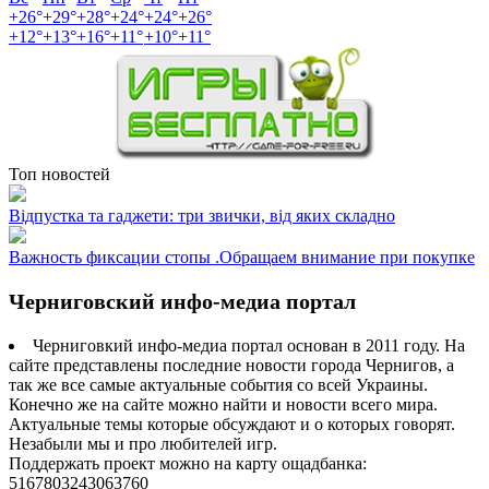
+
26°
+
29°
+
28°
+
24°
+
24°
+
26°
+
12°
+
13°
+
16°
+
11°
+
10°
+
11°
Топ новостей
Відпустка та гаджети: три звички, від яких складно
Важность фиксации стопы .Обращаем внимание при покупке
Черниговский инфо-медиа портал
Черниговкий инфо-медиа портал основан в 2011 году. На
сайте представлены последние новости города Чернигов, а
так же все самые актуальные события со всей Украины.
Конечно же на сайте можно найти и новости всего мира.
Актуальные темы которые обсуждают и о которых говорят.
Незабыли мы и про любителей игр.
Поддержать проект можно на карту ощадбанка:
5167803243063760