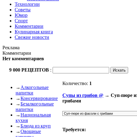
Технологии
Советы
Юмор
Спорт
Комментарии
Кулинарная книга
Свежие новости
Реклама
Комментарии
Нет комментариев
9 000 РЕЦЕПТОВ
:
Количество:
1
→
Алкогольные
напитки
Cупы из грибов @
→ Суп-пюре из
→
Консервирование
грибами
→
Безалкогольные
напитки
→
Национальная
кухня
→
Блюда из круп
Требуется:
→
Овощные
гарниры