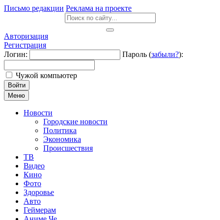
Письмо редакции
Реклама на проекте
Авторизация
Регистрация
Логин:
Пароль (
забыли?
):
Чужой компьютер
Войти
Меню
Новости
Городские новости
Политика
Экономика
Происшествия
ТВ
Видео
Кино
Фото
Здоровье
Авто
Геймерам
Аниме Че