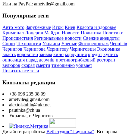
Или на PayPal: ametvile@gmail.com
Популярные теги
Авто-мото
Зарубежные
Игры
Киев
Красота и здоровье
Криминал
Лоцерил
Майдан
Новости
Политика
Политики
Происшествия
Региональные новости
Свежие анекдоты
Спорт
Технологии
Украина
Ученые
Фоторепортаж
Чернігів
Чернигов
Чернигова
Чернигову
Черниговцы
Экономика
власть
воровство
займы
кино
коррупция
кредит
купить
оппозиция
парад дерунів
противогрибковый
ресторан
велюров
скорая
смерти
тимошенко
убивает
Показать все теги
Контакты редакции
+38 096 235 38 09
ametvile@gmail.com
alextolstuhin@ukr.net
pautinka@ch.ua
Украина, г. Чернигов
Дизайн и разработка
Веб студия "Паутинка"
. Все права