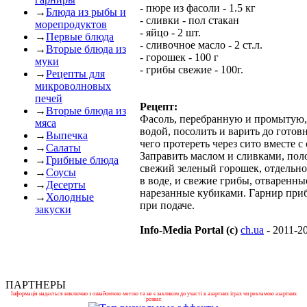
- пюре из фасоли - 1.5 кг
→
Блюда из рыбы и
- сливки - пол стакан
морепродуктов
- яйцо - 2 шт.
→
Первые блюда
- сливочное масло - 2 ст.л.
→
Вторые блюда из
- горошек - 100 г
муки
- грибы свежие - 100г.
→
Рецепты для
микроволновых
печей
Рецепт:
→
Вторые блюда из
Фасоль, перебранную и промытую,
мяса
водой, посолить и варить до готов
→
Выпечка
чего протереть через сито вместе с
→
Салаты
Заправить маслом и сливками, пол
→
Грибные блюда
свежий зеленый горошек, отдельн
→
Соусы
в воде, и свежие грибы, отваренны
→
Десерты
нарезанные кубиками. Гарнир приб
→
Холодные
при подаче.
закуски
Info-Media Portal (c)
ch.ua
- 2011-2
ПАРТНЕРЫ
Інформація надається виключно з ознайомчою метою та не є закликом до участі в азартних іграх чи рекламою азартних
розваг.