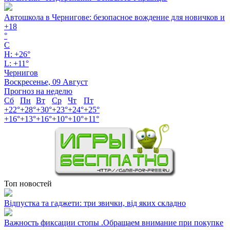
Автошкола в Чернигове: безопасное вождение для новичков и
+
18
°
C
H:
+
26°
L:
+
11°
Чернигов
Воскресенье, 09 Август
Прогноз на неделю
Сб
Пн
Вт
Ср
Чт
Пт
+
22°
+
28°
+
30°
+
23°
+
24°
+
25°
+
16°
+
13°
+
16°
+
10°
+
10°
+
11°
Топ новостей
Відпустка та гаджети: три звички, від яких складно
Важность фиксации стопы .Обращаем внимание при покупке