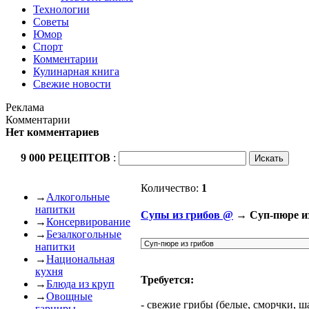
Технологии
Советы
Юмор
Спорт
Комментарии
Кулинарная книга
Свежие новости
Реклама
Комментарии
Нет комментариев
9 000 РЕЦЕПТОВ
:
Количество:
1
→
Алкогольные
напитки
Cупы из грибов @
→ Суп-пюре из
→
Консервирование
→
Безалкогольные
напитки
→
Национальная
кухня
Требуется:
→
Блюда из круп
→
Овощные
- свежие грибы (белые, сморчки, 
гарниры