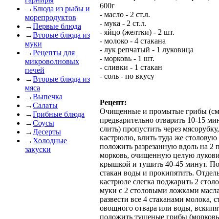
600г
→
Блюда из рыбы и
- масло - 2 ст.л.
морепродуктов
- мука - 2 ст.л.
→
Первые блюда
- яйцо (желтки) - 2 шт.
→
Вторые блюда из
- молоко - 4 стакана
муки
- лук репчатый - 1 луковица
→
Рецепты для
- морковь - 1 шт.
микроволновых
- сливки - 1 стакан
печей
- соль - по вкусу
→
Вторые блюда из
мяса
→
Выпечка
Рецепт:
→
Салаты
Очищенные и промытые грибы (с
→
Грибные блюда
предварительно отварить 10-15 мин
→
Соусы
слить) пропустить через мясорубку
→
Десерты
кастрюлю, влить туда же столовую
→
Холодные
положить разрезанную вдоль на 2
закуски
морковь, очищенную целую лукови
крышкой и тушить 40-45 минут. П
стакан воды и прокипятить. Отдел
кастрюле слегка поджарить 2 стол
муки с 2 столовыми ложками масла
развести все 4 стаканами молока, 
овощного отвара или воды, вскипя
положить тушеные грибы (морковь