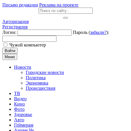
Письмо редакции
Реклама на проекте
Авторизация
Регистрация
Логин:
Пароль (
забыли?
):
Чужой компьютер
Войти
Меню
Новости
Городские новости
Политика
Экономика
Происшествия
ТВ
Видео
Кино
Фото
Здоровье
Авто
Геймерам
Аниме Че