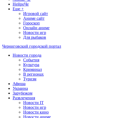
НейроЧе
Еще +
Игровой сайт
Аниме сайт
Гороскоп
Онлайн аниме
Новости игр
Для рыбаков
Черниговский городской портал
Новости города
События
Культура
Криминал
В регионах
Туризм
Афиша
Украина
Зарубежом
Развлечения
Новости IT
Новости игр
Новости кино
Новости аниме