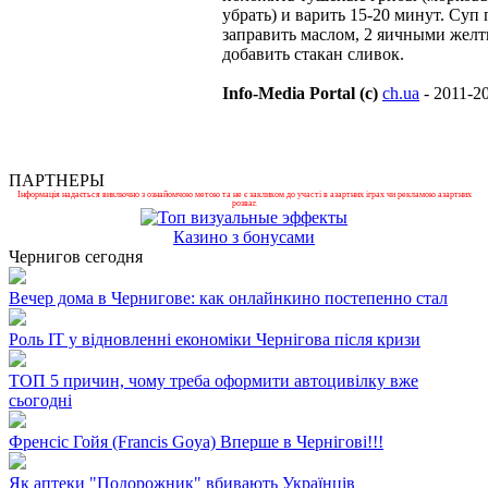
убрать) и варить 15-20 минут. Суп 
заправить маслом, 2 яичными желт
добавить стакан сливок.
Info-Media Portal (c)
ch.ua
- 2011-2
ПАРТНЕРЫ
Інформація надається виключно з ознайомчою метою та не є закликом до участі в азартних іграх чи рекламою азартних
розваг.
Казино з бонусами
Чернигов сегодня
Вечер дома в Чернигове: как онлайнкино постепенно стал
Роль ІТ у відновленні економіки Чернігова після кризи
ТОП 5 причин, чому треба оформити автоцивілку вже
сьогодні
Френсіс Гойя (Francis Goya) Вперше в Чернігові!!!
Як аптеки "Подорожник" вбивають Українців