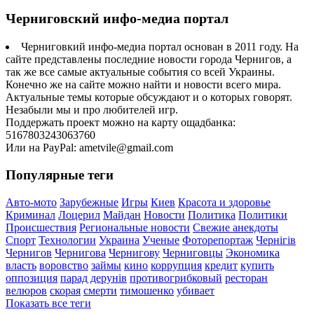
Черниговский инфо-медиа портал
Черниговкий инфо-медиа портал основан в 2011 году. На
сайте представлены последние новости города Чернигов, а
так же все самые актуальные события со всей Украины.
Конечно же на сайте можно найти и новости всего мира.
Актуальные темы которые обсуждают и о которых говорят.
Незабыли мы и про любителей игр.
Поддержать проект можно на карту ощадбанка:
5167803243063760
Или на PayPal: ametvile@gmail.com
Популярные теги
Авто-мото
Зарубежные
Игры
Киев
Красота и здоровье
Криминал
Лоцерил
Майдан
Новости
Политика
Политики
Происшествия
Региональные новости
Свежие анекдоты
Спорт
Технологии
Украина
Ученые
Фоторепортаж
Чернігів
Чернигов
Чернигова
Чернигову
Черниговцы
Экономика
власть
воровство
займы
кино
коррупция
кредит
купить
оппозиция
парад дерунів
противогрибковый
ресторан
велюров
скорая
смерти
тимошенко
убивает
Показать все теги