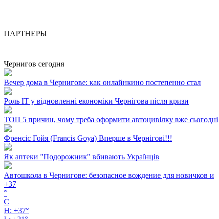
ПАРТНЕРЫ
Чернигов сегодня
Вечер дома в Чернигове: как онлайнкино постепенно стал
Роль ІТ у відновленні економіки Чернігова після кризи
ТОП 5 причин, чому треба оформити автоцивілку вже сьогодні
Френсіс Гойя (Francis Goya) Вперше в Чернігові!!!
Як аптеки "Подорожник" вбивають Українців
Автошкола в Чернигове: безопасное вождение для новичков и
+
37
°
C
H:
+
37°