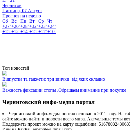
L:
+
21°
Чернигов
Пятница, 07 Август
Прогноз на неделю
Сб
Вс
Пн
Вт
Ср
Чт
+
27°
+
26°
+
28°
+
32°
+
23°
+
24°
+
15°
+
12°
+
14°
+
15°
+
11°
+
10°
Топ новостей
Відпустка та гаджети: три звички, від яких складно
Важность фиксации стопы .Обращаем внимание при покупке
Черниговский инфо-медиа портал
Черниговкий инфо-медиа портал основан в 2011 году. На са
сайте можно найти и новости всего мира. Актуальные темы ко
Поддержать проект можно на карту ощадбанка: 5167803243063
Или на PayPal: ametvile@gmail.com