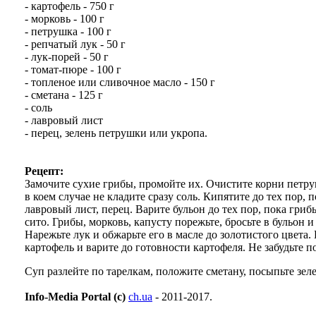
- картофель - 750 г
- морковь - 100 г
- петрушка - 100 г
- репчатый лук - 50 г
- лук-порей - 50 г
- томат-пюре - 100 г
- топленое или сливочное масло - 150 г
- сметана - 125 г
- соль
- лавровый лист
- перец, зелень петрушки или укропа.
Рецепт:
Замочите сухие грибы, промойте их. Очистите корни петр
в коем случае не кладите сразу соль. Кипятите до тех пор,
лавровый лист, перец. Варите бульон до тех пор, пока гриб
сито. Грибы, морковь, капусту порежьте, бросьте в бульон и
Нарежьте лук и обжарьте его в масле до золотистого цвета
картофель и варите до готовности картофеля. Не забудьте п
Суп разлейте по тарелкам, положите сметану, посыпьте зе
Info-Media Portal (c)
ch.ua
- 2011-2017.