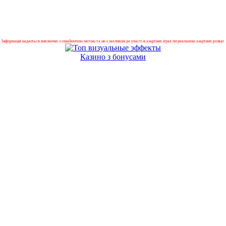
Інформація надається виключно з ознайомчою метою та не є закликом до участі в азартних іграх чи рекламою азартних розваг.
Казино з бонусами