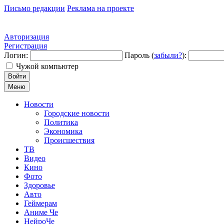
Письмо редакции
Реклама на проекте
Авторизация
Регистрация
Логин:
Пароль (
забыли?
):
Чужой компьютер
Войти
Меню
Новости
Городские новости
Политика
Экономика
Происшествия
ТВ
Видео
Кино
Фото
Здоровье
Авто
Геймерам
Аниме Че
НейроЧе