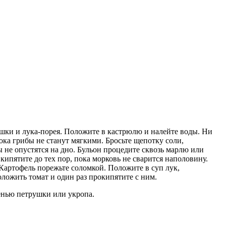
ушки и лука-порея. Положите в кастрюлю и налейте воды. Ни
 пока грибы не станут мягкими. Бросьте щепотку соли,
ы не опустятся на дно. Бульон процедите сквозь марлю или
 кипятите до тех пор, пока морковь не сварится наполовину.
. Картофель порежьте соломкой. Положите в суп лук,
оложить томат и один раз прокипятите с ним.
ленью петрушки или укропа.