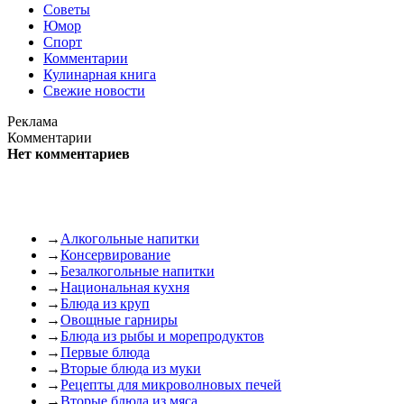
Советы
Юмор
Спорт
Комментарии
Кулинарная книга
Свежие новости
Реклама
Комментарии
Нет комментариев
→
Алкогольные напитки
→
Консервирование
→
Безалкогольные напитки
→
Национальная кухня
→
Блюда из круп
→
Овощные гарниры
→
Блюда из рыбы и морепродуктов
→
Первые блюда
→
Вторые блюда из муки
→
Рецепты для микроволновых печей
→
Вторые блюда из мяса