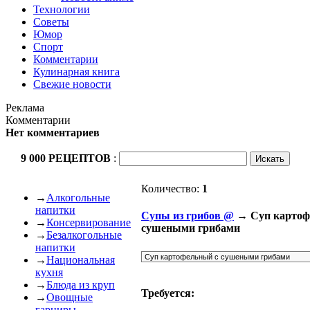
Технологии
Советы
Юмор
Спорт
Комментарии
Кулинарная книга
Свежие новости
Реклама
Комментарии
Нет комментариев
9 000 РЕЦЕПТОВ
:
Количество:
1
→
Алкогольные
напитки
Cупы из грибов @
→ Суп картоф
→
Консервирование
сушеными грибами
→
Безалкогольные
напитки
→
Национальная
кухня
→
Блюда из круп
Требуется:
→
Овощные
гарниры