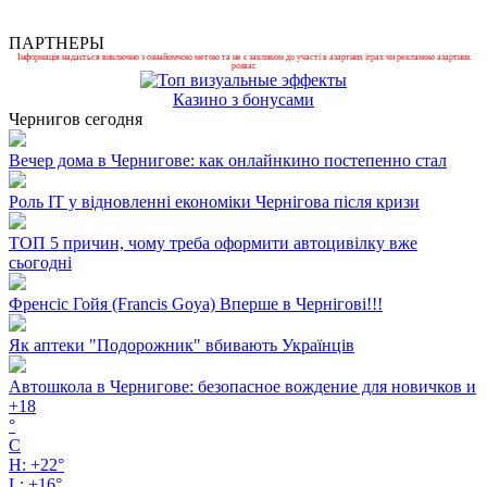
ПАРТНЕРЫ
Інформація надається виключно з ознайомчою метою та не є закликом до участі в азартних іграх чи рекламою азартних
розваг.
Казино з бонусами
Чернигов сегодня
Вечер дома в Чернигове: как онлайнкино постепенно стал
Роль ІТ у відновленні економіки Чернігова після кризи
ТОП 5 причин, чому треба оформити автоцивілку вже
сьогодні
Френсіс Гойя (Francis Goya) Вперше в Чернігові!!!
Як аптеки "Подорожник" вбивають Українців
Автошкола в Чернигове: безопасное вождение для новичков и
+
18
°
C
H:
+
22°
L:
+
16°