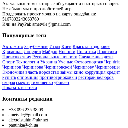
Актуальные темы которые обсуждают и о которых говорят.
Незабыли мы и про любителей игр.
Поддержать проект можно на карту ощадбанка:
5167803243063760
Или на PayPal: ametvile@gmail.com
Популярные теги
Авто-мото
Зарубежные
Игры
Киев
Красота и здоровье
Криминал
Лоцерил
Майдан
Новости
Политика
Политики
Происшествия
Региональные новости
Свежие анекдоты
Спорт
Технологии
Украина
Ученые
Фоторепортаж
Чернігів
Чернигов
Чернигова
Черниговской
Чернигову
Черниговцы
Экономика
власть
воровство
займы
кино
коррупция
кредит
купить
оппозиция
противогрибковый
ресторан велюров
скорая
смерти
тимошенко
убивает
Показать все теги
Контакты редакции
+38 096 235 38 09
ametvile@gmail.com
alextolstuhin@ukr.net
pautinka@ch.ua