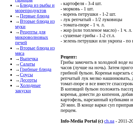
- картофеля - 3-4 шт.
→
Блюда из рыбы и
- морковь - 1 шт.
морепродуктов
- корень петрушки - 1-2 шт.
→
Первые блюда
- лук репчатый - 1/2 луковицы
→
Вторые блюда из
- томата-пюре - 1 ч. л.
муки
- жир (или топленое масло) - 1 ч. л.
→
Рецепты для
- сушеные грибы - 1-2 ст.л.
микроволновых
- зелень петрушки или укропа - по 
печей
→
Вторые блюда из
мяса
Рецепт:
→
Выпечка
Грибы замочить в холодной воде н
→
Салаты
часов (лучше на ночь). Затем приг
→
Грибные блюда
грибной бульон. Коренья нарезать 
→
Соусы
репчатый лук мелко нашинковать, 
→
Десерты
томат-пюре и все вместе спассеров
→
Холодные
В кипящий бульон положить пасс
закуски
коренья, довести до кипения, доба
картофель, нарезанный кубиками и 
20 мин. В конце варки суп припра
перцем.
Info-Media Portal (c)
ch.ua
- 2011-2