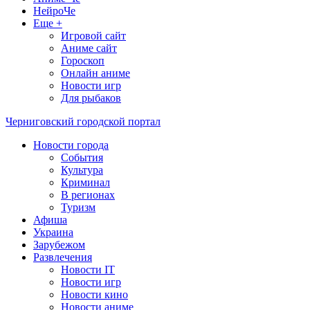
НейроЧе
Еще +
Игровой сайт
Аниме сайт
Гороскоп
Онлайн аниме
Новости игр
Для рыбаков
Черниговский городской портал
Новости города
События
Культура
Криминал
В регионах
Туризм
Афиша
Украина
Зарубежом
Развлечения
Новости IT
Новости игр
Новости кино
Новости аниме