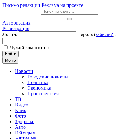
Письмо редакции
Реклама на проекте
Авторизация
Регистрация
Логин:
Пароль (
забыли?
):
Чужой компьютер
Войти
Меню
Новости
Городские новости
Политика
Экономика
Происшествия
ТВ
Видео
Кино
Фото
Здоровье
Авто
Геймерам
Аниме Че