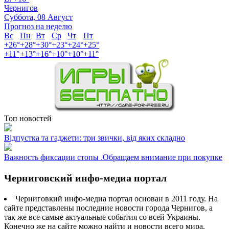
Чернигов
Суббота, 08 Август
Прогноз на неделю
Вс
Пн
Вт
Ср
Чт
Пт
+
26°
+
28°
+
30°
+
23°
+
24°
+
25°
+
11°
+
13°
+
16°
+
10°
+
10°
+
11°
Топ новостей
Відпустка та гаджети: три звички, від яких складно
Важность фиксации стопы .Обращаем внимание при покупке
Черниговский инфо-медиа портал
Черниговкий инфо-медиа портал основан в 2011 году. На
сайте представлены последние новости города Чернигов, а
так же все самые актуальные события со всей Украины.
Конечно же на сайте можно найти и новости всего мира.