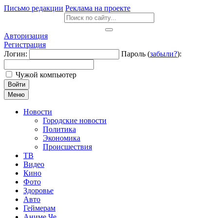
Письмо редакции
Реклама на проекте
Авторизация
Регистрация
Логин:
Пароль (
забыли?
):
Чужой компьютер
Войти
Меню
Новости
Городские новости
Политика
Экономика
Происшествия
ТВ
Видео
Кино
Фото
Здоровье
Авто
Геймерам
Аниме Че