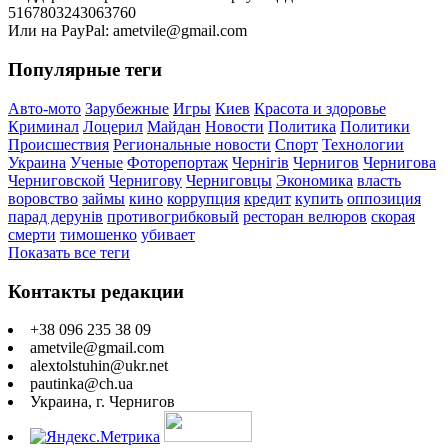
5167803243063760
Или на PayPal: ametvile@gmail.com
Популярные теги
Авто-мото
Зарубежные
Игры
Киев
Красота и здоровье
Криминал
Лоцерил
Майдан
Новости
Политика
Политики
Происшествия
Региональные новости
Спорт
Технологии
Украина
Ученые
Фоторепортаж
Чернігів
Чернигов
Чернигова
Черниговской
Чернигову
Черниговцы
Экономика
власть
воровство
займы
кино
коррупция
кредит
купить
оппозиция
парад дерунів
противогрибковый
ресторан велюров
скорая
смерти
тимошенко
убивает
Показать все теги
Контакты редакции
+38 096 235 38 09
ametvile@gmail.com
alextolstuhin@ukr.net
pautinka@ch.ua
Украина, г. Чернигов