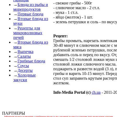
- свежие грибы - 500г
→
Блюда из рыбы и
- сливочное масло - 2 ст.л.
морепродуктов
- мука - 1 ст.л.
→
Первые блюда
- яйцо (желток) - 1 шт.
→
Вторые блюда из
- зелень петрушки и соль - по вкус
муки
→
Рецепты для
микроволновых
Рецепт:
печей
Грибы промыть, нарезать ломтика
→
Вторые блюда из
30-40 минут в сливочном масле с м
мяса
рубленой зеленью петрушки, после
→
Выпечка
добавить соль и перец по вкусу. О
→
Салаты
смешать 1/2 столовой ложки муки и
→
Грибные блюда
столовой ложки сливочного масла.
→
Соусы
поджарить и развести водой (3 л),
→
Десерты
грибы и варить 10-15 минут. Перед
→
Холодные
стол суп заправить крутым растер
закуски
желтком.
Info-Media Portal (c)
ch.ua
- 2011-2
ПАРТНЕРЫ
Інформація надається виключно з ознайомчою метою та не є закликом до участі в азартних іграх чи рекламою азартних