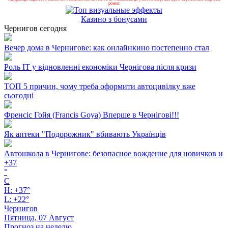
розваг.
Казино з бонусами
Чернигов сегодня
Вечер дома в Чернигове: как онлайнкино постепенно стал
Роль ІТ у відновленні економіки Чернігова після кризи
ТОП 5 причин, чому треба оформити автоцивілку вже
сьогодні
Френсіс Гойя (Francis Goya) Вперше в Чернігові!!!
Як аптеки "Подорожник" вбивають Українців
Автошкола в Чернигове: безопасное вождение для новичков и
+
37
°
C
H:
+
37°
L:
+
22°
Чернигов
Пятница, 07 Август
Прогноз на неделю