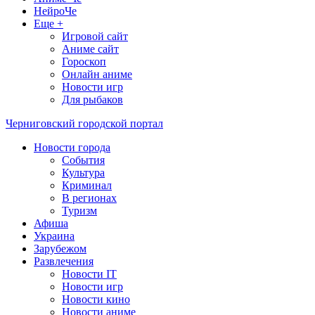
НейроЧе
Еще +
Игровой сайт
Аниме сайт
Гороскоп
Онлайн аниме
Новости игр
Для рыбаков
Черниговский городской портал
Новости города
События
Культура
Криминал
В регионах
Туризм
Афиша
Украина
Зарубежом
Развлечения
Новости IT
Новости игр
Новости кино
Новости аниме