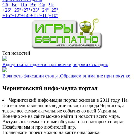
Сб
Вс
Пн
Вт
Ср
Чт
+
26°
+
25°
+
27°
+
33°
+
24°
+
25°
+
16°
+
12°
+
14°
+
15°
+
11°
+
10°
Топ новостей
Відпустка та гаджети: три звички, від яких складно
Важность фиксации стопы .Обращаем внимание при покупке
Черниговский инфо-медиа портал
Черниговкий инфо-медиа портал основан в 2011 году. На
сайте представлены последние новости города Чернигов, а
так же все самые актуальные события со всей Украины.
Конечно же на сайте можно найти и новости всего мира.
Актуальные темы которые обсуждают и о которых говорят.
Незабыли мы и про любителей игр.
Поддержать проект можно на карту ощадбанка: