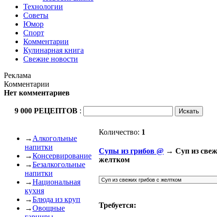
Технологии
Советы
Юмор
Спорт
Комментарии
Кулинарная книга
Свежие новости
Реклама
Комментарии
Нет комментариев
9 000 РЕЦЕПТОВ
:
Количество:
1
→
Алкогольные
напитки
Cупы из грибов @
→ Суп из свеж
→
Консервирование
желтком
→
Безалкогольные
напитки
→
Национальная
кухня
→
Блюда из круп
Требуется:
→
Овощные
гарниры