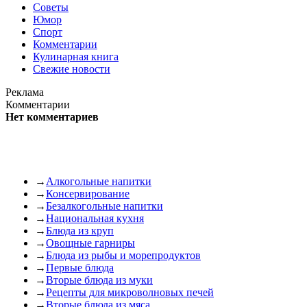
Советы
Юмор
Спорт
Комментарии
Кулинарная книга
Свежие новости
Реклама
Комментарии
Нет комментариев
→
Алкогольные напитки
→
Консервирование
→
Безалкогольные напитки
→
Национальная кухня
→
Блюда из круп
→
Овощные гарниры
→
Блюда из рыбы и морепродуктов
→
Первые блюда
→
Вторые блюда из муки
→
Рецепты для микроволновых печей
→
Вторые блюда из мяса