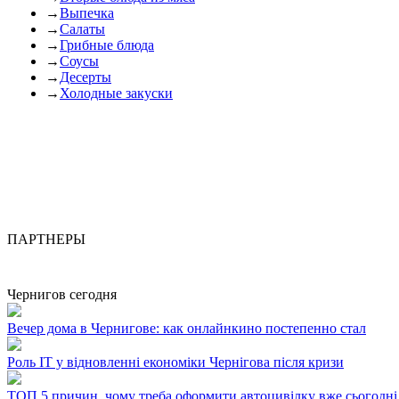
→
Выпечка
→
Салаты
→
Грибные блюда
→
Соусы
→
Десерты
→
Холодные закуски
ПАРТНЕРЫ
Чернигов сегодня
Вечер дома в Чернигове: как онлайнкино постепенно стал
Роль ІТ у відновленні економіки Чернігова після кризи
ТОП 5 причин, чому треба оформити автоцивілку вже сьогодні