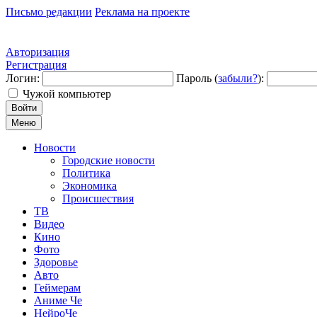
Письмо редакции
Реклама на проекте
Авторизация
Регистрация
Логин:
Пароль (
забыли?
):
Чужой компьютер
Войти
Меню
Новости
Городские новости
Политика
Экономика
Происшествия
ТВ
Видео
Кино
Фото
Здоровье
Авто
Геймерам
Аниме Че
НейроЧе