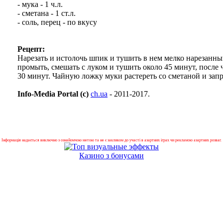
- мука - 1 ч.л.
- сметана - 1 ст.л.
- соль, перец - по вкусу
Рецепт:
Нарезать и истолочь шпик и тушить в нем мелко нарезанный
промыть, смешать с луком и тушить около 45 минут, после 
30 минут. Чайную ложку муки растереть со сметаной и запр
Info-Media Portal (c)
ch.ua
- 2011-2017.
Інформація надається виключно з ознайомчою метою та не є закликом до участі в азартних іграх чи рекламою азартних розваг.
Казино з бонусами