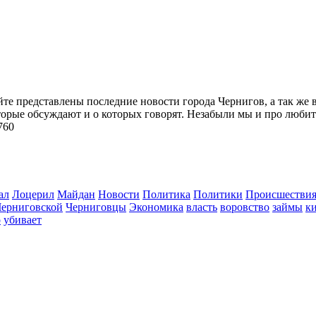
йте представлены последние новости города Чернигов, а так же 
торые обсуждают и о которых говорят. Незабыли мы и про любит
760
ал
Лоцерил
Майдан
Новости
Политика
Политики
Происшестви
Черниговской
Черниговцы
Экономика
власть
воровство
займы
к
о
убивает