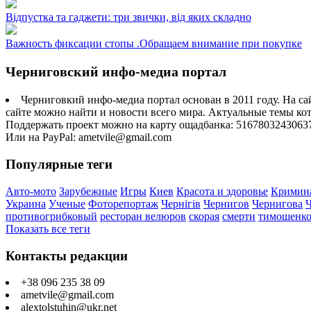
Відпустка та гаджети: три звички, від яких складно
Важность фиксации стопы .Обращаем внимание при покупке
Черниговский инфо-медиа портал
Черниговкий инфо-медиа портал основан в 2011 году. На са
сайте можно найти и новости всего мира. Актуальные темы ко
Поддержать проект можно на карту ощадбанка: 5167803243063
Или на PayPal: ametvile@gmail.com
Популярные теги
Авто-мото
Зарубежные
Игры
Киев
Красота и здоровье
Кримин
Украина
Ученые
Фоторепортаж
Чернігів
Чернигов
Чернигова
противогрибковый
ресторан велюров
скорая
смерти
тимошенк
Показать все теги
Контакты редакции
+38 096 235 38 09
ametvile@gmail.com
alextolstuhin@ukr.net