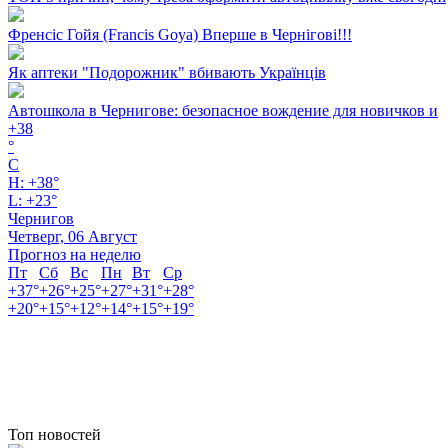
Френсіс Гойя (Francis Goya) Вперше в Чернігові!!!
Як аптеки "Подорожник" вбивають Українців
Автошкола в Чернигове: безопасное вождение для новичков и
+
38
°
C
H:
+
38°
L:
+
23°
Чернигов
Четверг, 06 Август
Прогноз на неделю
Пт
Сб
Вс
Пн
Вт
Ср
+
37°
+
26°
+
25°
+
27°
+
31°
+
28°
+
20°
+
15°
+
12°
+
14°
+
15°
+
19°
Топ новостей