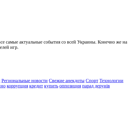
все самые актуальные события со всей Украины. Конечно же на
елей игр.
я
Региональные новости
Свежие анекдоты
Спорт
Технологии
ино
коррупция
кредит
купить
оппозиция
парад дерунів