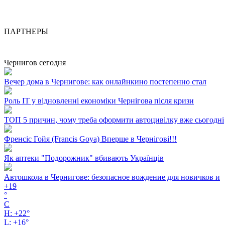
ПАРТНЕРЫ
Чернигов сегодня
Вечер дома в Чернигове: как онлайнкино постепенно стал
Роль ІТ у відновленні економіки Чернігова після кризи
ТОП 5 причин, чому треба оформити автоцивілку вже сьогодні
Френсіс Гойя (Francis Goya) Вперше в Чернігові!!!
Як аптеки "Подорожник" вбивають Українців
Автошкола в Чернигове: безопасное вождение для новичков и
+
19
°
C
H:
+
22°
L:
+
16°