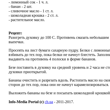
- лимонный сок - 1 ч. л.
- банан - 2 шт.
- сливочное масло - 1 ст. л.
- шоколадная крошка - 2 ст. л.
- растительное масло.
Рецепт:
Разогреть духовку до 100 С. Противень смазать небольшим
выпечки.
Просеять на лист бумаги сахарную пудру. Белки с лимонным
взбивать до тех пор, пока белки не начнут блестеть. Запо
выдавить на противень 4 полоски в форме бананов.
Безе поставить в духовку на средний уровень и 2 часа не с
духовки приоткрытой.
Бананы очистить и разрезать вдоль. Растопить масло на ско
сторон до тех пор, пока они не начнут карамелизироваться.
Выложить бананы на безе и посыпать шоколадной крошкой
Info-Media Portal (c)
ch.ua
- 2011-2017.