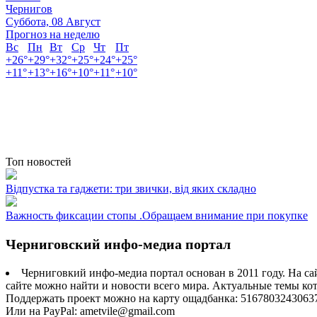
Чернигов
Суббота, 08 Август
Прогноз на неделю
Вс
Пн
Вт
Ср
Чт
Пт
+
26°
+
29°
+
32°
+
25°
+
24°
+
25°
+
11°
+
13°
+
16°
+
10°
+
11°
+
10°
Топ новостей
Відпустка та гаджети: три звички, від яких складно
Важность фиксации стопы .Обращаем внимание при покупке
Черниговский инфо-медиа портал
Черниговкий инфо-медиа портал основан в 2011 году. На са
сайте можно найти и новости всего мира. Актуальные темы ко
Поддержать проект можно на карту ощадбанка: 5167803243063
Или на PayPal: ametvile@gmail.com