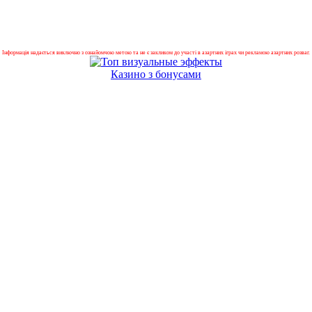
Інформація надається виключно з ознайомчою метою та не є закликом до участі в азартних іграх чи рекламою азартних розваг.
Казино з бонусами