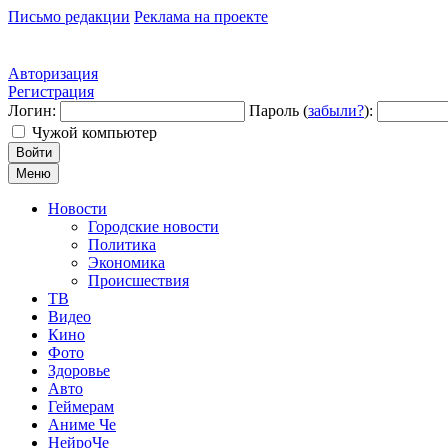
Письмо редакции
Реклама на проекте
Авторизация
Регистрация
Логин:
Пароль (
забыли?
):
Чужой компьютер
Войти
Меню
Новости
Городские новости
Политика
Экономика
Происшествия
ТВ
Видео
Кино
Фото
Здоровье
Авто
Геймерам
Аниме Че
НейроЧе