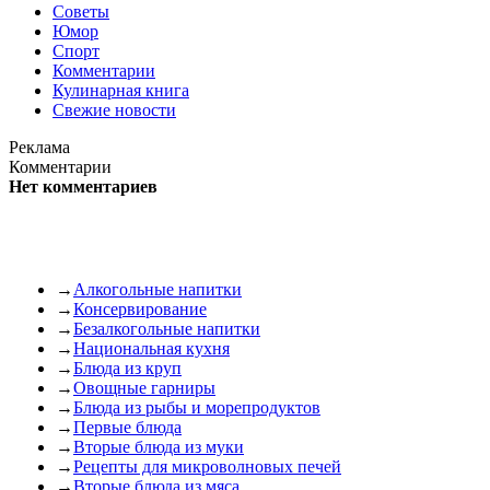
Советы
Юмор
Спорт
Комментарии
Кулинарная книга
Свежие новости
Реклама
Комментарии
Нет комментариев
→
Алкогольные напитки
→
Консервирование
→
Безалкогольные напитки
→
Национальная кухня
→
Блюда из круп
→
Овощные гарниры
→
Блюда из рыбы и морепродуктов
→
Первые блюда
→
Вторые блюда из муки
→
Рецепты для микроволновых печей
→
Вторые блюда из мяса