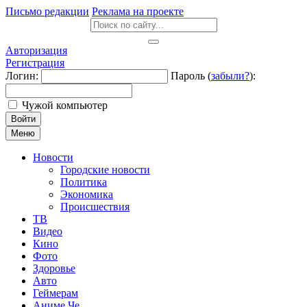
Письмо редакции
Реклама на проекте
Авторизация
Регистрация
Логин:
Пароль (
забыли?
):
Чужой компьютер
Войти
Меню
Новости
Городские новости
Политика
Экономика
Происшествия
ТВ
Видео
Кино
Фото
Здоровье
Авто
Геймерам
Аниме Че