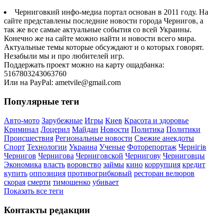
Черниговкий инфо-медиа портал основан в 2011 году. На
сайте представлены последние новости города Чернигов, а
так же все самые актуальные события со всей Украины.
Конечно же на сайте можно найти и новости всего мира.
Актуальные темы которые обсуждают и о которых говорят.
Незабыли мы и про любителей игр.
Поддержать проект можно на карту ощадбанка:
5167803243063760
Или на PayPal: ametvile@gmail.com
Популярные теги
Авто-мото
Зарубежные
Игры
Киев
Красота и здоровье
Криминал
Лоцерил
Майдан
Новости
Политика
Политики
Происшествия
Региональные новости
Свежие анекдоты
Спорт
Технологии
Украина
Ученые
Фоторепортаж
Чернігів
Чернигов
Чернигова
Черниговской
Чернигову
Черниговцы
Экономика
власть
воровство
займы
кино
коррупция
кредит
купить
оппозиция
противогрибковый
ресторан велюров
скорая
смерти
тимошенко
убивает
Показать все теги
Контакты редакции