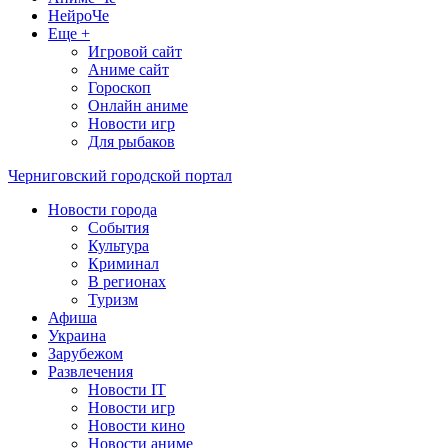
НейроЧе
Еще +
Игровой сайт
Аниме сайт
Гороскоп
Онлайн аниме
Новости игр
Для рыбаков
Черниговский городской портал
Новости города
События
Культура
Криминал
В регионах
Туризм
Афиша
Украина
Зарубежом
Развлечения
Новости IT
Новости игр
Новости кино
Новости аниме