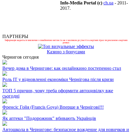
Info-Media Portal (c)
ch.ua
- 2011-
2017.
ПАРТНЕРЫ
Інформація надається виключно з ознайомчою метою та не є закликом до участі в азартних іграх чи рекламою азартних
розваг.
Казино з бонусами
Чернигов сегодня
Вечер дома в Чернигове: как онлайнкино постепенно стал
Роль ІТ у відновленні економіки Чернігова після кризи
ТОП 5 причин, чому треба оформити автоцивілку вже
сьогодні
Френсіс Гойя (Francis Goya) Вперше в Чернігові!!!
Як аптеки "Подорожник" вбивають Українців
Автошкола в Чернигове: безопасное вождение для новичков и