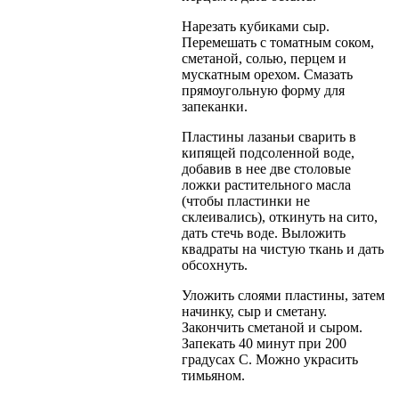
Нарезать кубиками сыр.
Перемешать с томатным соком,
сметаной, солью, перцем и
мускатным орехом. Смазать
прямоугольную форму для
запеканки.
Пластины лазаньи сварить в
кипящей подсоленной воде,
добавив в нее две столовые
ложки растительного масла
(чтобы пластинки не
склеивались), откинуть на сито,
дать стечь воде. Выложить
квадраты на чистую ткань и дать
обсохнуть.
Уложить слоями пластины, затем
начинку, сыр и сметану.
Закончить сметаной и сыром.
Запекать 40 минут при 200
градусах С. Можно украсить
тимьяном.