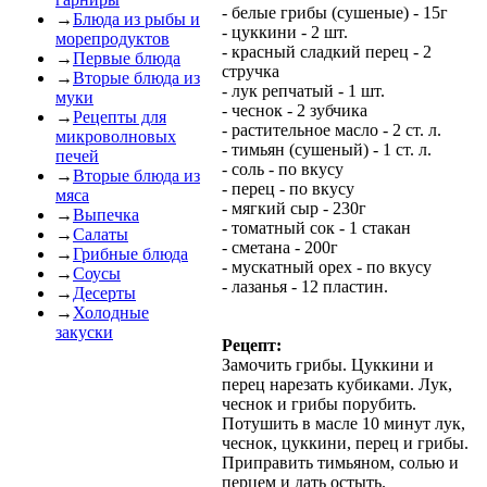
- белые грибы (сушеные) - 15г
→
Блюда из рыбы и
- цуккини - 2 шт.
морепродуктов
- красный сладкий перец - 2
→
Первые блюда
стручка
→
Вторые блюда из
- лук репчатый - 1 шт.
муки
- чеснок - 2 зубчика
→
Рецепты для
- растительное масло - 2 ст. л.
микроволновых
- тимьян (сушеный) - 1 ст. л.
печей
- соль - по вкусу
→
Вторые блюда из
- перец - по вкусу
мяса
- мягкий сыр - 230г
→
Выпечка
- томатный сок - 1 стакан
→
Салаты
- сметана - 200г
→
Грибные блюда
- мускатный орех - по вкусу
→
Соусы
- лазанья - 12 пластин.
→
Десерты
→
Холодные
закуски
Рецепт:
Замочить грибы. Цуккини и
перец нарезать кубиками. Лук,
чеснок и грибы порубить.
Потушить в масле 10 минут лук,
чеснок, цуккини, перец и грибы.
Приправить тимьяном, солью и
перцем и дать остыть.