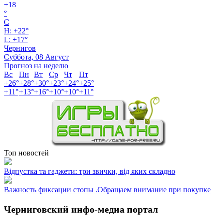
+
18
°
C
H:
+
22°
L:
+
17°
Чернигов
Суббота, 08 Август
Прогноз на неделю
Вс
Пн
Вт
Ср
Чт
Пт
+
26°
+
28°
+
30°
+
23°
+
24°
+
25°
+
11°
+
13°
+
16°
+
10°
+
10°
+
11°
Топ новостей
Відпустка та гаджети: три звички, від яких складно
Важность фиксации стопы .Обращаем внимание при покупке
Черниговский инфо-медиа портал