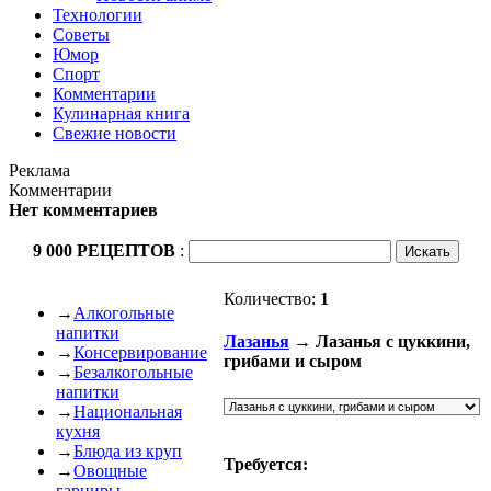
Технологии
Советы
Юмор
Спорт
Комментарии
Кулинарная книга
Свежие новости
Реклама
Комментарии
Нет комментариев
9 000 РЕЦЕПТОВ
:
Количество:
1
→
Алкогольные
напитки
Лазанья
→ Лазанья с цуккини,
→
Консервирование
грибами и сыром
→
Безалкогольные
напитки
→
Национальная
кухня
→
Блюда из круп
Требуется:
→
Овощные
гарниры