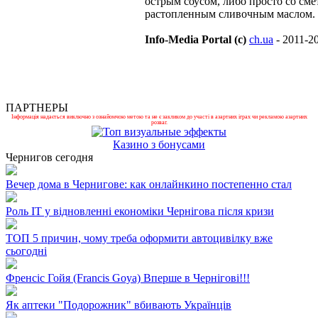
острым соусом, либо просто со см
растопленным сливочным маслом.
Info-Media Portal (c)
ch.ua
- 2011-2
ПАРТНЕРЫ
Інформація надається виключно з ознайомчою метою та не є закликом до участі в азартних іграх чи рекламою азартних
розваг.
Казино з бонусами
Чернигов сегодня
Вечер дома в Чернигове: как онлайнкино постепенно стал
Роль ІТ у відновленні економіки Чернігова після кризи
ТОП 5 причин, чому треба оформити автоцивілку вже
сьогодні
Френсіс Гойя (Francis Goya) Вперше в Чернігові!!!
Як аптеки "Подорожник" вбивають Українців