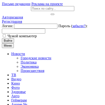
Письмо редакции
Реклама на проекте
Авторизация
Регистрация
Логин:
Пароль (
забыли?
):
Чужой компьютер
Войти
Меню
Новости
Городские новости
Политика
Экономика
Происшествия
ТВ
Видео
Кино
Фото
Здоровье
Авто
Геймерам
Аниме Че