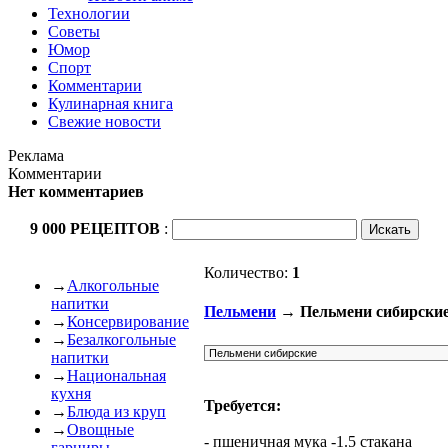
Технологии
Советы
Юмор
Спорт
Комментарии
Кулинарная книга
Свежие новости
Реклама
Комментарии
Нет комментариев
9 000 РЕЦЕПТОВ
:
Количество:
1
→
Алкогольные
напитки
Пельмени
→ Пельмени сибирски
→
Консервирование
→
Безалкогольные
напитки
→
Национальная
кухня
Требуется:
→
Блюда из круп
→
Овощные
- пшеничная мука -1.5 стакана
гарниры