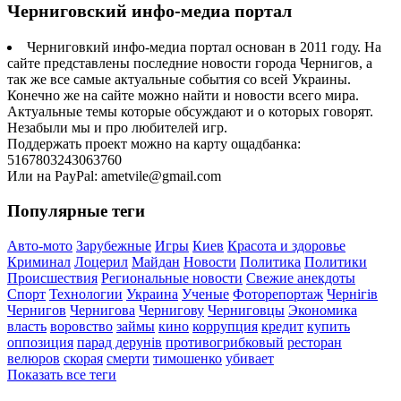
Черниговский инфо-медиа портал
Черниговкий инфо-медиа портал основан в 2011 году. На
сайте представлены последние новости города Чернигов, а
так же все самые актуальные события со всей Украины.
Конечно же на сайте можно найти и новости всего мира.
Актуальные темы которые обсуждают и о которых говорят.
Незабыли мы и про любителей игр.
Поддержать проект можно на карту ощадбанка:
5167803243063760
Или на PayPal: ametvile@gmail.com
Популярные теги
Авто-мото
Зарубежные
Игры
Киев
Красота и здоровье
Криминал
Лоцерил
Майдан
Новости
Политика
Политики
Происшествия
Региональные новости
Свежие анекдоты
Спорт
Технологии
Украина
Ученые
Фоторепортаж
Чернігів
Чернигов
Чернигова
Чернигову
Черниговцы
Экономика
власть
воровство
займы
кино
коррупция
кредит
купить
оппозиция
парад дерунів
противогрибковый
ресторан
велюров
скорая
смерти
тимошенко
убивает
Показать все теги