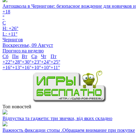
Автошкола в Чернигове: безопасное вождение для новичков и
+
18
°
C
H:
+
26°
L:
+
11°
Чернигов
Воскресенье, 09 Август
Прогноз на неделю
Сб
Пн
Вт
Ср
Чт
Пт
+
22°
+
28°
+
30°
+
23°
+
24°
+
25°
+
16°
+
13°
+
16°
+
10°
+
10°
+
11°
Топ новостей
Відпустка та гаджети: три звички, від яких складно
Важность фиксации стопы .Обращаем внимание при покупке