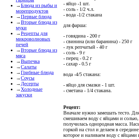
- яйцо -1 шт.
→
Блюда из рыбы и
- соль - 1/2 ч.л.
морепродуктов
- вода -1/2 стакана
→
Первые блюда
→
Вторые блюда из
для фарша:
муки
→
Рецепты для
- говядина - 200 г
микроволновых
- свинина (или баранина) - 250 г
печей
- лук репчатый - 40 г
→
Вторые блюда из
- соль - 9 г
мяса
- перец - 0.2 г
→
Выпечка
- сахар - 0.5 г
→
Салаты
→
Грибные блюда
вода -4/5 стакана:
→
Соусы
→
Десерты
- яйцо для смазки - 1 шт.
→
Холодные
- сметана - 1/4 стакана.
закуски
Рецепт:
Вначале нужно замешать тесто. Для
смешиваем воду с яйцами и солью,
получилась однородная масса. На
горкой на стол и делаем в середине
которое и наливаем воду с яйцами 