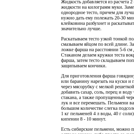
Жидкость добавляется из расчета 2
жидкости на килограмм муки. Зам
однородное тесто, причем для луч
нужно дать ему полежать 20-30 мин
клейковина разбухнет и раскатыват
значительно лучше.
Раскатываем тесто узкой тонкой по
смазываем яйцом по всей длине. З
ложке фарша на расстоянии 5-6 см 
Стаканом делаем кружки теста вок
фарша, затем тесто складываем по
защипываем кончики.
Для приготовления фарша говядин
или баранину нарезать на куски и 
через мясорубку с мелкой решетко
добавить сахар, соль, перец и воду
стакана, а также пропущенный чер
лук и все перемешать. Пельмени ва
большом количестве слегка подсол
1 кг пельменей 4 л воды, 40 г соли
кипении 8 - 10 минут.
Есть сибирские пельмени, можно п