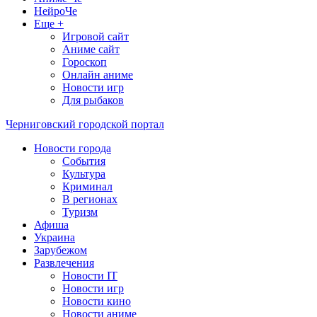
НейроЧе
Еще +
Игровой сайт
Аниме сайт
Гороскоп
Онлайн аниме
Новости игр
Для рыбаков
Черниговский городской портал
Новости города
События
Культура
Криминал
В регионах
Туризм
Афиша
Украина
Зарубежом
Развлечения
Новости IT
Новости игр
Новости кино
Новости аниме