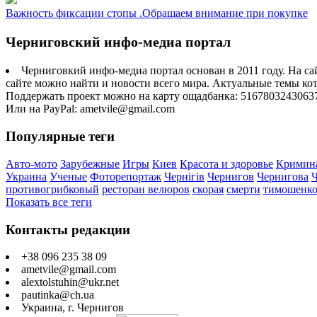
Важность фиксации стопы .Обращаем внимание при покупке
Черниговский инфо-медиа портал
Черниговкий инфо-медиа портал основан в 2011 году. На са
сайте можно найти и новости всего мира. Актуальные темы ко
Поддержать проект можно на карту ощадбанка: 5167803243063
Или на PayPal: ametvile@gmail.com
Популярные теги
Авто-мото
Зарубежные
Игры
Киев
Красота и здоровье
Кримин
Украина
Ученые
Фоторепортаж
Чернігів
Чернигов
Чернигова
противогрибковый
ресторан велюров
скорая
смерти
тимошенк
Показать все теги
Контакты редакции
+38 096 235 38 09
ametvile@gmail.com
alextolstuhin@ukr.net
pautinka@ch.ua
Украина, г. Чернигов