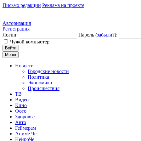
Письмо редакции
Реклама на проекте
Авторизация
Регистрация
Логин:
Пароль (
забыли?
):
Чужой компьютер
Войти
Меню
Новости
Городские новости
Политика
Экономика
Происшествия
ТВ
Видео
Кино
Фото
Здоровье
Авто
Геймерам
Аниме Че
НейроЧе