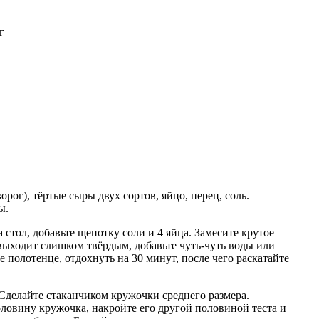
г
ог), тёртые сыры двух сортов, яйцо, перец, соль.
ы.
стол, добавьте щепотку соли и 4 яйца. Замесите крутое
 выходит слишком твёрдым, добавьте чуть-чуть воды или
е полотенце, отдохнуть на 30 минут, после чего раскатайте
 Сделайте стаканчиком кружочки среднего размера.
овину кружочка, накройте его другой половиной теста и