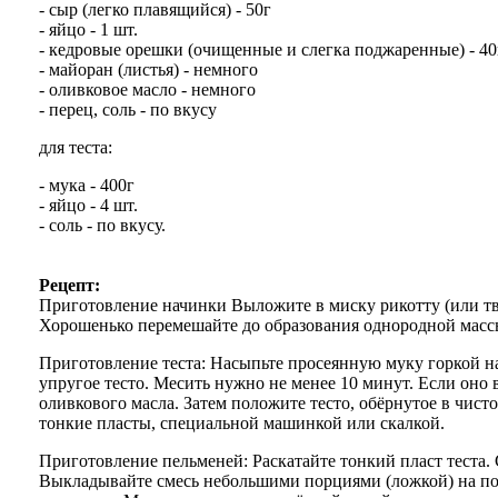
- сыр (легко плавящийся) - 50г
- яйцо - 1 шт.
- кедровые орешки (очищенные и слегка поджаренные) - 40
- майоран (листья) - немного
- оливковое масло - немного
- перец, соль - по вкусу
для теста:
- мука - 400г
- яйцо - 4 шт.
- соль - по вкусу.
Рецепт:
Приготовление начинки Выложите в миску рикотту (или твор
Хорошенько перемешайте до образования однородной масс
Приготовление теста: Насыпьте просеянную муку горкой на 
упругое тесто. Месить нужно не менее 10 минут. Если оно
оливкового масла. Затем положите тесто, обёрнутое в чисто
тонкие пласты, специальной машинкой или скалкой.
Приготовление пельменей: Раскатайте тонкий пласт теста.
Выкладывайте смесь небольшими порциями (ложкой) на пол