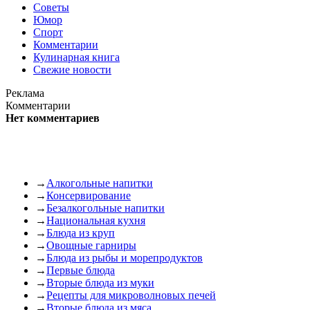
Советы
Юмор
Спорт
Комментарии
Кулинарная книга
Свежие новости
Реклама
Комментарии
Нет комментариев
→
Алкогольные напитки
→
Консервирование
→
Безалкогольные напитки
→
Национальная кухня
→
Блюда из круп
→
Овощные гарниры
→
Блюда из рыбы и морепродуктов
→
Первые блюда
→
Вторые блюда из муки
→
Рецепты для микроволновых печей
→
Вторые блюда из мяса