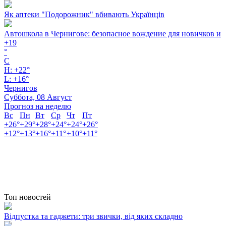
Як аптеки "Подорожник" вбивають Українців
Автошкола в Чернигове: безопасное вождение для новичков и
+
19
°
C
H:
+
22°
L:
+
16°
Чернигов
Суббота, 08 Август
Прогноз на неделю
Вс
Пн
Вт
Ср
Чт
Пт
+
26°
+
29°
+
28°
+
24°
+
24°
+
26°
+
12°
+
13°
+
16°
+
11°
+
10°
+
11°
Топ новостей
Відпустка та гаджети: три звички, від яких складно