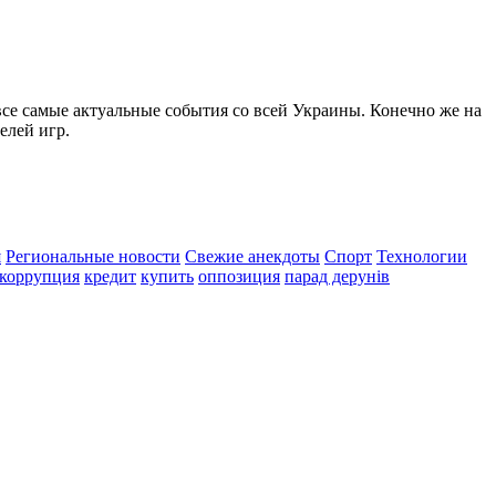
все самые актуальные события со всей Украины. Конечно же на
елей игр.
я
Региональные новости
Свежие анекдоты
Спорт
Технологии
коррупция
кредит
купить
оппозиция
парад дерунів