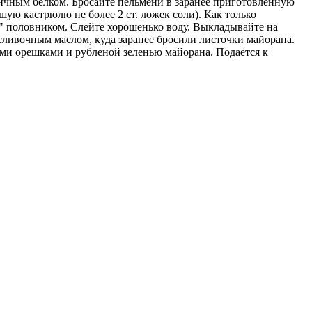
ичным белком. Бросайте пельмени в заранее приготовленную
ую кастрюлю не более 2 ст. ложек соли). Как только
" половником. Слейте хорошенько воду. Выкладывайте на
сливочным маслом, куда заранее бросили листочки майорана.
ыми орешками и рубленой зеленью майорана. Подаётся к