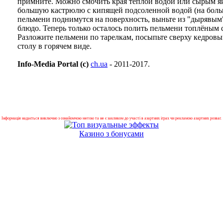
примните. Можно смочить края тёплой водой или сырым я
большую кастрюлю с кипящей подсоленной водой (на больш
пельмени поднимутся на поверхность, выньте из "дырявым
блюдо. Теперь только осталось полить пельмени топлёным 
Разложите пельмени по тарелкам, посыпьте сверху кедров
столу в горячем виде.
Info-Media Portal (c)
ch.ua
- 2011-2017.
Інформація надається виключно з ознайомчою метою та не є закликом до участі в азартних іграх чи рекламою азартних розваг.
Казино з бонусами