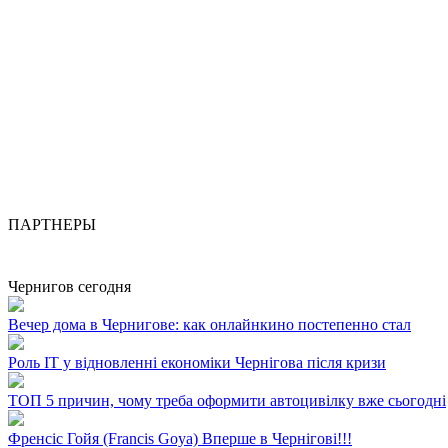
ПАРТНЕРЫ
Чернигов сегодня
Вечер дома в Чернигове: как онлайнкино постепенно стал
Роль ІТ у відновленні економіки Чернігова після кризи
ТОП 5 причин, чому треба оформити автоцивілку вже сьогодні
Френсіс Гойя (Francis Goya) Вперше в Чернігові!!!