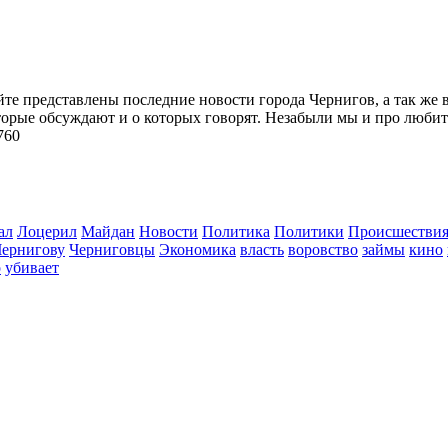
йте представлены последние новости города Чернигов, а так же 
торые обсуждают и о которых говорят. Незабыли мы и про любит
760
ал
Лоцерил
Майдан
Новости
Политика
Политики
Происшестви
Чернигову
Черниговцы
Экономика
власть
воровство
займы
кино
о
убивает