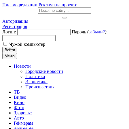
Письмо редакции
Реклама на проекте
Авторизация
Регистрация
Логин:
Пароль (
забыли?
):
Чужой компьютер
Войти
Меню
Новости
Городские новости
Политика
Экономика
Происшествия
ТВ
Видео
Кино
Фото
Здоровье
Авто
Геймерам
Аниме Че