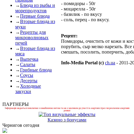
- помидоры - 50г
→
Блюда из рыбы и
- моцарелла - 50г
морепродуктов
- базилик - по вкусу
→
Первые блюда
- соль, перец - по вкусу.
→
Вторые блюда из
муки
→
Рецепты для
Рецепт:
микроволновых
Помидоры, очистить от кожи и кос
печей
порубить, сыр мелко нарезать. Все
→
Вторые блюда из
смешать, посолить, поперчить, доб
мяса
→
Выпечка
Info-Media Portal (c)
ch.ua
- 2011-2
→
Салаты
→
Грибные блюда
→
Соусы
→
Десерты
→
Холодные
закуски
ПАРТНЕРЫ
Інформація надається виключно з ознайомчою метою та не є закликом до участі в азартних іграх чи рекламою азартних
розваг.
Казино з бонусами
Чернигов сегодня