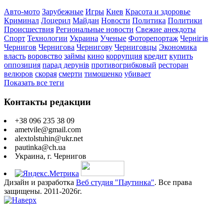
Авто-мото
Зарубежные
Игры
Киев
Красота и здоровье
Криминал
Лоцерил
Майдан
Новости
Политика
Политики
Происшествия
Региональные новости
Свежие анекдоты
Спорт
Технологии
Украина
Ученые
Фоторепортаж
Чернігів
Чернигов
Чернигова
Чернигову
Черниговцы
Экономика
власть
воровство
займы
кино
коррупция
кредит
купить
оппозиция
парад дерунів
противогрибковый
ресторан
велюров
скорая
смерти
тимошенко
убивает
Показать все теги
Контакты редакции
+38 096 235 38 09
ametvile@gmail.com
alextolstuhin@ukr.net
pautinka@ch.ua
Украина, г. Чернигов
Дизайн и разработка
Веб студия "Паутинка"
. Все права
защищены. 2011-2026г.