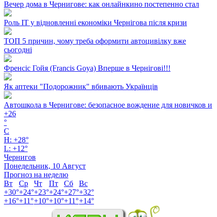
Вечер дома в Чернигове: как онлайнкино постепенно стал
Роль ІТ у відновленні економіки Чернігова після кризи
ТОП 5 причин, чому треба оформити автоцивілку вже
сьогодні
Френсіс Гойя (Francis Goya) Вперше в Чернігові!!!
Як аптеки "Подорожник" вбивають Українців
Автошкола в Чернигове: безопасное вождение для новичков и
+
26
°
C
H:
+
28°
L:
+
12°
Чернигов
Понедельник, 10 Август
Прогноз на неделю
Вт
Ср
Чт
Пт
Сб
Вс
+
30°
+
24°
+
23°
+
24°
+
27°
+
32°
+
16°
+
11°
+
10°
+
10°
+
11°
+
14°