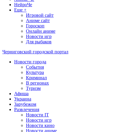
НейроЧе
Еще +
Игровой сайт
Аниме сайт
Гороскоп
Онлайн аниме
Новости игр
Для рыбаков
Черниговский городской портал
Новости города
События
Культура
Криминал
В регионах
Туризм
Афиша
Украина
Зарубежом
Развлечения
Новости IT
Новости игр
Новости кино
Новости аниме