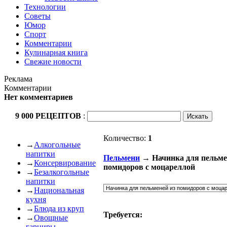
Технологии
Советы
Юмор
Спорт
Комментарии
Кулинарная книга
Свежие новости
Реклама
Комментарии
Нет комментариев
9 000 РЕЦЕПТОВ
:
Количество:
1
→
Алкогольные
напитки
Пельмени
→ Начинка для пельме
→
Консервирование
помидоров с моцареллой
→
Безалкогольные
напитки
→
Национальная
кухня
→
Блюда из круп
Требуется:
→
Овощные
гарниры