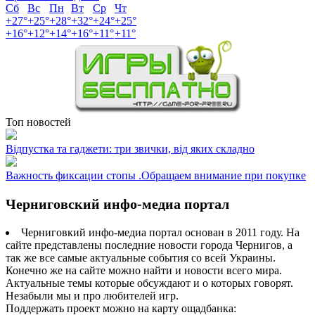
Сб
Вс
Пн
Вт
Ср
Чт
+
27°
+
25°
+
28°
+
32°
+
24°
+
25°
+
16°
+
12°
+
14°
+
16°
+
11°
+
11°
Топ новостей
Відпустка та гаджети: три звички, від яких складно
Важность фиксации стопы .Обращаем внимание при покупке
Черниговский инфо-медиа портал
Черниговкий инфо-медиа портал основан в 2011 году. На
сайте представлены последние новости города Чернигов, а
так же все самые актуальные события со всей Украины.
Конечно же на сайте можно найти и новости всего мира.
Актуальные темы которые обсуждают и о которых говорят.
Незабыли мы и про любителей игр.
Поддержать проект можно на карту ощадбанка: