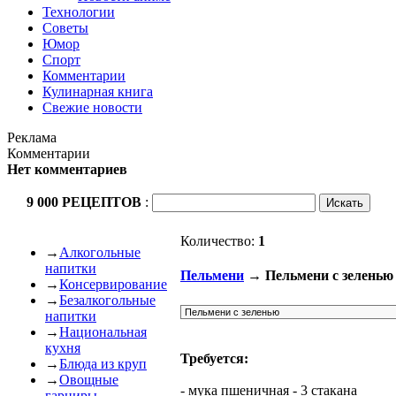
Технологии
Советы
Юмор
Спорт
Комментарии
Кулинарная книга
Свежие новости
Реклама
Комментарии
Нет комментариев
9 000 РЕЦЕПТОВ
:
Количество:
1
→
Алкогольные
напитки
Пельмени
→ Пельмени с зеленью
→
Консервирование
→
Безалкогольные
напитки
→
Национальная
кухня
Требуется:
→
Блюда из круп
→
Овощные
- мука пшеничная - 3 стакана
гарниры