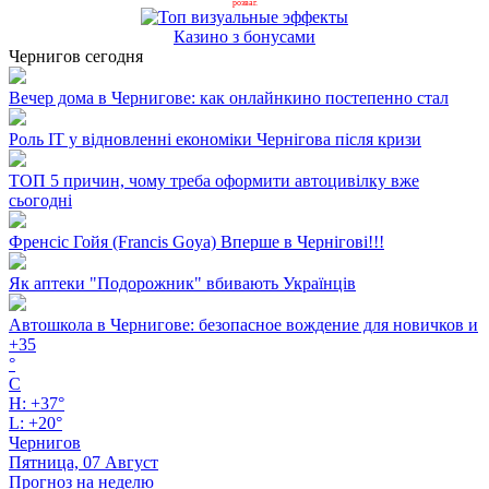
розваг.
Казино з бонусами
Чернигов сегодня
Вечер дома в Чернигове: как онлайнкино постепенно стал
Роль ІТ у відновленні економіки Чернігова після кризи
ТОП 5 причин, чому треба оформити автоцивілку вже
сьогодні
Френсіс Гойя (Francis Goya) Вперше в Чернігові!!!
Як аптеки "Подорожник" вбивають Українців
Автошкола в Чернигове: безопасное вождение для новичков и
+
35
°
C
H:
+
37°
L:
+
20°
Чернигов
Пятница, 07 Август
Прогноз на неделю