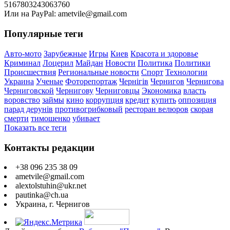
5167803243063760
Или на PayPal: ametvile@gmail.com
Популярные теги
Авто-мото
Зарубежные
Игры
Киев
Красота и здоровье
Криминал
Лоцерил
Майдан
Новости
Политика
Политики
Происшествия
Региональные новости
Спорт
Технологии
Украина
Ученые
Фоторепортаж
Чернігів
Чернигов
Чернигова
Черниговской
Чернигову
Черниговцы
Экономика
власть
воровство
займы
кино
коррупция
кредит
купить
оппозиция
парад дерунів
противогрибковый
ресторан велюров
скорая
смерти
тимошенко
убивает
Показать все теги
Контакты редакции
+38 096 235 38 09
ametvile@gmail.com
alextolstuhin@ukr.net
pautinka@ch.ua
Украина, г. Чернигов