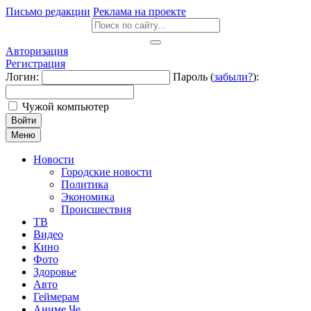
Письмо редакции
Реклама на проекте
Авторизация
Регистрация
Логин:
Пароль (
забыли?
):
Чужой компьютер
Войти
Меню
Новости
Городские новости
Политика
Экономика
Происшествия
ТВ
Видео
Кино
Фото
Здоровье
Авто
Геймерам
Аниме Че