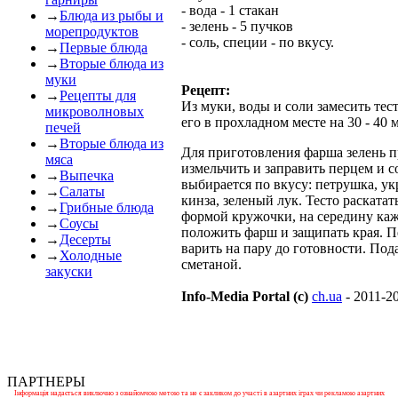
- вода - 1 стакан
→
Блюда из рыбы и
- зелень - 5 пучков
морепродуктов
- соль, специи - по вкусу.
→
Первые блюда
→
Вторые блюда из
муки
Рецепт:
→
Рецепты для
Из муки, воды и соли замесить тест
микроволновых
его в прохладном месте на 30 - 40 
печей
→
Вторые блюда из
Для приготовления фарша зелень 
мяса
измельчить и заправить перцем и с
→
Выпечка
выбирается по вкусу: петрушка, ук
→
Салаты
кинза, зеленый лук. Тесто раскатат
→
Грибные блюда
формой кружочки, на середину ка
→
Соусы
положить фарш и защипать края. 
→
Десерты
варить на пару до готовности. Под
→
Холодные
сметаной.
закуски
Info-Media Portal (c)
ch.ua
- 2011-2
ПАРТНЕРЫ
Інформація надається виключно з ознайомчою метою та не є закликом до участі в азартних іграх чи рекламою азартних