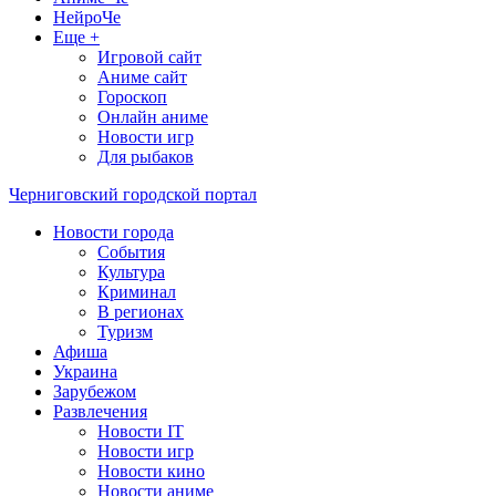
НейроЧе
Еще +
Игровой сайт
Аниме сайт
Гороскоп
Онлайн аниме
Новости игр
Для рыбаков
Черниговский городской портал
Новости города
События
Культура
Криминал
В регионах
Туризм
Афиша
Украина
Зарубежом
Развлечения
Новости IT
Новости игр
Новости кино
Новости аниме