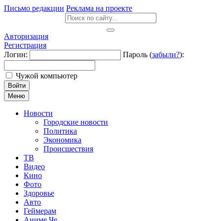
Письмо редакции
Реклама на проекте
Авторизация
Регистрация
Логин:
Пароль (
забыли?
):
Чужой компьютер
Войти
Меню
Новости
Городские новости
Политика
Экономика
Происшествия
ТВ
Видео
Кино
Фото
Здоровье
Авто
Геймерам
Аниме Че