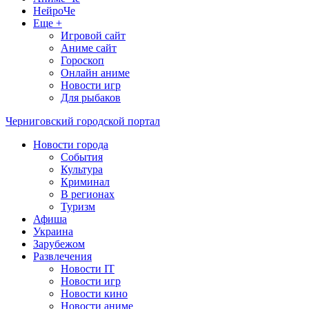
НейроЧе
Еще +
Игровой сайт
Аниме сайт
Гороскоп
Онлайн аниме
Новости игр
Для рыбаков
Черниговский городской портал
Новости города
События
Культура
Криминал
В регионах
Туризм
Афиша
Украина
Зарубежом
Развлечения
Новости IT
Новости игр
Новости кино
Новости аниме