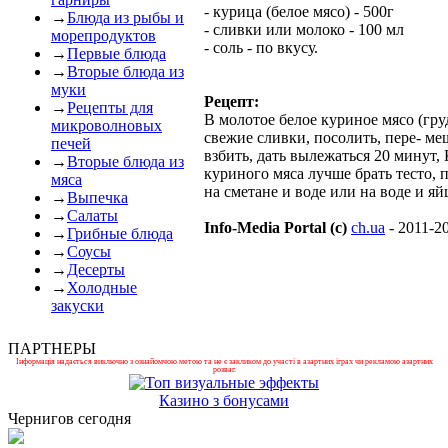
- курица (белое мясо) - 500г
→
Блюда из рыбы и
- сливки или молоко - 100 мл
морепродуктов
- соль - по вкусу.
→
Первые блюда
→
Вторые блюда из
муки
Рецепт:
→
Рецепты для
В молотое белое куриное мясо (гру
микроволновых
свежие сливки, посолить, пере- ме
печей
взбить, дать вылежаться 20 минут,
→
Вторые блюда из
куриного мяса лучше брать тесто,
мяса
на сметане и воде или на воде и яй
→
Выпечка
→
Салаты
Info-Media Portal (c)
ch.ua
- 2011-2
→
Грибные блюда
→
Соусы
→
Десерты
→
Холодные
закуски
ПАРТНЕРЫ
Інформація надається виключно з ознайомчою метою та не є закликом до участі в азартних іграх чи рекламою азартних
розваг.
Казино з бонусами
Чернигов сегодня