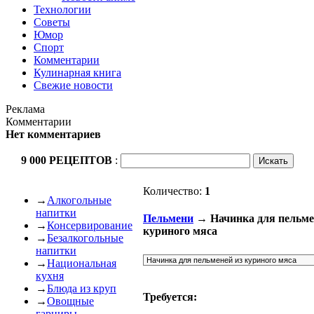
Технологии
Советы
Юмор
Спорт
Комментарии
Кулинарная книга
Свежие новости
Реклама
Комментарии
Нет комментариев
9 000 РЕЦЕПТОВ
:
Количество:
1
→
Алкогольные
напитки
Пельмени
→ Начинка для пельме
→
Консервирование
куриного мяса
→
Безалкогольные
напитки
→
Национальная
кухня
→
Блюда из круп
Требуется:
→
Овощные
гарниры