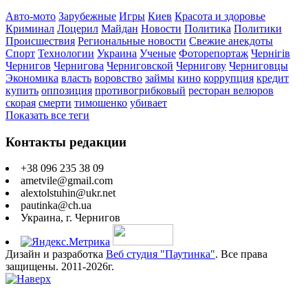
Авто-мото
Зарубежные
Игры
Киев
Красота и здоровье
Криминал
Лоцерил
Майдан
Новости
Политика
Политики
Происшествия
Региональные новости
Свежие анекдоты
Спорт
Технологии
Украина
Ученые
Фоторепортаж
Чернігів
Чернигов
Чернигова
Черниговской
Чернигову
Черниговцы
Экономика
власть
воровство
займы
кино
коррупция
кредит
купить
оппозиция
противогрибковый
ресторан велюров
скорая
смерти
тимошенко
убивает
Показать все теги
Контакты редакции
+38 096 235 38 09
ametvile@gmail.com
alextolstuhin@ukr.net
pautinka@ch.ua
Украина, г. Чернигов
Дизайн и разработка
Веб студия "Паутинка"
. Все права
защищены. 2011-2026г.