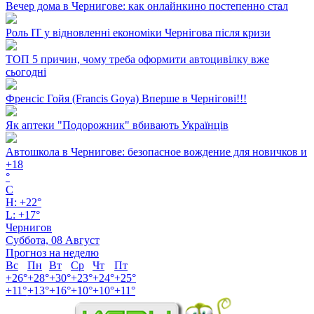
Вечер дома в Чернигове: как онлайнкино постепенно стал
Роль ІТ у відновленні економіки Чернігова після кризи
ТОП 5 причин, чому треба оформити автоцивілку вже
сьогодні
Френсіс Гойя (Francis Goya) Вперше в Чернігові!!!
Як аптеки "Подорожник" вбивають Українців
Автошкола в Чернигове: безопасное вождение для новичков и
+
18
°
C
H:
+
22°
L:
+
17°
Чернигов
Суббота, 08 Август
Прогноз на неделю
Вс
Пн
Вт
Ср
Чт
Пт
+
26°
+
28°
+
30°
+
23°
+
24°
+
25°
+
11°
+
13°
+
16°
+
10°
+
10°
+
11°