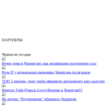
ПАРТНЕРЫ
Чернигов сегодня
Вечер дома в Чернигове: как онлайнкино постепенно стал
Роль ІТ у відновленні економіки Чернігова після кризи
ТОП 5 причин, чому треба оформити автоцивілку вже сьогодні
Френсіс Гойя (Francis Goya) Вперше в Чернігові!!!
Як аптеки "Подорожник" вбивають Українців