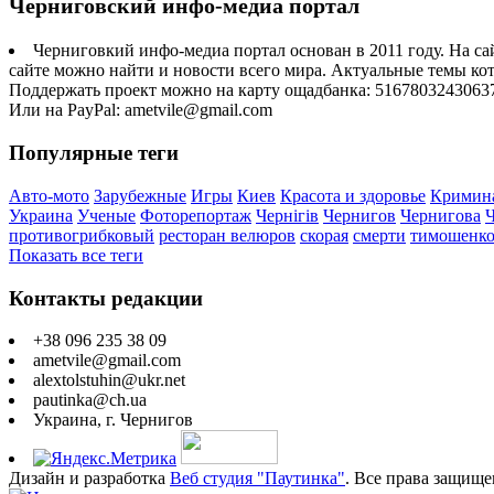
Черниговский инфо-медиа портал
Черниговкий инфо-медиа портал основан в 2011 году. На са
сайте можно найти и новости всего мира. Актуальные темы ко
Поддержать проект можно на карту ощадбанка: 5167803243063
Или на PayPal: ametvile@gmail.com
Популярные теги
Авто-мото
Зарубежные
Игры
Киев
Красота и здоровье
Кримин
Украина
Ученые
Фоторепортаж
Чернігів
Чернигов
Чернигова
противогрибковый
ресторан велюров
скорая
смерти
тимошенк
Показать все теги
Контакты редакции
+38 096 235 38 09
ametvile@gmail.com
alextolstuhin@ukr.net
pautinka@ch.ua
Украина, г. Чернигов
Дизайн и разработка
Веб студия "Паутинка"
. Все права защище