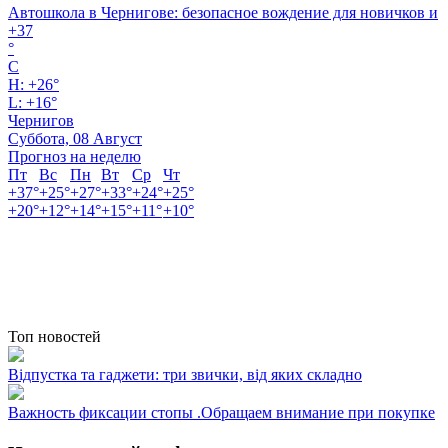
Автошкола в Чернигове: безопасное вождение для новичков и
+
37
°
C
H:
+
26°
L:
+
16°
Чернигов
Суббота, 08 Август
Прогноз на неделю
Пт
Вс
Пн
Вт
Ср
Чт
+
37°
+
25°
+
27°
+
33°
+
24°
+
25°
+
20°
+
12°
+
14°
+
15°
+
11°
+
10°
Топ новостей
Відпустка та гаджети: три звички, від яких складно
Важность фиксации стопы .Обращаем внимание при покупке