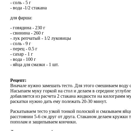
- соль - 5 г
- вода -1/2 стакана
для фарша:
- говядина - 230 г
- свинина - 260 г
- лук репчатый - 1/2 луковицы
- соль - 9 г
- перец - 0.5 г
- сахар - 1 г
- вода - 100 г
- яйца для смазки - 1 шт.
Рецепт:
Вначале нужно замешать тесто. Для этого смешиваем воду с
Насыпаем муку горкой на стол и делаем в середине углубле
добавляется из расчета 2 стакана жидкости на килограмм 
раскатки нужно дать ему полежать 20-30 минут.
Раскатываем тесто узкой тонкой полоской и смазываем яйц
расстоянии 5-6 см друг от друга. Стаканом делаем кружки 
пополам и защипываем кончики.