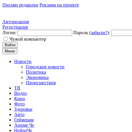
Письмо редакции
Реклама на проекте
Авторизация
Регистрация
Логин:
Пароль (
забыли?
):
Чужой компьютер
Войти
Меню
Новости
Городские новости
Политика
Экономика
Происшествия
ТВ
Видео
Кино
Фото
Здоровье
Авто
Геймерам
Аниме Че
НейроЧе