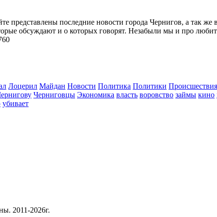
йте представлены последние новости города Чернигов, а так же 
торые обсуждают и о которых говорят. Незабыли мы и про любит
760
ал
Лоцерил
Майдан
Новости
Политика
Политики
Происшестви
Чернигову
Черниговцы
Экономика
власть
воровство
займы
кино
о
убивает
ны. 2011-2026г.