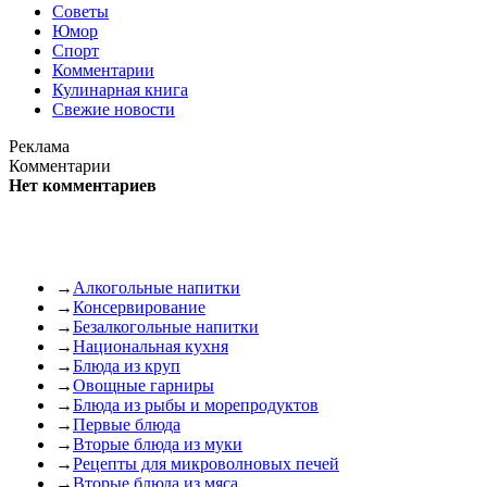
Советы
Юмор
Спорт
Комментарии
Кулинарная книга
Свежие новости
Реклама
Комментарии
Нет комментариев
→
Алкогольные напитки
→
Консервирование
→
Безалкогольные напитки
→
Национальная кухня
→
Блюда из круп
→
Овощные гарниры
→
Блюда из рыбы и морепродуктов
→
Первые блюда
→
Вторые блюда из муки
→
Рецепты для микроволновых печей
→
Вторые блюда из мяса