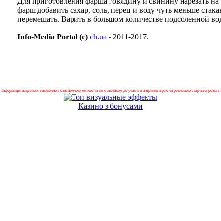
Для приготовления фарша говядину и свинину нарезать на 
фарш добавить сахар, соль, перец и воду чуть меньше стак
перемешать. Варить в большом количестве подсоленной вод
Info-Media Portal (c)
ch.ua
- 2011-2017.
Інформація надається виключно з ознайомчою метою та не є закликом до участі в азартних іграх чи рекламою азартних розваг.
Казино з бонусами