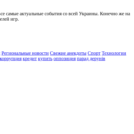
все самые актуальные события со всей Украины. Конечно же на
елей игр.
я
Региональные новости
Свежие анекдоты
Спорт
Технологии
коррупция
кредит
купить
оппозиция
парад дерунів