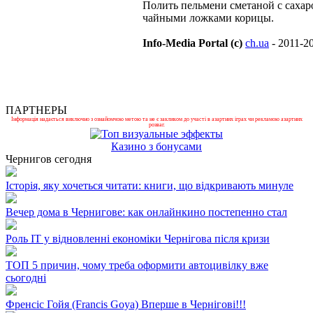
Полить пельмени сметаной с сахар
чайными ложками корицы.
Info-Media Portal (c)
ch.ua
- 2011-2
ПАРТНЕРЫ
Інформація надається виключно з ознайомчою метою та не є закликом до участі в азартних іграх чи рекламою азартних
розваг.
Казино з бонусами
Чернигов сегодня
Історія, яку хочеться читати: книги, що відкривають минуле
Вечер дома в Чернигове: как онлайнкино постепенно стал
Роль ІТ у відновленні економіки Чернігова після кризи
ТОП 5 причин, чому треба оформити автоцивілку вже
сьогодні
Френсіс Гойя (Francis Goya) Вперше в Чернігові!!!