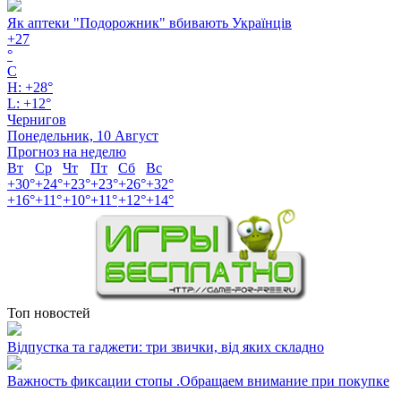
Як аптеки "Подорожник" вбивають Українців
+
27
°
C
H:
+
28°
L:
+
12°
Чернигов
Понедельник, 10 Август
Прогноз на неделю
Вт
Ср
Чт
Пт
Сб
Вс
+
30°
+
24°
+
23°
+
23°
+
26°
+
32°
+
16°
+
11°
+
10°
+
11°
+
12°
+
14°
Топ новостей
Відпустка та гаджети: три звички, від яких складно
Важность фиксации стопы .Обращаем внимание при покупке