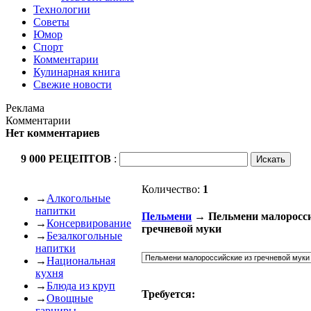
Технологии
Советы
Юмор
Спорт
Комментарии
Кулинарная книга
Свежие новости
Реклама
Комментарии
Нет комментариев
9 000 РЕЦЕПТОВ
:
Количество:
1
→
Алкогольные
напитки
Пельмени
→ Пельмени малоросси
→
Консервирование
гречневой муки
→
Безалкогольные
напитки
→
Национальная
кухня
→
Блюда из круп
Требуется:
→
Овощные
гарниры