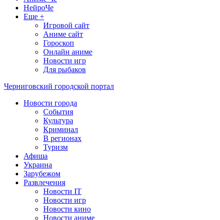
НейроЧе
Еще +
Игровой сайт
Аниме сайт
Гороскоп
Онлайн аниме
Новости игр
Для рыбаков
Черниговский городской портал
Новости города
События
Культура
Криминал
В регионах
Туризм
Афиша
Украина
Зарубежом
Развлечения
Новости IT
Новости игр
Новости кино
Новости аниме