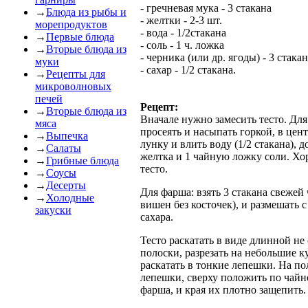
- гречневая мука - 3 стакана
→
Блюда из рыбы и
- желтки - 2-3 шт.
морепродуктов
- вода - 1/2стакана
→
Первые блюда
- соль - 1 ч. ложка
→
Вторые блюда из
- черника (или др. ягоды) - 3 стака
муки
- сахар - 1/2 стакана.
→
Рецепты для
микроволновых
печей
Рецепт:
→
Вторые блюда из
Вначале нужно замесить тесто. Для
мяса
просеять и насыпать горкой, в цент
→
Выпечка
лунку и влить воду (1/2 стакана), д
→
Салаты
желтка и 1 чайную ложку соли. Хо
→
Грибные блюда
тесто.
→
Соусы
→
Десерты
Для фарша: взять 3 стакана свежей
→
Холодные
вишен без косточек), и размешать с
закуски
сахара.
Тесто раскатать в виде длинной не
полоски, разрезать на небольшие к
раскатать в тонкие лепешки. На п
лепешки, сверху положить по чайн
фарша, и края их плотно защепить.