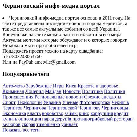
Черниговский инфо-медиа портал
Черниговкий инфо-медиа портал основан в 2011 году. На
сайте представлены последние новости города Чернигов, а
так же все самые актуальные события со всей Украины.
Конечно же на сайте можно найти и новости всего мира.
Актуальные темы которые обсуждают и о которых говорят.
Незабыли мы и про любителей игр.
Поддержать проект можно на карту ощадбанка:
5167803243063760
Или на PayPal: ametvile@gmail.com
Популярные теги
Авто-мото
Зарубежные
Игры
Киев
Красота и здоровье
Криминал
Лоцерил
Майдан
Новости
Политика
Политики
Происшествия
Региональные новости
Свежие анекдоты
Спорт
Технологии
Украина
Ученые
Фоторепортаж
Чернігів
Чернигов
Чернигова
Черниговской
Чернигову
Черниговцы
Экономика
власть
воровство
займы
кино
коррупция
кредит
купить
оппозиция
парад дерунів
противогрибковый
ресторан
велюров
скорая
тимошенко
убивает
Показать все теги