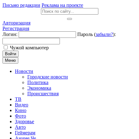
Письмо редакции
Реклама на проекте
Авторизация
Регистрация
Логин:
Пароль (
забыли?
):
Чужой компьютер
Войти
Меню
Новости
Городские новости
Политика
Экономика
Происшествия
ТВ
Видео
Кино
Фото
Здоровье
Авто
Геймерам
Аниме Че