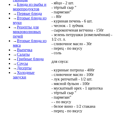
- яйцо - 2 шт.
→
Блюда из рыбы и
- тёртый сыр "
морепродуктов
- пармезан"
→
Первые блюда
- - 80г
→
Вторые блюда из
- куриная печень - 6 шт.
муки
- чеснок - 1 зубчик
→
Рецепты для
- сырокопченая ветчина - 150г
микроволновых
- зелень петрушки (измельчённая) -
печей
1/2 ст. л.
→
Вторые блюда из
- сливочное масло - 30г
мяса
- перец - по вкусу
→
Выпечка
- соль
→
Салаты
→
Грибные блюда
для соуса:
→
Соусы
→
Десерты
- куриные потроха - 400г
→
Холодные
- сливочное масло - 100г
закуски
- лук репчатый - 1/2 шт.
- мясной бульон - 100г
- мускатный орех - 1 щепотка
- тёртый сыр "
- пармезан"
- - по вкусу
- белое вино - 1/2 стакана
- перец - по вкусу