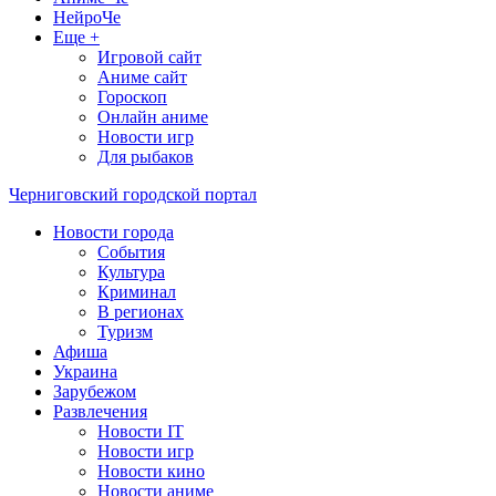
НейроЧе
Еще +
Игровой сайт
Аниме сайт
Гороскоп
Онлайн аниме
Новости игр
Для рыбаков
Черниговский городской портал
Новости города
События
Культура
Криминал
В регионах
Туризм
Афиша
Украина
Зарубежом
Развлечения
Новости IT
Новости игр
Новости кино
Новости аниме