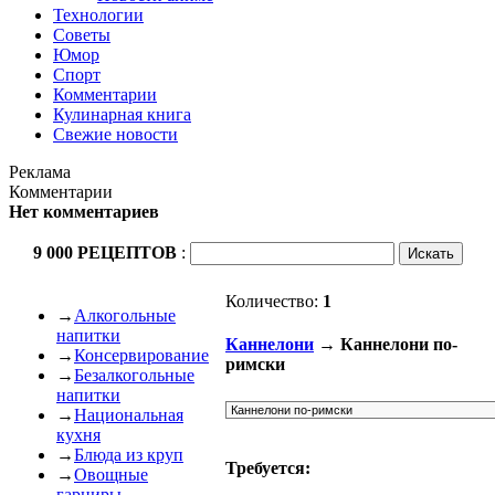
Технологии
Советы
Юмор
Спорт
Комментарии
Кулинарная книга
Свежие новости
Реклама
Комментарии
Нет комментариев
9 000 РЕЦЕПТОВ
:
Количество:
1
→
Алкогольные
напитки
Каннелони
→ Каннелони по-
→
Консервирование
римски
→
Безалкогольные
напитки
→
Национальная
кухня
→
Блюда из круп
Требуется:
→
Овощные
гарниры