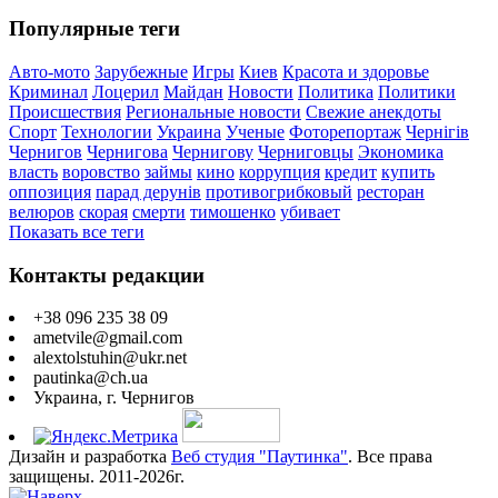
Популярные теги
Авто-мото
Зарубежные
Игры
Киев
Красота и здоровье
Криминал
Лоцерил
Майдан
Новости
Политика
Политики
Происшествия
Региональные новости
Свежие анекдоты
Спорт
Технологии
Украина
Ученые
Фоторепортаж
Чернігів
Чернигов
Чернигова
Чернигову
Черниговцы
Экономика
власть
воровство
займы
кино
коррупция
кредит
купить
оппозиция
парад дерунів
противогрибковый
ресторан
велюров
скорая
смерти
тимошенко
убивает
Показать все теги
Контакты редакции
+38 096 235 38 09
ametvile@gmail.com
alextolstuhin@ukr.net
pautinka@ch.ua
Украина, г. Чернигов
Дизайн и разработка
Веб студия "Паутинка"
. Все права
защищены. 2011-2026г.