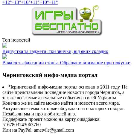
+
12°
+
13°
+
16°
+
11°
+
10°
+
11°
Топ новостей
Відпустка та гаджети: три звички, від яких складно
Важность фиксации стопы .Обращаем внимание при покупке
Черниговский инфо-медиа портал
Черниговкий инфо-медиа портал основан в 2011 году. На
сайте представлены последние новости города Чернигов, а
так же все самые актуальные события со всей Украины.
Конечно же на сайте можно найти и новости всего мира.
Актуальные темы которые обсуждают и о которых говорят.
Незабыли мы и про любителей игр.
Поддержать проект можно на карту ощадбанка:
5167803243063760
Или на PayPal: ametvile@gmail.com