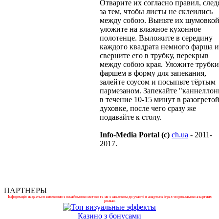
Отварите их согласно правил, след
за тем, чтобы листы не склеились
между собою. Выньте их шумовкой
уложите на влажное кухонное
полотенце. Выложите в середину
каждого квадрата немного фарша и
сверните его в трубку, перекрыв
между собою края. Уложите трубки
фаршем в форму для запекания,
залейте соусом и посыпьте тёртым
пармезаном. Запекайте "каннеллон
в течение 10-15 минут в разогрето
духовке, после чего сразу же
подавайте к столу.
Info-Media Portal (c)
ch.ua
- 2011-
2017.
ПАРТНЕРЫ
Інформація надається виключно з ознайомчою метою та не є закликом до участі в азартних іграх чи рекламою азартних
розваг.
Казино з бонусами