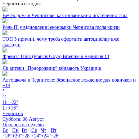
Чернигов сегодня
Вечер дома в Чернигове: как онлайнкино постепенно стал
Роль ІТ у відновленні економіки Чернігова після кризи
ТОП 5 причин, чому треба оформити автоцивілку вже
сьогодні
Френсіс Гойя (Francis Goya) Вперше в Чернігові!!!
Як аптеки "Подорожник" вбивають Українців
Автошкола в Чернигове: безопасное вождение для новичков и
+
19
°
C
H:
+
22°
L:
+
16°
Чернигов
Суббота, 08 Август
Прогноз на неделю
Вс
Пн
Вт
Ср
Чт
Пт
+
26°
+
29°
+
28°
+
24°
+
24°
+
26°