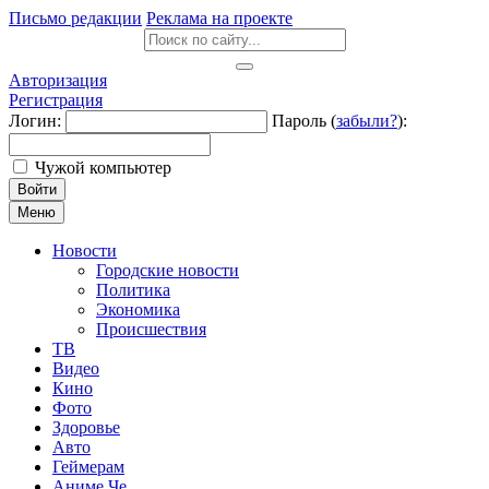
Письмо редакции
Реклама на проекте
Авторизация
Регистрация
Логин:
Пароль (
забыли?
):
Чужой компьютер
Войти
Меню
Новости
Городские новости
Политика
Экономика
Происшествия
ТВ
Видео
Кино
Фото
Здоровье
Авто
Геймерам
Аниме Че