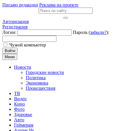
Письмо редакции
Реклама на проекте
Авторизация
Регистрация
Логин:
Пароль (
забыли?
):
Чужой компьютер
Войти
Меню
Новости
Городские новости
Политика
Экономика
Происшествия
ТВ
Видео
Кино
Фото
Здоровье
Авто
Геймерам
Аниме Че