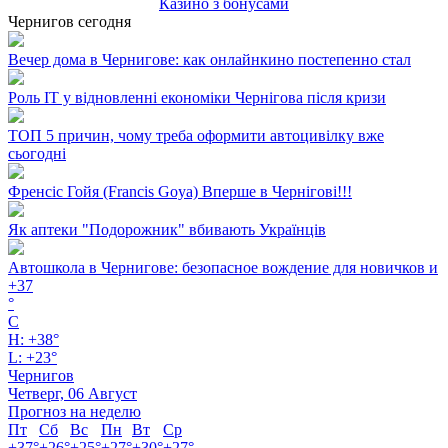
Казино з бонусами
Чернигов сегодня
Вечер дома в Чернигове: как онлайнкино постепенно стал
Роль ІТ у відновленні економіки Чернігова після кризи
ТОП 5 причин, чому треба оформити автоцивілку вже
сьогодні
Френсіс Гойя (Francis Goya) Вперше в Чернігові!!!
Як аптеки "Подорожник" вбивають Українців
Автошкола в Чернигове: безопасное вождение для новичков и
+
37
°
C
H:
+
38°
L:
+
23°
Чернигов
Четверг, 06 Август
Прогноз на неделю
Пт
Сб
Вс
Пн
Вт
Ср
+
37°
+
26°
+
25°
+
27°
+
30°
+
27°