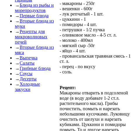
- макароны - 250г
→
Блюда из рыбы и
- вешенки - 600г
морепродуктов
- лук репчатый - 1 шт.
→
Первые блюда
- цуккини - 1
→
Вторые блюда из
- помидоры - 4 шт.
муки
- петрушки - 1/2 пучка
→
Рецепты для
- оливковое масло - 4-5 ст. л.
микроволновых
- молоко - 400мл
печей
- мягкий сыр -50г
→
Вторые блюда из
- яйцо - 4 шт.
мяса
- провансальская травяная смесь - 1
→
Выпечка
ст. л.
→
Салаты
- перец - по вкусу
→
Грибные блюда
- соль.
→
Соусы
→
Десерты
→
Холодные
Рецепт:
закуски
Макароны отварить в подсоленой
воде (в воду добавьте 1-2 ст.л.
растительного масла). Грибы
почистить, помыть и нарезать
небольшими кусочками. Луковицу
очистить от шелухи и нарезать
кубиками. Цуккини и помидоры
помыть. То и другое нарезать