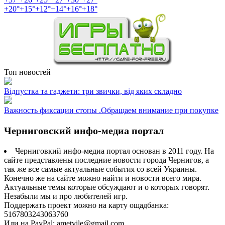
+
20°
+
15°
+
12°
+
14°
+
16°
+
18°
Топ новостей
Відпустка та гаджети: три звички, від яких складно
Важность фиксации стопы .Обращаем внимание при покупке
Черниговский инфо-медиа портал
Черниговкий инфо-медиа портал основан в 2011 году. На
сайте представлены последние новости города Чернигов, а
так же все самые актуальные события со всей Украины.
Конечно же на сайте можно найти и новости всего мира.
Актуальные темы которые обсуждают и о которых говорят.
Незабыли мы и про любителей игр.
Поддержать проект можно на карту ощадбанка:
5167803243063760
Или на PayPal: ametvile@gmail.com