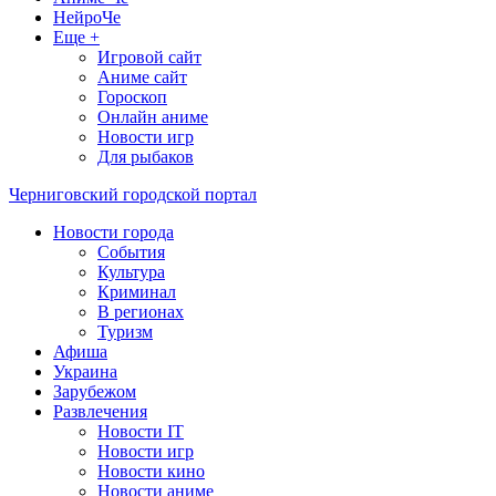
НейроЧе
Еще +
Игровой сайт
Аниме сайт
Гороскоп
Онлайн аниме
Новости игр
Для рыбаков
Черниговский городской портал
Новости города
События
Культура
Криминал
В регионах
Туризм
Афиша
Украина
Зарубежом
Развлечения
Новости IT
Новости игр
Новости кино
Новости аниме