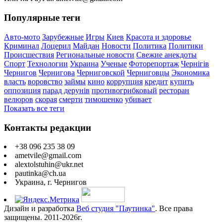
Популярные теги
Авто-мото
Зарубежные
Игры
Киев
Красота и здоровье
Криминал
Лоцерил
Майдан
Новости
Политика
Политики
Происшествия
Региональные новости
Свежие анекдоты
Спорт
Технологии
Украина
Ученые
Фоторепортаж
Чернігів
Чернигов
Чернигова
Черниговской
Черниговцы
Экономика
власть
воровство
займы
кино
коррупция
кредит
купить
оппозиция
парад дерунів
противогрибковый
ресторан
велюров
скорая
смерти
тимошенко
убивает
Показать все теги
Контакты редакции
+38 096 235 38 09
ametvile@gmail.com
alextolstuhin@ukr.net
pautinka@ch.ua
Украина, г. Чернигов
Дизайн и разработка
Веб студия "Паутинка"
. Все права
защищены. 2011-2026г.