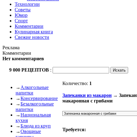
Технологии
Советы
Юмор
Спорт
Комментарии
Кулинарная книга
Свежие новости
Реклама
Комментарии
Нет комментариев
9 000 РЕЦЕПТОВ
:
Количество:
1
→
Алкогольные
напитки
Запеканки из макарон
→ Запекан
→
Консервирование
макаронная с грибами
→
Безалкогольные
напитки
→
Национальная
кухня
→
Блюда из круп
Требуется:
→
Овощные
гарниры