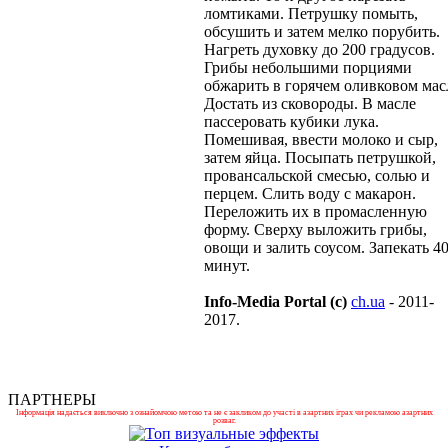
ломтиками. Петрушку помыть,
обсушить и затем мелко порубить.
Нагреть духовку до 200 градусов.
Грибы небольшими порциями
обжарить в горячем оливковом мас
Достать из сковороды. В масле
пассеровать кубики лука.
Помешивая, ввести молоко и сыр,
затем яйца. Посыпать петрушкой,
провансальской смесью, солью и
перцем. Слить воду с макарон.
Переложить их в промасленную
форму. Сверху выложить грибы,
овощи и залить соусом. Запекать 4
минут.
Info-Media Portal (c)
ch.ua
- 2011-
2017.
ПАРТНЕРЫ
Інформація надається виключно з ознайомчою метою та не є закликом до участі в азартних іграх чи рекламою азартних
розваг.