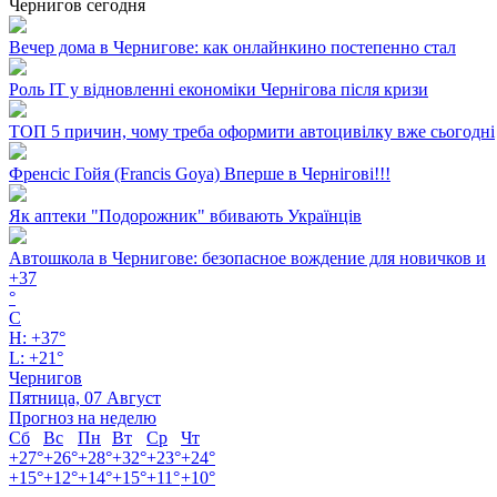
Чернигов сегодня
Вечер дома в Чернигове: как онлайнкино постепенно стал
Роль ІТ у відновленні економіки Чернігова після кризи
ТОП 5 причин, чому треба оформити автоцивілку вже сьогодні
Френсіс Гойя (Francis Goya) Вперше в Чернігові!!!
Як аптеки "Подорожник" вбивають Українців
Автошкола в Чернигове: безопасное вождение для новичков и
+
37
°
C
H:
+
37°
L:
+
21°
Чернигов
Пятница, 07 Август
Прогноз на неделю
Сб
Вс
Пн
Вт
Ср
Чт
+
27°
+
26°
+
28°
+
32°
+
23°
+
24°
+
15°
+
12°
+
14°
+
15°
+
11°
+
10°