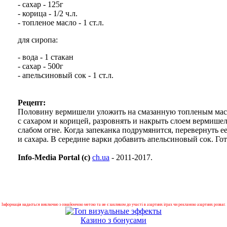
- сахар - 125г
- корица - 1/2 ч.л.
- топленое масло - 1 ст.л.
для сиропа:
- вода - 1 стакан
- сахар - 500г
- апельсиновый сок - 1 ст.л.
Рецепт:
Половину вермишели уложить на смазанную топленым мас
с сахаром и корицей, разровнять и накрыть слоем вермиш
слабом огне. Когда запеканка подрумянится, перевернуть е
и сахара. В середине варки добавить апельсиновый сок. Го
Info-Media Portal (c)
ch.ua
- 2011-2017.
Інформація надається виключно з ознайомчою метою та не є закликом до участі в азартних іграх чи рекламою азартних розваг.
Казино з бонусами