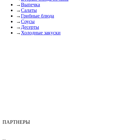
→
Выпечка
→
Салаты
→
Грибные блюда
→
Соусы
→
Десерты
→
Холодные закуски
ПАРТНЕРЫ