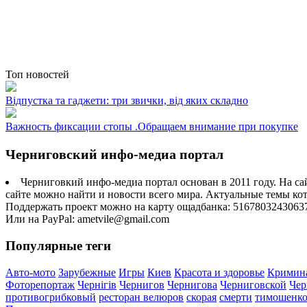
Топ новостей
Відпустка та гаджети: три звички, від яких складно
Важность фиксации стопы .Обращаем внимание при покупке
Черниговский инфо-медиа портал
Черниговкий инфо-медиа портал основан в 2011 году. На са
сайте можно найти и новости всего мира. Актуальные темы ко
Поддержать проект можно на карту ощадбанка: 5167803243063
Или на PayPal: ametvile@gmail.com
Популярные теги
Авто-мото
Зарубежные
Игры
Киев
Красота и здоровье
Кримин
Фоторепортаж
Чернігів
Чернигов
Чернигова
Черниговской
Чер
противогрибковый
ресторан велюров
скорая
смерти
тимошенк