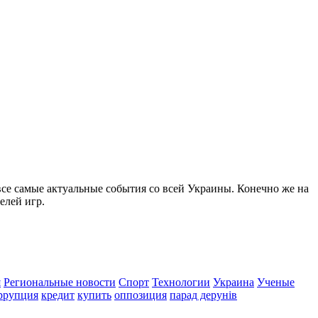
все самые актуальные события со всей Украины. Конечно же на
елей игр.
я
Региональные новости
Спорт
Технологии
Украина
Ученые
ррупция
кредит
купить
оппозиция
парад дерунів