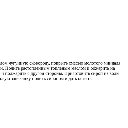
лом чугунную сковороду, покрыть смесью молотого миндаля
ели. Полить растопленным топленым маслом и обжарить на
е и поджарить с другой стороны. Приготовить сироп из воды
товую запеканку полить сиропом и дать остыть.