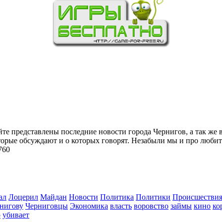
йте представлены последние новости города Чернигов, а так же 
торые обсуждают и о которых говорят. Незабыли мы и про любит
760
ал
Лоцерил
Майдан
Новости
Политика
Политики
Происшестви
нигову
Черниговцы
Экономика
власть
воровство
займы
кино
ко
о
убивает