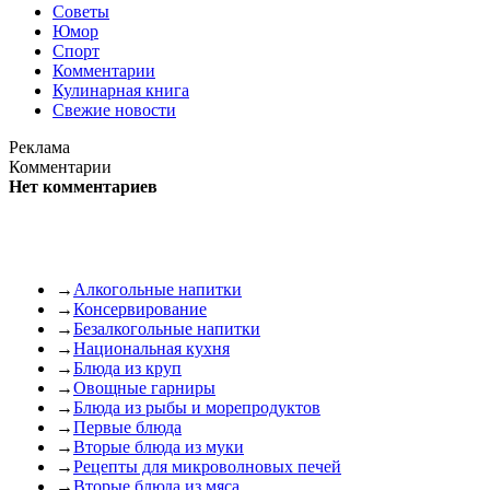
Советы
Юмор
Спорт
Комментарии
Кулинарная книга
Свежие новости
Реклама
Комментарии
Нет комментариев
→
Алкогольные напитки
→
Консервирование
→
Безалкогольные напитки
→
Национальная кухня
→
Блюда из круп
→
Овощные гарниры
→
Блюда из рыбы и морепродуктов
→
Первые блюда
→
Вторые блюда из муки
→
Рецепты для микроволновых печей
→
Вторые блюда из мяса