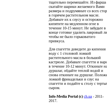
тщательно перемешайте. Из фарша
скатайте шарики желаемого Вами
размера и подрумяньте со всех сто
в горячем растительном масле.
Добавьте их к соусу и осторожно
кипятите на медленном огне в
течение 10-15 минут. Не забудьте в
конце готовке удалить лавровый ли
чтобы не было горьковатого
привкуса.
Для спагетти доведите до кипения
воду с 1 столовой ложкой
растительного масла в большой
кастрюле. Добавьте спагетти и вар
в течение 10-12 минут. Откиньте н
дуршлаг, обдайте теплой водой и
снова откиньте на дуршлаг. Полож
ложкой фрикадельки и соус на
спагетти и подайте к столу с терты
сыром.
Info-Media Portal (c)
ch.ua
- 2011-
2017.