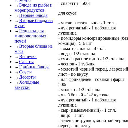
- спагетти - 500г
→
Блюда из рыбы и
морепродуктов
для соуса:
→
Первые блюда
→
Вторые блюда из
- масло растительное - 1 ст.л.
муки
- лук репчатый - 1 небольшая
→
Рецепты для
луковица
микроволновых
- помидоры консервированные (без
печей
кожицы) - 5-6 шт.
→
Вторые блюда из
- томатная паста - 4 ст.л.
мяса
- вода - 1/2 стакана
→
Выпечка
- сухое красное вино - 1/2 стакана
→
Салаты
- чеснок - 1 зубчик
→
Грибные блюда
- молотый черный перец, лавровы
→
Соусы
лист - по вкусу
→
Десерты
- для фрикаделек - говяжий фарш -
→
Холодные
500г
закуски
- молоко - 1/2 стакана
- хлеб белый - 1-2 кусочка
- лук репчатый - 1 небольшая
луковица
- сыр (измельченный) - 1 ст.л.
- яйцо - 1 шт.
- зелень петрушки, молотый черны
перец - по вкусу