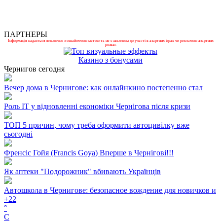
ПАРТНЕРЫ
Інформація надається виключно з ознайомчою метою та не є закликом до участі в азартних іграх чи рекламою азартних
розваг.
Казино з бонусами
Чернигов сегодня
Вечер дома в Чернигове: как онлайнкино постепенно стал
Роль ІТ у відновленні економіки Чернігова після кризи
ТОП 5 причин, чому треба оформити автоцивілку вже
сьогодні
Френсіс Гойя (Francis Goya) Вперше в Чернігові!!!
Як аптеки "Подорожник" вбивають Українців
Автошкола в Чернигове: безопасное вождение для новичков и
+
22
°
C