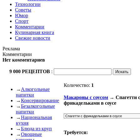
Технологии
Советы
Юмор
Спорт
Комментарии
Кулинарная книга
Свежие новости
Реклама
Комментарии
Нет комментариев
9 000 РЕЦЕПТОВ
:
Количество:
1
→
Алкогольные
напитки
Макароны с соусом
→ Спагетти 
→
Консервирование
фрикадельками в соусе
→
Безалкогольные
напитки
→
Национальная
кухня
→
Блюда из круп
Требуется:
→
Овощные
гарниры