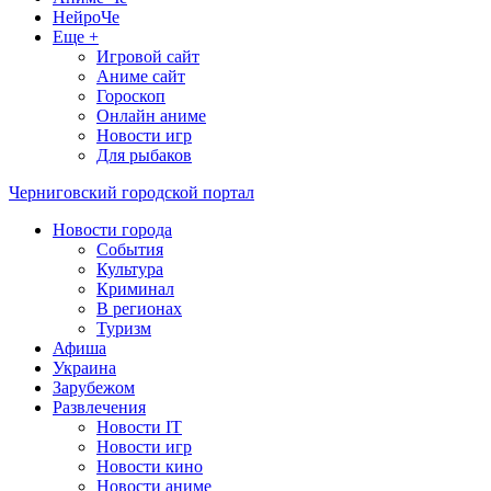
НейроЧе
Еще +
Игровой сайт
Аниме сайт
Гороскоп
Онлайн аниме
Новости игр
Для рыбаков
Черниговский городской портал
Новости города
События
Культура
Криминал
В регионах
Туризм
Афиша
Украина
Зарубежом
Развлечения
Новости IT
Новости игр
Новости кино
Новости аниме