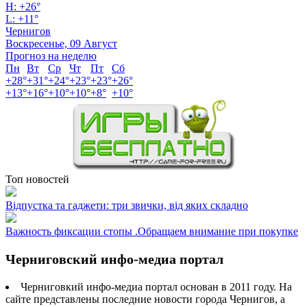
H:
+
26°
L:
+
11°
Чернигов
Воскресенье, 09 Август
Прогноз на неделю
Пн
Вт
Ср
Чт
Пт
Сб
+
28°
+
31°
+
24°
+
23°
+
23°
+
26°
+
13°
+
16°
+
10°
+
10°
+
8°
+
10°
Топ новостей
Відпустка та гаджети: три звички, від яких складно
Важность фиксации стопы .Обращаем внимание при покупке
Черниговский инфо-медиа портал
Черниговкий инфо-медиа портал основан в 2011 году. На
сайте представлены последние новости города Чернигов, а