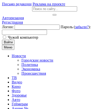
Письмо редакции
Реклама на проекте
Авторизация
Регистрация
Логин:
Пароль (
забыли?
):
Чужой компьютер
Войти
Меню
Новости
Городские новости
Политика
Экономика
Происшествия
ТВ
Видео
Кино
Фото
Здоровье
Авто
Геймерам
Аниме Че