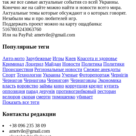
так же все самые актуальные события со всей Украины.
Конечно же на сайте можно найти и новости всего мира.
Актуальные темы которые обсуждают и о которых говорят.
Незабыли мы и про любителей игр.
Поддержать проект можно на карту ощадбанка:
5167803243063760
Или на PayPal: ametvile@gmail.com
Популярные теги
Авто-мото
Зарубежные
Игры
Киев
Красота и здоровье
Криминал
Лоцерил
Майдан
Новости
Политика
Политики
Происшествия
Региональные новости
Свежие анекдоты
Спорт
Технологии
Украина
Ученые
Фоторепортаж
Чернігів
Чернигов
Чернигова
Чернигову
Черниговцы
Экономика
власть
воровство
займы
кино
коррупция
кредит
купить
оппозиция
парад дерунів
противогрибковый
ресторан
велюров
скорая
смерти
тимошенко
убивает
Показать все теги
Контакты редакции
+38 096 235 38 09
ametvile@gmail.com