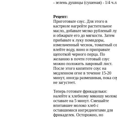
- зелень душицы (сушеная) - 1/4 ч.л
Рецепт:
Приготовьте соус. Для этого в
кастрюле нагрейте растительное
масло, добавьте мелко рубленый лу
и обжарьте его до мягкости. Затем
прибавьте к луку помидоры,
измельченный чеснок, томатный со
влейте воду, вино и приправьте
щепоткой черного перца. По
желанию в почти готовый соус
можно положить лавровый лист.
После этого кипятите соус на
медленном огне в течение 15-20
минут, иногда размешивая, пока со
не загустеет.
Теперь готовьте фрикадельки:
налейте к хлебному мякишу молок
оставьте на 5 минут. Смешайте
впитавшее молоко хлеб с
оставшимися ингредиентами для
фрикаделек. Осторожно, но