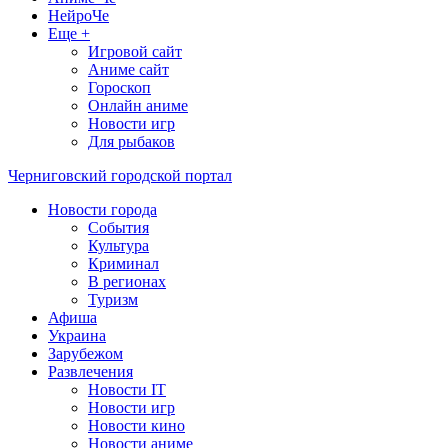
НейроЧе
Еще +
Игровой сайт
Аниме сайт
Гороскоп
Онлайн аниме
Новости игр
Для рыбаков
Черниговский городской портал
Новости города
События
Культура
Криминал
В регионах
Туризм
Афиша
Украина
Зарубежом
Развлечения
Новости IT
Новости игр
Новости кино
Новости аниме