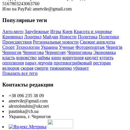
5167803243063760
Или на PayPal: ametvile@gmail.com
Популярные теги
Авто-мото
Зарубежные
Игры
Киев
Красота и здоровье
Криминал
Лоцерил
Майдан
Новости
Политика
Политики
Происшествия
Региональные новости
Свежие анекдоты
Спорт
Технологии
Украина
Ученые
Фоторепортаж
Чернігів
Чернигов
Чернигова
Чернигову
Черниговцы
Экономика
власть
воровство
займы
кино
коррупция
кредит
купить
оппозиция
парад дерунів
противогрибковый
ресторан
велюров
скорая
смерти
тимошенко
убивает
Показать все теги
Контакты редакции
+38 096 235 38 09
ametvile@gmail.com
alextolstuhin@ukr.net
pautinka@ch.ua
Украина, г. Чернигов