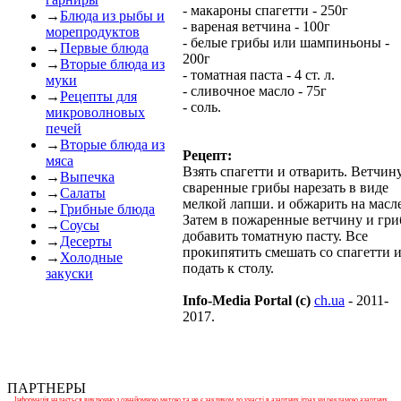
- макароны спагетти - 250г
→
Блюда из рыбы и
- вареная ветчина - 100г
морепродуктов
- белые грибы или шампиньоны -
→
Первые блюда
200г
→
Вторые блюда из
- томатная паста - 4 ст. л.
муки
- сливочное масло - 75г
→
Рецепты для
- соль.
микроволновых
печей
→
Вторые блюда из
Рецепт:
мяса
Взять спагетти и отварить. Ветчин
→
Выпечка
сваренные грибы нарезать в виде
→
Салаты
мелкой лапши. и обжарить на масле
→
Грибные блюда
Затем в пожаренные ветчину и гр
→
Соусы
добавить томатную пасту. Все
→
Десерты
прокипятить смешать со спагетти 
→
Холодные
подать к столу.
закуски
Info-Media Portal (c)
ch.ua
- 2011-
2017.
ПАРТНЕРЫ
Інформація надається виключно з ознайомчою метою та не є закликом до участі в азартних іграх чи рекламою азартних