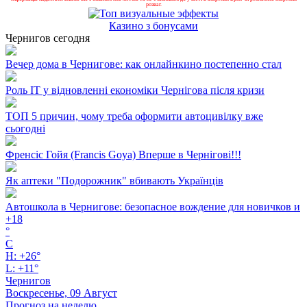
розваг.
Казино з бонусами
Чернигов сегодня
Вечер дома в Чернигове: как онлайнкино постепенно стал
Роль ІТ у відновленні економіки Чернігова після кризи
ТОП 5 причин, чому треба оформити автоцивілку вже
сьогодні
Френсіс Гойя (Francis Goya) Вперше в Чернігові!!!
Як аптеки "Подорожник" вбивають Українців
Автошкола в Чернигове: безопасное вождение для новичков и
+
18
°
C
H:
+
26°
L:
+
11°
Чернигов
Воскресенье, 09 Август
Прогноз на неделю