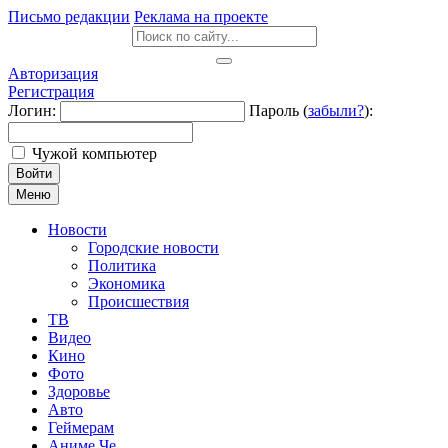
Письмо редакции
Реклама на проекте
Авторизация
Регистрация
Логин:
Пароль (
забыли?
):
Чужой компьютер
Войти
Меню
Новости
Городские новости
Политика
Экономика
Происшествия
ТВ
Видео
Кино
Фото
Здоровье
Авто
Геймерам
Аниме Че