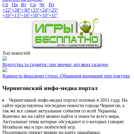
Сб
Пн
Вт
Ср
Чт
Пт
+
22°
+
28°
+
30°
+
23°
+
24°
+
25°
+
16°
+
13°
+
16°
+
10°
+
10°
+
11°
Топ новостей
Відпустка та гаджети: три звички, від яких складно
Важность фиксации стопы .Обращаем внимание при покупке
Черниговский инфо-медиа портал
Черниговкий инфо-медиа портал основан в 2011 году. На
сайте представлены последние новости города Чернигов, а
так же все самые актуальные события со всей Украины.
Конечно же на сайте можно найти и новости всего мира.
Актуальные темы которые обсуждают и о которых говорят.
Незабыли мы и про любителей игр.
Поддержать проект можно на карту ощадбанка: