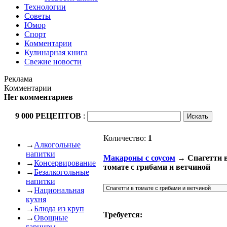
Технологии
Советы
Юмор
Спорт
Комментарии
Кулинарная книга
Свежие новости
Реклама
Комментарии
Нет комментариев
9 000 РЕЦЕПТОВ
:
Количество:
1
→
Алкогольные
напитки
Макароны с соусом
→ Спагетти 
→
Консервирование
томате с грибами и ветчиной
→
Безалкогольные
напитки
→
Национальная
кухня
→
Блюда из круп
Требуется:
→
Овощные
гарниры