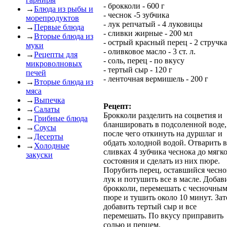
- брокколи - 600 г
→
Блюда из рыбы и
- чеснок -5 зубчика
морепродуктов
- лук репчатый - 4 луковицы
→
Первые блюда
- сливки жирные - 200 мл
→
Вторые блюда из
- острый красный перец - 2 стручка
муки
- оливковое масло - 3 ст. л.
→
Рецепты для
- соль, перец - по вкусу
микроволновых
- тертый сыр - 120 г
печей
- ленточная вермишель - 200 г
→
Вторые блюда из
мяса
→
Выпечка
Рецепт:
→
Салаты
Брокколи разделить на соцветия и
→
Грибные блюда
бланшировать в подсоленной воде,
→
Соусы
после чего откинуть на дуршлаг и
→
Десерты
обдать холодной водой. Отварить в
→
Холодные
сливках 4 зубчика чеснока до мягк
закуски
состояния и сделать из них пюре.
Порубить перец, оставшийся чесно
лук и потушить все в масле. Добав
брокколи, перемешать с чесночны
пюре и тушить около 10 минут. За
добавить тертый сыр и все
перемешать. По вкусу приправить
солью и перцем.