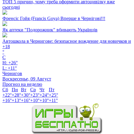
ТОП 5 причин, чому треба оформити автоцивілку вже
сьогодні
Френсіс Гойя (Francis Goya) Вперше в Чернігові!!!
Як аптеки "Подорожник" вбивають Українців
Автошкола в Чернигове: безопасное вождение для новичков и
+
18
°
C
H:
+
26°
L:
+
11°
Чернигов
Воскресенье, 09 Август
Прогноз на неделю
Сб
Пн
Вт
Ср
Чт
Пт
+
22°
+
28°
+
30°
+
23°
+
24°
+
25°
+
16°
+
13°
+
16°
+
10°
+
10°
+
11°