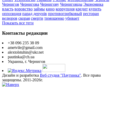
Чернигов
Чернигова
Чернигову
Черниговцы
Экономика
власть
воровство
займы
кино
коррупция
кредит
купить
оппозиция
парад дерунів
противогрибковый
ресторан
велюров
скорая
смерти
тимошенко
убивает
Показать все теги
Контакты редакции
+38 096 235 38 09
ametvile@gmail.com
alextolstuhin@ukr.net
pautinka@ch.ua
Украина, г. Чернигов
Дизайн и разработка
Веб студия "Паутинка"
. Все права
защищены. 2011-2026г.