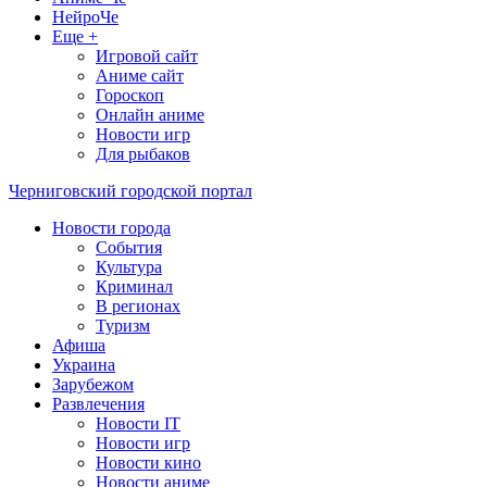
НейроЧе
Еще +
Игровой сайт
Аниме сайт
Гороскоп
Онлайн аниме
Новости игр
Для рыбаков
Черниговский городской портал
Новости города
События
Культура
Криминал
В регионах
Туризм
Афиша
Украина
Зарубежом
Развлечения
Новости IT
Новости игр
Новости кино
Новости аниме