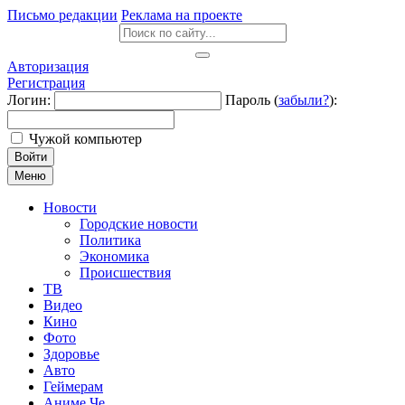
Письмо редакции
Реклама на проекте
Авторизация
Регистрация
Логин:
Пароль (
забыли?
):
Чужой компьютер
Войти
Меню
Новости
Городские новости
Политика
Экономика
Происшествия
ТВ
Видео
Кино
Фото
Здоровье
Авто
Геймерам
Аниме Че