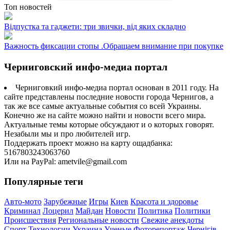
Топ новостей
Відпустка та гаджети: три звички, від яких складно
Важность фиксации стопы .Обращаем внимание при покупке
Черниговский инфо-медиа портал
Черниговкий инфо-медиа портал основан в 2011 году. На
сайте представлены последние новости города Чернигов, а
так же все самые актуальные события со всей Украины.
Конечно же на сайте можно найти и новости всего мира.
Актуальные темы которые обсуждают и о которых говорят.
Незабыли мы и про любителей игр.
Поддержать проект можно на карту ощадбанка:
5167803243063760
Или на PayPal: ametvile@gmail.com
Популярные теги
Авто-мото
Зарубежные
Игры
Киев
Красота и здоровье
Криминал
Лоцерил
Майдан
Новости
Политика
Политики
Происшествия
Региональные новости
Свежие анекдоты
Спорт
Технологии
Украина
Ученые
Фоторепортаж
Чернігів