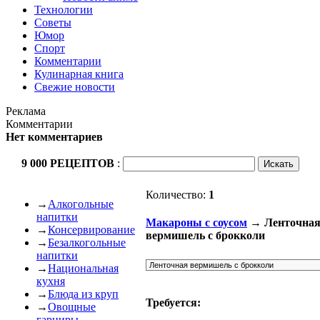
Технологии
Советы
Юмор
Спорт
Комментарии
Кулинарная книга
Свежие новости
Реклама
Комментарии
Нет комментариев
9 000 РЕЦЕПТОВ
:
Количество:
1
→
Алкогольные
напитки
Макароны с соусом
→ Ленточна
→
Консервирование
вермишель с брокколи
→
Безалкогольные
напитки
→
Национальная
кухня
→
Блюда из круп
Требуется:
→
Овощные
гарниры