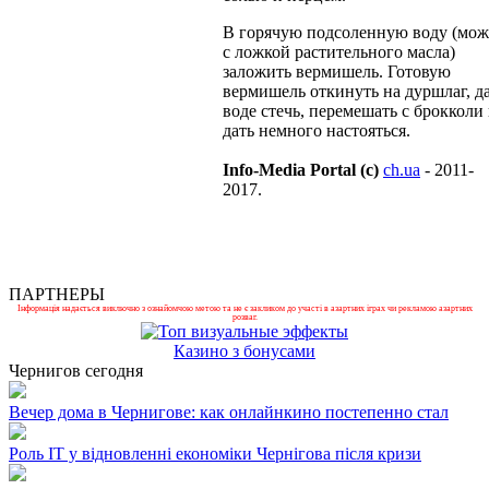
В горячую подсоленную воду (мо
с ложкой растительного масла)
заложить вермишель. Готовую
вермишель откинуть на дуршлаг, д
воде стечь, перемешать с брокколи
дать немного настояться.
Info-Media Portal (c)
ch.ua
- 2011-
2017.
ПАРТНЕРЫ
Інформація надається виключно з ознайомчою метою та не є закликом до участі в азартних іграх чи рекламою азартних
розваг.
Казино з бонусами
Чернигов сегодня
Вечер дома в Чернигове: как онлайнкино постепенно стал
Роль ІТ у відновленні економіки Чернігова після кризи