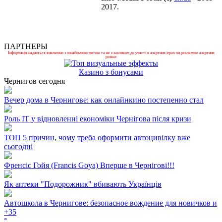
2017.
ПАРТНЕРЫ
Інформація надається виключно з ознайомчою метою та не є закликом до участі в азартних іграх чи рекламою азартних
розваг.
Казино з бонусами
Чернигов сегодня
Вечер дома в Чернигове: как онлайнкино постепенно стал
Роль ІТ у відновленні економіки Чернігова після кризи
ТОП 5 причин, чому треба оформити автоцивілку вже
сьогодні
Френсіс Гойя (Francis Goya) Вперше в Чернігові!!!
Як аптеки "Подорожник" вбивають Українців
Автошкола в Чернигове: безопасное вождение для новичков и
+
35
°