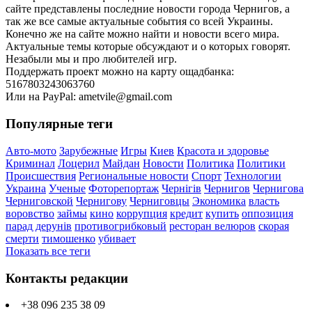
сайте представлены последние новости города Чернигов, а
так же все самые актуальные события со всей Украины.
Конечно же на сайте можно найти и новости всего мира.
Актуальные темы которые обсуждают и о которых говорят.
Незабыли мы и про любителей игр.
Поддержать проект можно на карту ощадбанка:
5167803243063760
Или на PayPal: ametvile@gmail.com
Популярные теги
Авто-мото
Зарубежные
Игры
Киев
Красота и здоровье
Криминал
Лоцерил
Майдан
Новости
Политика
Политики
Происшествия
Региональные новости
Спорт
Технологии
Украина
Ученые
Фоторепортаж
Чернігів
Чернигов
Чернигова
Черниговской
Чернигову
Черниговцы
Экономика
власть
воровство
займы
кино
коррупция
кредит
купить
оппозиция
парад дерунів
противогрибковый
ресторан велюров
скорая
смерти
тимошенко
убивает
Показать все теги
Контакты редакции
+38 096 235 38 09