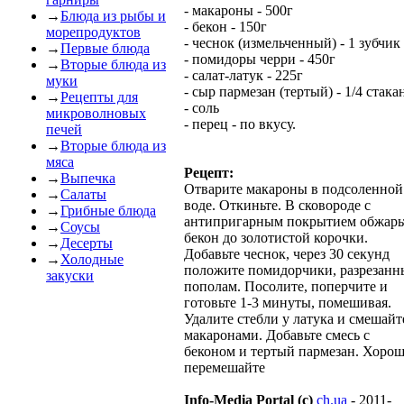
- макароны - 500г
→
Блюда из рыбы и
- бекон - 150г
морепродуктов
- чеснок (измельченный) - 1 зубчик
→
Первые блюда
- помидоры черри - 450г
→
Вторые блюда из
- салат-латук - 225г
муки
- сыр пармезан (тертый) - 1/4 стака
→
Рецепты для
- соль
микроволновых
- перец - по вкусу.
печей
→
Вторые блюда из
мяса
Рецепт:
→
Выпечка
Отварите макароны в подсоленной
→
Салаты
воде. Откиньте. В сковороде с
→
Грибные блюда
антипригарным покрытием обжарь
→
Соусы
бекон до золотистой корочки.
→
Десерты
Добавьте чеснок, через 30 секунд
→
Холодные
положите помидорчики, разрезанн
закуски
пополам. Посолите, поперчите и
готовьте 1-3 минуты, помешивая.
Удалите стебли у латука и смешайт
макаронами. Добавьте смесь с
беконом и тертый пармезан. Хоро
перемешайте
Info-Media Portal (c)
ch.ua
- 2011-