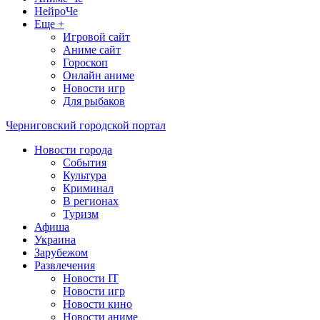
НейроЧе
Еще +
Игровой сайт
Аниме сайт
Гороскоп
Онлайн аниме
Новости игр
Для рыбаков
Черниговский городской портал
Новости города
События
Культура
Криминал
В регионах
Туризм
Афиша
Украина
Зарубежом
Развлечения
Новости IT
Новости игр
Новости кино
Новости аниме