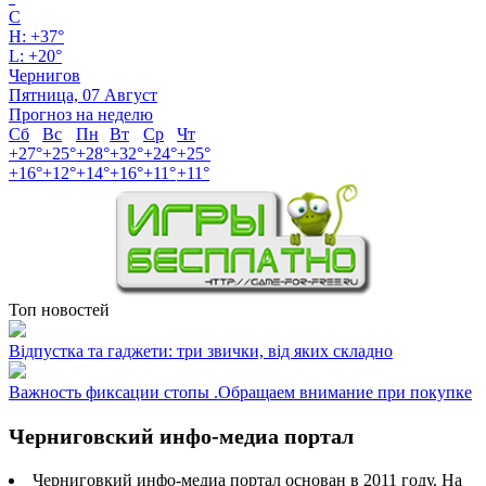
C
H:
+
37°
L:
+
20°
Чернигов
Пятница, 07 Август
Прогноз на неделю
Сб
Вс
Пн
Вт
Ср
Чт
+
27°
+
25°
+
28°
+
32°
+
24°
+
25°
+
16°
+
12°
+
14°
+
16°
+
11°
+
11°
Топ новостей
Відпустка та гаджети: три звички, від яких складно
Важность фиксации стопы .Обращаем внимание при покупке
Черниговский инфо-медиа портал
Черниговкий инфо-медиа портал основан в 2011 году. На