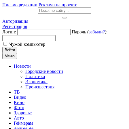
Письмо редакции
Реклама на проекте
Авторизация
Регистрация
Логин:
Пароль (
забыли?
):
Чужой компьютер
Войти
Меню
Новости
Городские новости
Политика
Экономика
Происшествия
ТВ
Видео
Кино
Фото
Здоровье
Авто
Геймерам
Аниме Че