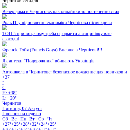
Чернигов сегодня
Вечер дома в Чернигове: как онлайнкино постепенно стал
Роль ІТ у відновленні економіки Чернігова після кризи
ТОП 5 причин, чому треба оформити автоцивілку вже
сьогодні
Френсіс Гойя (Francis Goya) Вперше в Чернігові!!!
Як аптеки "Подорожник" вбивають Українців
Автошкола в Чернигове: безопасное вождение для новичков и
+
37
°
C
H:
+
38°
L:
+
20°
Чернигов
Пятница, 07 Август
Прогноз на неделю
Сб
Вс
Пн
Вт
Ср
Чт
+
27°
+
25°
+
28°
+
32°
+
24°
+
25°
+
16°
+
12°
+
14°
+
16°
+
11°
+
11°