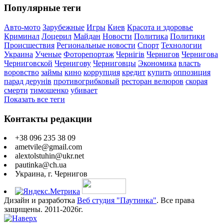
Популярные теги
Авто-мото
Зарубежные
Игры
Киев
Красота и здоровье
Криминал
Лоцерил
Майдан
Новости
Политика
Политики
Происшествия
Региональные новости
Спорт
Технологии
Украина
Ученые
Фоторепортаж
Чернігів
Чернигов
Чернигова
Черниговской
Чернигову
Черниговцы
Экономика
власть
воровство
займы
кино
коррупция
кредит
купить
оппозиция
парад дерунів
противогрибковый
ресторан велюров
скорая
смерти
тимошенко
убивает
Показать все теги
Контакты редакции
+38 096 235 38 09
ametvile@gmail.com
alextolstuhin@ukr.net
pautinka@ch.ua
Украина, г. Чернигов
Дизайн и разработка
Веб студия "Паутинка"
. Все права
защищены. 2011-2026г.