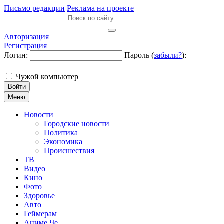
Письмо редакции
Реклама на проекте
Авторизация
Регистрация
Логин:
Пароль (
забыли?
):
Чужой компьютер
Войти
Меню
Новости
Городские новости
Политика
Экономика
Происшествия
ТВ
Видео
Кино
Фото
Здоровье
Авто
Геймерам
Аниме Че