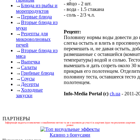
- яйцо - 2 шт.
→
Блюда из рыбы и
- вода - 1.5 стакана
морепродуктов
- соль - 2/3 ч.л.
→
Первые блюда
→
Вторые блюда из
муки
Рецепт:
→
Рецепты для
Половину нормы воды довести до 
микроволновых
слегка остыть и влить в просеянну
печей
перемешать и, не давая остыть, доб
→
Вторые блюда из
размешанные с оставшейся (комна
мяса
температуры) водой и солью. Тест
→
Выпечка
вымешать и дать созреть около 30 
→
Салаты
прикрыв его полотенцем. Отделить
→
Грибные блюда
половину теста, оставшееся тесто 
→
Соусы
полотенцем.
→
Десерты
→
Холодные
Info-Media Portal (c)
ch.ua
- 2011-2
закуски
ПАРТНЕРЫ
Інформація надається виключно з ознайомчою метою та не є закликом до участі в азартних іграх чи рекламою азартних
розваг.
Казино з бонусами