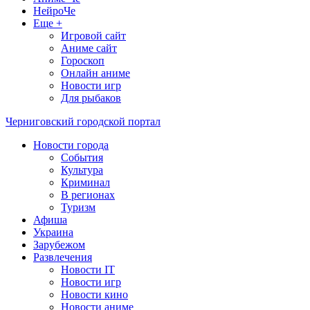
НейроЧе
Еще +
Игровой сайт
Аниме сайт
Гороскоп
Онлайн аниме
Новости игр
Для рыбаков
Черниговский городской портал
Новости города
События
Культура
Криминал
В регионах
Туризм
Афиша
Украина
Зарубежом
Развлечения
Новости IT
Новости игр
Новости кино
Новости аниме