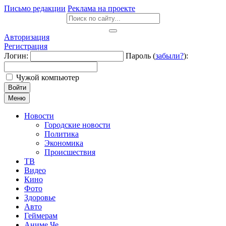
Письмо редакции
Реклама на проекте
Авторизация
Регистрация
Логин:
Пароль (
забыли?
):
Чужой компьютер
Войти
Меню
Новости
Городские новости
Политика
Экономика
Происшествия
ТВ
Видео
Кино
Фото
Здоровье
Авто
Геймерам
Аниме Че