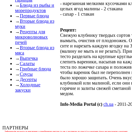
- нарезанная мелкими кусочками к
→
Блюда из рыбы и
целых ягод малины - 2 стакана
морепродуктов
- сахар - 1 стакан
→
Первые блюда
→
Вторые блюда из
муки
Рецепт:
→
Рецепты для
Свежую клубнику твердых сортов 
микроволновых
вымыть, очистив от плодоножек. О
печей
сите и нарезать каждую ягодку на 
→
Вторые блюда из
(малину не мыть и не резать!). Пр
мяса
тесто разделать на крупные круглы
→
Выпечка
слепить вареники, насыпав на каж
→
Салаты
теста по ложечке сахара и положив 
→
Грибные блюда
чтобы вареник был не переполнен 
→
Соусы
было хорошо защипать. Очень вку
→
Десерты
клубникой или малиной, если они 
→
Холодные
горячие и залиты свежей сметано
закуски
медом.
Info-Media Portal (c)
ch.ua
- 2011-2
ПАРТНЕРЫ
Інформація надається виключно з ознайомчою метою та не є закликом до участі в азартних іграх чи рекламою азартних