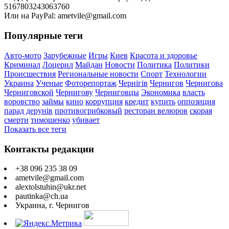
5167803243063760
Или на PayPal: ametvile@gmail.com
Популярные теги
Авто-мото
Зарубежные
Игры
Киев
Красота и здоровье
Криминал
Лоцерил
Майдан
Новости
Политика
Политики
Происшествия
Региональные новости
Спорт
Технологии
Украина
Ученые
Фоторепортаж
Чернігів
Чернигов
Чернигова
Черниговской
Чернигову
Черниговцы
Экономика
власть
воровство
займы
кино
коррупция
кредит
купить
оппозиция
парад дерунів
противогрибковый
ресторан велюров
скорая
смерти
тимошенко
убивает
Показать все теги
Контакты редакции
+38 096 235 38 09
ametvile@gmail.com
alextolstuhin@ukr.net
pautinka@ch.ua
Украина, г. Чернигов