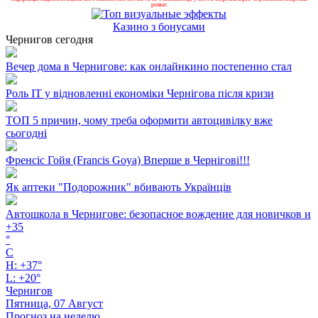
розваг.
Казино з бонусами
Чернигов сегодня
Вечер дома в Чернигове: как онлайнкино постепенно стал
Роль ІТ у відновленні економіки Чернігова після кризи
ТОП 5 причин, чому треба оформити автоцивілку вже
сьогодні
Френсіс Гойя (Francis Goya) Вперше в Чернігові!!!
Як аптеки "Подорожник" вбивають Українців
Автошкола в Чернигове: безопасное вождение для новичков и
+
35
°
C
H:
+
37°
L:
+
20°
Чернигов
Пятница, 07 Август
Прогноз на неделю