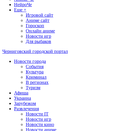
НейроЧе
Еще +
Игровой сайт
Аниме сайт
Гороскоп
Онлайн аниме
Новости игр
Для рыбаков
Черниговский городской портал
Новости города
События
Культура
Криминал
В регионах
Туризм
Афиша
Украина
Зарубежом
Развлечения
Новости IT
Новости игр
Новости кино
Новости аниме