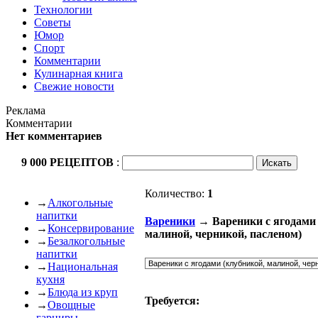
Технологии
Советы
Юмор
Спорт
Комментарии
Кулинарная книга
Свежие новости
Реклама
Комментарии
Нет комментариев
9 000 РЕЦЕПТОВ
:
Количество:
1
→
Алкогольные
напитки
Вареники
→ Вареники с ягодами 
→
Консервирование
малиной, черникой, пасленом)
→
Безалкогольные
напитки
→
Национальная
кухня
→
Блюда из круп
Требуется:
→
Овощные
гарниры