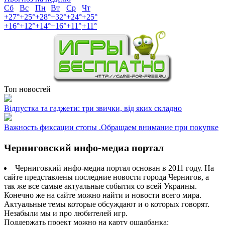
Сб
Вс
Пн
Вт
Ср
Чт
+
27°
+
25°
+
28°
+
32°
+
24°
+
25°
+
16°
+
12°
+
14°
+
16°
+
11°
+
11°
Топ новостей
Відпустка та гаджети: три звички, від яких складно
Важность фиксации стопы .Обращаем внимание при покупке
Черниговский инфо-медиа портал
Черниговкий инфо-медиа портал основан в 2011 году. На
сайте представлены последние новости города Чернигов, а
так же все самые актуальные события со всей Украины.
Конечно же на сайте можно найти и новости всего мира.
Актуальные темы которые обсуждают и о которых говорят.
Незабыли мы и про любителей игр.
Поддержать проект можно на карту ощадбанка: