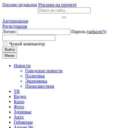
Письмо редакции
Реклама на проекте
Авторизация
Регистрация
Логин:
Пароль (
забыли?
):
Чужой компьютер
Войти
Меню
Новости
Городские новости
Политика
Экономика
Происшествия
ТВ
Видео
Кино
Фото
Здоровье
Авто
Геймерам
Аниме Че