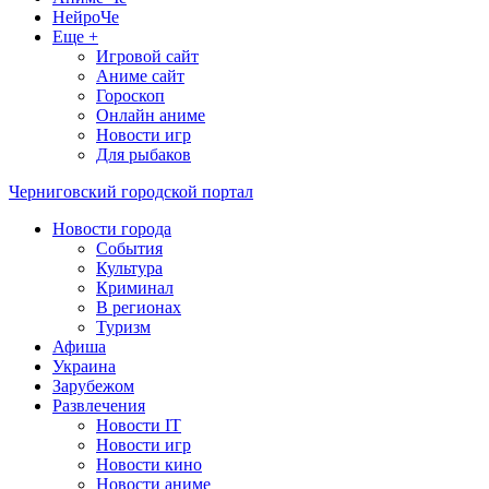
НейроЧе
Еще +
Игровой сайт
Аниме сайт
Гороскоп
Онлайн аниме
Новости игр
Для рыбаков
Черниговский городской портал
Новости города
События
Культура
Криминал
В регионах
Туризм
Афиша
Украина
Зарубежом
Развлечения
Новости IT
Новости игр
Новости кино
Новости аниме