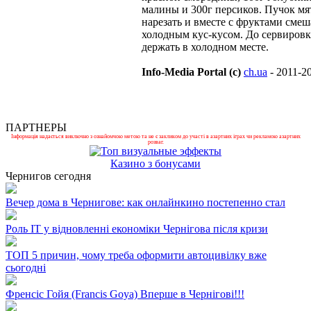
малины и 300г персиков. Пучок м
нарезать и вместе с фруктами смеш
холодным кус-кусом. До сервиров
держать в холодном месте.
Info-Media Portal (c)
ch.ua
- 2011-2
ПАРТНЕРЫ
Інформація надається виключно з ознайомчою метою та не є закликом до участі в азартних іграх чи рекламою азартних
розваг.
Казино з бонусами
Чернигов сегодня
Вечер дома в Чернигове: как онлайнкино постепенно стал
Роль ІТ у відновленні економіки Чернігова після кризи
ТОП 5 причин, чому треба оформити автоцивілку вже
сьогодні
Френсіс Гойя (Francis Goya) Вперше в Чернігові!!!