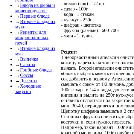
- лимон (сок) - 1/2 шт.
→
Блюда из рыбы и
- сахар - 100г
морепродуктов
- вода - 1 стакан
→
Первые блюда
- кус-кус - 250г
→
Вторые блюда из
- шафран - щепотка
муки
- фрукты (разные) - 600-700г
→
Рецепты для
- мята - 1 пучок.
микроволновых
печей
→
Вторые блюда из
Рецепт:
мяса
1 необработанный апельсин очисти
→
Выпечка
кожицу нарезать на тонкие полоски
→
Салаты
выжать. Второй апельсин очистить
→
Грибные блюда
яблоко, выбрать мякоть из пленок,
→
Соусы
сок добавить к первому. Апельсин
→
Десерты
смешать с соком от 1/2 лимона, до
→
Холодные
100г сахара и 1/4 л воды, довести д
закуски
кипения и вылить на 250г кус-куса
оставить отстояться под закрытой
мин. 30-40, периодически помешив
Щепотку шафрана замешать в 2 ст.л
Сезонных фруктов очистить, выбр
косточки и, если нужно, порезать.
Например, такой вариант: 100г ви
красной смородины, 100г голубики