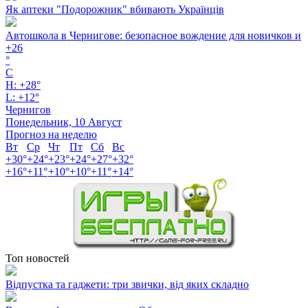
Як аптеки "Подорожник" вбивають Українців
Автошкола в Чернигове: безопасное вождение для новичков и
+
26
°
C
H:
+
28°
L:
+
12°
Чернигов
Понедельник, 10 Август
Прогноз на неделю
Вт
Ср
Чт
Пт
Сб
Вс
+
30°
+
24°
+
23°
+
24°
+
27°
+
32°
+
16°
+
11°
+
10°
+
10°
+
11°
+
14°
Топ новостей
Відпустка та гаджети: три звички, від яких складно