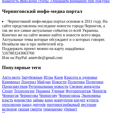
Важность фиксации стопы .Обращаем внимание при покупке
Черниговский инфо-медиа портал
Черниговкий инфо-медиа портал основан в 2011 году. На
сайте представлены последние новости города Чернигов, а
так же все самые актуальные события со всей Украины.
Конечно же на сайте можно найти и новости всего мира.
Актуальные темы которые обсуждают и о которых говорят.
Незабыли мы и про любителей игр.
Поддержать проект можно на карту ощадбанка:
5167803243063760
Или на PayPal: ametvile@gmail.com
Популярные теги
Авто-мото
Зарубежные
Игры
Киев
Красота и здоровье
Криминал
Лоцерил
Майдан
Новости
Политика
Политики
Происшествия
Региональные новости
Свежие анекдоты
Спорт
Технологии
Украина
Ученые
Фоторепортаж
Чернігів
Чернигов
Чернигова
Чернигову
Черниговцы
Экономика
власть
воровство
займы
кино
коррупция
кредит
купить
оппозиция
парад дерунів
противогрибковый
ресторан
велюров
скорая
смерти
тимошенко
убивает