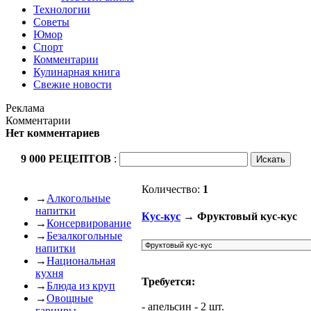
Технологии
Советы
Юмор
Спорт
Комментарии
Кулинарная книга
Свежие новости
Реклама
Комментарии
Нет комментариев
9 000 РЕЦЕПТОВ
:
Количество:
1
→
Алкогольные
напитки
Кус-кус
→ Фруктовый кус-кус
→
Консервирование
→
Безалкогольные
напитки
→
Национальная
кухня
Требуется:
→
Блюда из круп
→
Овощные
- апельсин - 2 шт.
гарниры