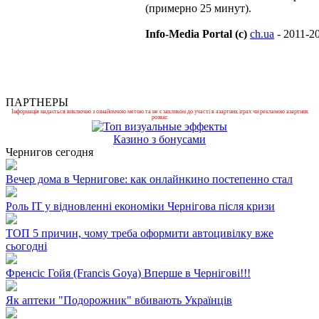
(примерно 25 минут).
Info-Media Portal (c)
ch.ua
- 2011-2
ПАРТНЕРЫ
Інформація надається виключно з ознайомчою метою та не є закликом до участі в азартних іграх чи рекламою азартних
розваг.
Казино з бонусами
Чернигов сегодня
Вечер дома в Чернигове: как онлайнкино постепенно стал
Роль ІТ у відновленні економіки Чернігова після кризи
ТОП 5 причин, чому треба оформити автоцивілку вже
сьогодні
Френсіс Гойя (Francis Goya) Вперше в Чернігові!!!
Як аптеки "Подорожник" вбивають Українців