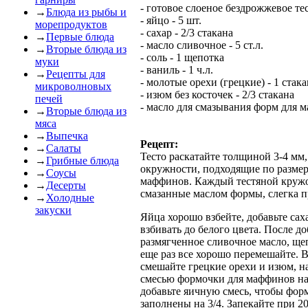
- готовое слоеное бездрожжевое тес
→
Блюда из рыбы и
- яйцо - 5 шт.
морепродуктов
- сахар - 2/3 стакана
→
Первые блюда
- масло сливочное - 5 ст.л.
→
Вторые блюда из
- соль - 1 щепотка
муки
- ваниль - 1 ч.л.
→
Рецепты для
- молотые орехи (грецкие) - 1 стак
микроволновых
- изюм без косточек - 2/3 стакана
печей
- масло для смазывания форм для 
→
Вторые блюда из
мяса
→
Выпечка
Рецепт:
→
Салаты
Тесто раскатайте толщиной 3-4 мм
→
Грибные блюда
окружности, подходящие по размер
→
Соусы
маффинов. Каждый тестяной кружо
→
Десерты
смазанные маслом формы, слегка 
→
Холодные
закуски
Яйца хорошо взбейте, добавьте сах
взбивать до белого цвета. После до
размягченное сливочное масло, щеп
еще раз все хорошо перемешайте. 
смешайте грецкие орехи и изюм, н
смесью формочки для маффинов на
добавьте яичную смесь, чтобы фо
заполнены на 3/4. Запекайте при 2