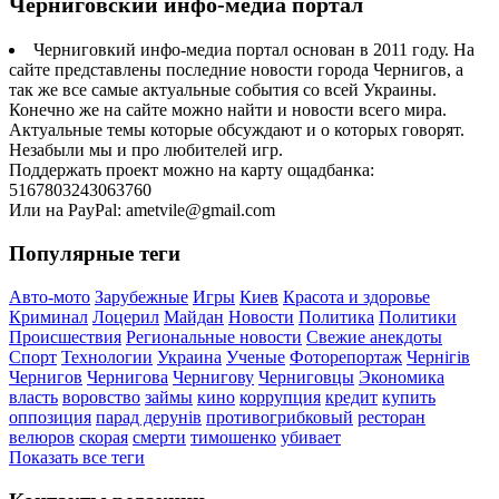
Черниговский инфо-медиа портал
Черниговкий инфо-медиа портал основан в 2011 году. На
сайте представлены последние новости города Чернигов, а
так же все самые актуальные события со всей Украины.
Конечно же на сайте можно найти и новости всего мира.
Актуальные темы которые обсуждают и о которых говорят.
Незабыли мы и про любителей игр.
Поддержать проект можно на карту ощадбанка:
5167803243063760
Или на PayPal: ametvile@gmail.com
Популярные теги
Авто-мото
Зарубежные
Игры
Киев
Красота и здоровье
Криминал
Лоцерил
Майдан
Новости
Политика
Политики
Происшествия
Региональные новости
Свежие анекдоты
Спорт
Технологии
Украина
Ученые
Фоторепортаж
Чернігів
Чернигов
Чернигова
Чернигову
Черниговцы
Экономика
власть
воровство
займы
кино
коррупция
кредит
купить
оппозиция
парад дерунів
противогрибковый
ресторан
велюров
скорая
смерти
тимошенко
убивает
Показать все теги