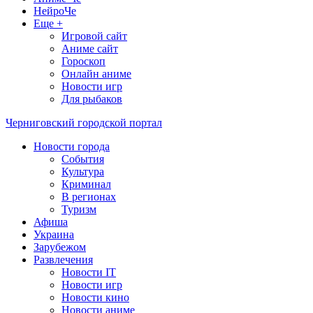
НейроЧе
Еще +
Игровой сайт
Аниме сайт
Гороскоп
Онлайн аниме
Новости игр
Для рыбаков
Черниговский городской портал
Новости города
События
Культура
Криминал
В регионах
Туризм
Афиша
Украина
Зарубежом
Развлечения
Новости IT
Новости игр
Новости кино
Новости аниме