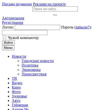
Письмо редакции
Реклама на проекте
Авторизация
Регистрация
Логин:
Пароль (
забыли?
):
Чужой компьютер
Войти
Меню
Новости
Городские новости
Политика
Экономика
Происшествия
ТВ
Видео
Кино
Фото
Здоровье
Авто
Геймерам
Аниме Че