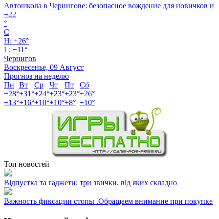
Автошкола в Чернигове: безопасное вождение для новичков и
+
22
°
C
H:
+
26°
L:
+
11°
Чернигов
Воскресенье, 09 Август
Прогноз на неделю
Пн
Вт
Ср
Чт
Пт
Сб
+
28°
+
31°
+
24°
+
23°
+
23°
+
26°
+
13°
+
16°
+
10°
+
10°
+
8°
+
10°
Топ новостей
Відпустка та гаджети: три звички, від яких складно
Важность фиксации стопы .Обращаем внимание при покупке