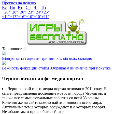
Прогноз на неделю
Вс
Пн
Вт
Ср
Чт
Пт
+
26°
+
28°
+
30°
+
23°
+
24°
+
25°
+
11°
+
13°
+
16°
+
10°
+
10°
+
11°
Топ новостей
Відпустка та гаджети: три звички, від яких складно
Важность фиксации стопы .Обращаем внимание при покупке
Черниговский инфо-медиа портал
Черниговкий инфо-медиа портал основан в 2011 году. На
сайте представлены последние новости города Чернигов, а
так же все самые актуальные события со всей Украины.
Конечно же на сайте можно найти и новости всего мира.
Актуальные темы которые обсуждают и о которых говорят.
Незабыли мы и про любителей игр.