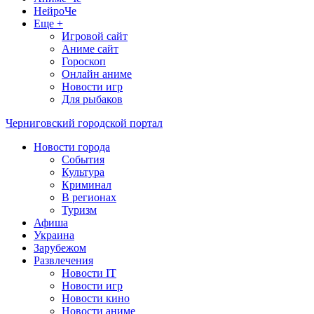
НейроЧе
Еще +
Игровой сайт
Аниме сайт
Гороскоп
Онлайн аниме
Новости игр
Для рыбаков
Черниговский городской портал
Новости города
События
Культура
Криминал
В регионах
Туризм
Афиша
Украина
Зарубежом
Развлечения
Новости IT
Новости игр
Новости кино
Новости аниме