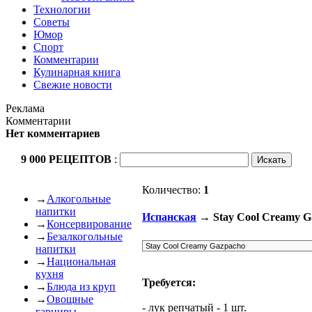
Технологии
Советы
Юмор
Спорт
Комментарии
Кулинарная книга
Свежие новости
Реклама
Комментарии
Нет комментариев
9 000 РЕЦЕПТОВ
:
Количество:
1
→
Алкогольные
напитки
Испанская
→ Stay Cool Creamy G
→
Консервирование
→
Безалкогольные
напитки
→
Национальная
кухня
Требуется:
→
Блюда из круп
→
Овощные
- лук репчатый - 1 шт.
гарниры