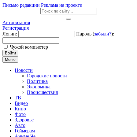
Письмо редакции
Реклама на проекте
Авторизация
Регистрация
Логин:
Пароль (
забыли?
):
Чужой компьютер
Войти
Меню
Новости
Городские новости
Политика
Экономика
Происшествия
ТВ
Видео
Кино
Фото
Здоровье
Авто
Геймерам
Аниме Че