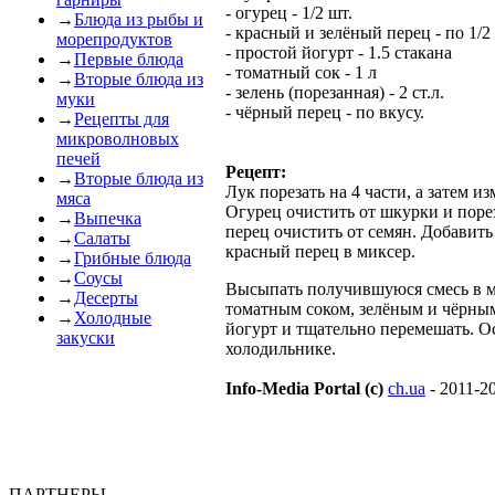
- огурец - 1/2 шт.
→
Блюда из рыбы и
- красный и зелёный перец - по 1/2
морепродуктов
- простой йогурт - 1.5 стакана
→
Первые блюда
- томатный сок - 1 л
→
Вторые блюда из
- зелень (порезанная) - 2 ст.л.
муки
- чёрный перец - по вкусу.
→
Рецепты для
микроволновых
печей
Рецепт:
→
Вторые блюда из
Лук порезать на 4 части, а затем и
мяса
Огурец очистить от шкурки и порез
→
Выпечка
перец очистить от семян. Добавить
→
Салаты
красный перец в миксер.
→
Грибные блюда
→
Соусы
Высыпать получившуюся смесь в м
→
Десерты
томатным соком, зелёным и чёрны
→
Холодные
йогурт и тщательно перемешать. О
закуски
холодильнике.
Info-Media Portal (c)
ch.ua
- 2011-2
ПАРТНЕРЫ