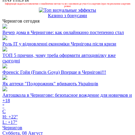
Інформація надається виключно з ознайомчою метою та не є закликом до участі в азартних іграх чи рекламою азартних
розваг.
Казино з бонусами
Чернигов сегодня
Вечер дома в Чернигове: как онлайнкино постепенно стал
Роль ІТ у відновленні економіки Чернігова після кризи
ТОП 5 причин, чому треба оформити автоцивілку вже
сьогодні
Френсіс Гойя (Francis Goya) Вперше в Чернігові!!!
Як аптеки "Подорожник" вбивають Українців
Автошкола в Чернигове: безопасное вождение для новичков и
+
18
°
C
H:
+
22°
L:
+
17°
Чернигов
Суббота, 08 Август