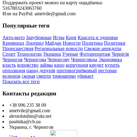
Поддержать проект можно на карту ощадбанка:
5167803243063760
Или на PayPal: ametvile@gmail.com
Популярные теги
Авто-мото
Зарубежные
Игры
Киев
Красота и здоровье
Криминал
Лоцерил
Майдан
Новости
Политика
Политики
Происшествия
Региональные новости
Свежие анекдоты
Спорт
Технологии
Украина
Ученые
Фоторепортаж
Чернігів
Чернигов
Чернигова
Чернигову
Черниговцы
Экономика
власть
воровство
займы
кино
коррупция
кредит
купить
оппозиция
парад дерунів
противогрибковый
ресторан
велюров
скорая
смерти
тимошенко
убивает
Показать все теги
Контакты редакции
+38 096 235 38 09
ametvile@gmail.com
alextolstuhin@ukr.net
pautinka@ch.ua
Украина, г. Чернигов