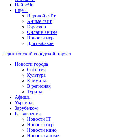
НейроЧе
Еще +
Игровой сайт
Аниме сайт
Гороскоп
Онлайн аниме
Новости игр
Для рыбаков
Черниговский городской портал
Новости города
События
Культура
Криминал
В регионах
Туризм
Афиша
Украина
Зарубежом
Развлечения
Новости IT
Новости игр
Новости кино
Новости аниме