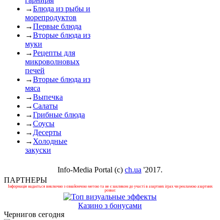
→
Блюда из рыбы и
морепродуктов
→
Первые блюда
→
Вторые блюда из
муки
→
Рецепты для
микроволновых
печей
→
Вторые блюда из
мяса
→
Выпечка
→
Салаты
→
Грибные блюда
→
Соусы
→
Десерты
→
Холодные
закуски
Info-Media Portal (c)
ch.ua
'2017.
ПАРТНЕРЫ
Інформація надається виключно з ознайомчою метою та не є закликом до участі в азартних іграх чи рекламою азартних
розваг.
Казино з бонусами
Чернигов сегодня