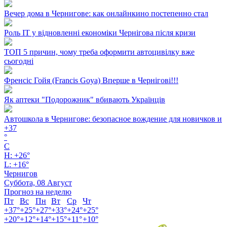
Вечер дома в Чернигове: как онлайнкино постепенно стал
Роль ІТ у відновленні економіки Чернігова після кризи
ТОП 5 причин, чому треба оформити автоцивілку вже
сьогодні
Френсіс Гойя (Francis Goya) Вперше в Чернігові!!!
Як аптеки "Подорожник" вбивають Українців
Автошкола в Чернигове: безопасное вождение для новичков и
+
37
°
C
H:
+
26°
L:
+
16°
Чернигов
Суббота, 08 Август
Прогноз на неделю
Пт
Вс
Пн
Вт
Ср
Чт
+
37°
+
25°
+
27°
+
33°
+
24°
+
25°
+
20°
+
12°
+
14°
+
15°
+
11°
+
10°