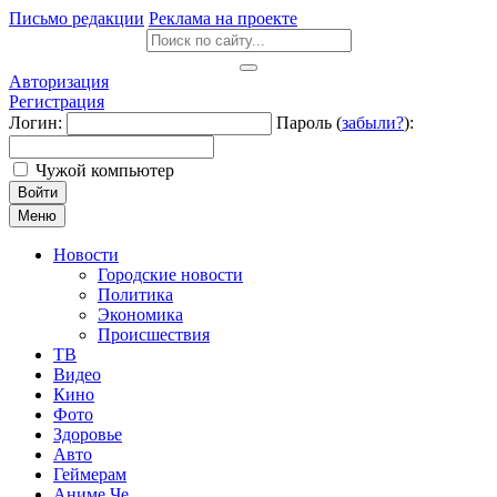
Письмо редакции
Реклама на проекте
Авторизация
Регистрация
Логин:
Пароль (
забыли?
):
Чужой компьютер
Войти
Меню
Новости
Городские новости
Политика
Экономика
Происшествия
ТВ
Видео
Кино
Фото
Здоровье
Авто
Геймерам
Аниме Че