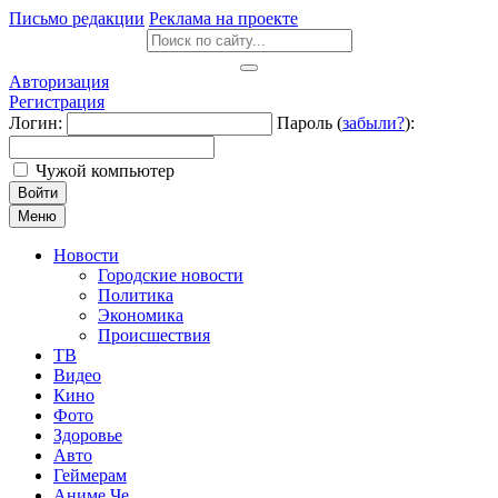
Письмо редакции
Реклама на проекте
Авторизация
Регистрация
Логин:
Пароль (
забыли?
):
Чужой компьютер
Войти
Меню
Новости
Городские новости
Политика
Экономика
Происшествия
ТВ
Видео
Кино
Фото
Здоровье
Авто
Геймерам
Аниме Че