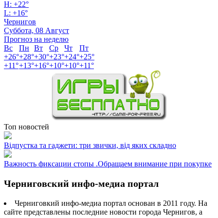
H:
+
22°
L:
+
16°
Чернигов
Суббота, 08 Август
Прогноз на неделю
Вс
Пн
Вт
Ср
Чт
Пт
+
26°
+
28°
+
30°
+
23°
+
24°
+
25°
+
11°
+
13°
+
16°
+
10°
+
10°
+
11°
Топ новостей
Відпустка та гаджети: три звички, від яких складно
Важность фиксации стопы .Обращаем внимание при покупке
Черниговский инфо-медиа портал
Черниговкий инфо-медиа портал основан в 2011 году. На
сайте представлены последние новости города Чернигов, а