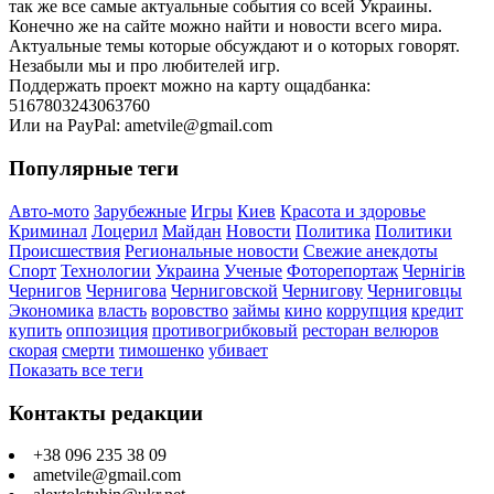
так же все самые актуальные события со всей Украины.
Конечно же на сайте можно найти и новости всего мира.
Актуальные темы которые обсуждают и о которых говорят.
Незабыли мы и про любителей игр.
Поддержать проект можно на карту ощадбанка:
5167803243063760
Или на PayPal: ametvile@gmail.com
Популярные теги
Авто-мото
Зарубежные
Игры
Киев
Красота и здоровье
Криминал
Лоцерил
Майдан
Новости
Политика
Политики
Происшествия
Региональные новости
Свежие анекдоты
Спорт
Технологии
Украина
Ученые
Фоторепортаж
Чернігів
Чернигов
Чернигова
Черниговской
Чернигову
Черниговцы
Экономика
власть
воровство
займы
кино
коррупция
кредит
купить
оппозиция
противогрибковый
ресторан велюров
скорая
смерти
тимошенко
убивает
Показать все теги
Контакты редакции
+38 096 235 38 09
ametvile@gmail.com