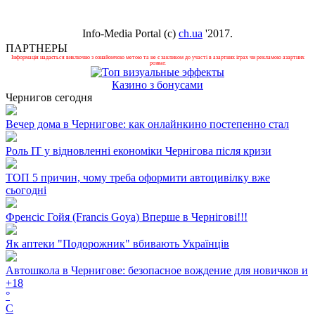
Info-Media Portal (c)
ch.ua
'2017.
ПАРТНЕРЫ
Інформація надається виключно з ознайомчою метою та не є закликом до участі в азартних іграх чи рекламою азартних
розваг.
Казино з бонусами
Чернигов сегодня
Вечер дома в Чернигове: как онлайнкино постепенно стал
Роль ІТ у відновленні економіки Чернігова після кризи
ТОП 5 причин, чому треба оформити автоцивілку вже
сьогодні
Френсіс Гойя (Francis Goya) Вперше в Чернігові!!!
Як аптеки "Подорожник" вбивають Українців
Автошкола в Чернигове: безопасное вождение для новичков и
+
18
°
C