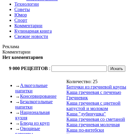
Технологии
Советы
Юмор
Спорт
Комментарии
Кулинарная книга
Свежие новости
Реклама
Комментарии
Нет комментариев
9 000 РЕЦЕПТОВ
:
Количество: 25
→
Алкогольные
Биточки из гречневой крупы
напитки
Каша гречневая с печенью
→
Консервирование
Гречневик
→
Безалкогольные
Каша гречневая с цветной
напитки
капустой и молоком
→
Национальная
Каша "дубинушка"
кухня
Каша гречневая со сметаной
→
Блюда из круп
Каша гречневая молочная
→
Овощные
Каша по-витебски
гарниры