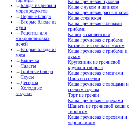
Каша гречневая пуховая
→
Блюда из рыбы и
Каша с луком и шпиком
морепродуктов
Каша гречневая рассыпчатая
→
Первые блюда
Каша селянская
→
Вторые блюда из
Каша гречневая с белыми
муки
грибами
→
Рецепты для
Кашица смоленская
микроволновых
Каша гречневая с грибами
печей
Котлеты из гречки с мясом
→
Вторые блюда из
Каша гречневая с грибами и
мяса
луком
→
Выпечка
Крупенник из гречневой
→
Салаты
крупы и творога
→
Грибные блюда
Каша гречневая с мозгами
→
Соусы
Плов из гречки
→
Десерты
Каша гречневая с овощами и
→
Холодные
соевым соусом
закуски
Торт из гречки
Каша гречневая с орехами
Шаньги из гречневой каши с
творогом
Каша гречневая с орехами и
черносливом