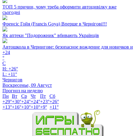
ТОП 5 причин, чому треба оформити автоцивілку вже
сьогодні
Френсіс Гойя (Francis Goya) Вперше в Чернігові!!!
Як аптеки "Подорожник" вбивають Українців
Автошкола в Чернигове: безопасное вождение для новичков и
+
24
°
C
H:
+
26°
L:
+
11°
Чернигов
Воскресенье, 09 Август
Прогноз на неделю
Пн
Вт
Ср
Чт
Пт
Сб
+
29°
+
30°
+
24°
+
24°
+
23°
+
26°
+
13°
+
16°
+
10°
+
10°
+
9°
+
11°