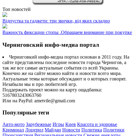
Топ новостей
Відпустка та гаджети: три звички, від яких складно
Важность фиксации стопы .Обращаем внимание при покупке
Черниговский инфо-медиа портал
Черниговкий инфо-медиа портал основан в 2011 году. На
сайте представлены последние новости города Чернигов, а
так же все самые актуальные события со всей Украины.
Конечно же на сайте можно найти и новости всего мира.
Актуальные темы которые обсуждают и о которых говорят.
Незабыли мы и про любителей игр.
Поддержать проект можно на карту ощадбанка:
5167803243063760
Или на PayPal: ametvile@gmail.com
Популярные теги
Авто-мото
Зарубежные
Игры
Киев
Красота и здоровье
Криминал
Лоцерил
Майдан
Новости
Политика
Политики
Происшествия
Региональные новости
Свежие анекдоты