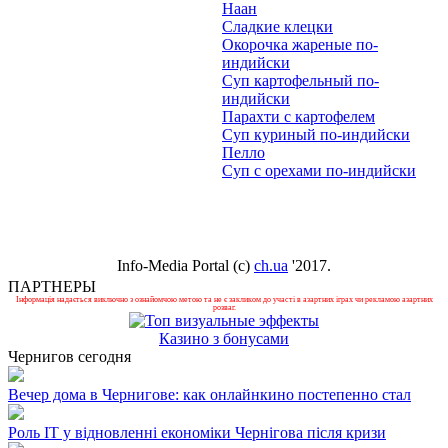
Наан
Сладкие клецки
Окорочка жареные по-
индийски
Суп картофельный по-
индийски
Парахти с картофелем
Суп куриный по-индийски
Пелло
Суп с орехами по-индийски
Info-Media Portal (c)
ch.ua
'2017.
ПАРТНЕРЫ
Інформація надається виключно з ознайомчою метою та не є закликом до участі в азартних іграх чи рекламою азартних
розваг.
Казино з бонусами
Чернигов сегодня
Вечер дома в Чернигове: как онлайнкино постепенно стал
Роль ІТ у відновленні економіки Чернігова після кризи