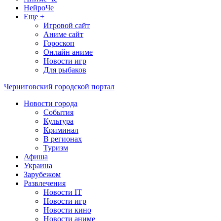
НейроЧе
Еще +
Игровой сайт
Аниме сайт
Гороскоп
Онлайн аниме
Новости игр
Для рыбаков
Черниговский городской портал
Новости города
События
Культура
Криминал
В регионах
Туризм
Афиша
Украина
Зарубежом
Развлечения
Новости IT
Новости игр
Новости кино
Новости аниме