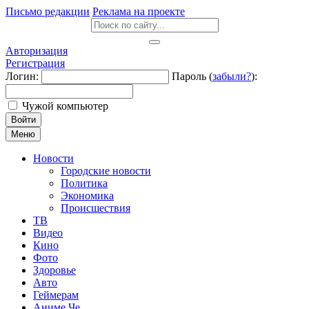
Письмо редакции
Реклама на проекте
Авторизация
Регистрация
Логин:
Пароль (
забыли?
):
Чужой компьютер
Войти
Меню
Новости
Городские новости
Политика
Экономика
Происшествия
ТВ
Видео
Кино
Фото
Здоровье
Авто
Геймерам
Аниме Че