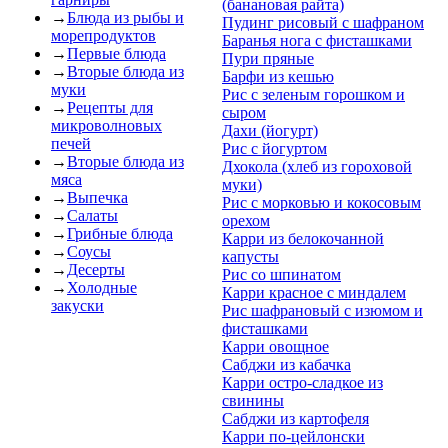
(банановая райта)
→
Блюда из рыбы и
Пудинг рисовый с шафраном
морепродуктов
Баранья нога с фисташками
→
Первые блюда
Пури пряные
→
Вторые блюда из
Барфи из кешью
муки
Рис с зеленым горошком и
→
Рецепты для
сыром
микроволновых
Дахи (йогурт)
печей
Рис с йогуртом
→
Вторые блюда из
Дхокола (хлеб из гороховой
мяса
муки)
→
Выпечка
Рис с морковью и кокосовым
→
Салаты
орехом
→
Грибные блюда
Карри из белокочанной
→
Соусы
капусты
→
Десерты
Рис со шпинатом
→
Холодные
Карри красное с миндалем
закуски
Рис шафрановый с изюмом и
фисташками
Карри овощное
Сабджи из кабачка
Карри остро-сладкое из
свинины
Сабджи из картофеля
Карри по-цейлонски