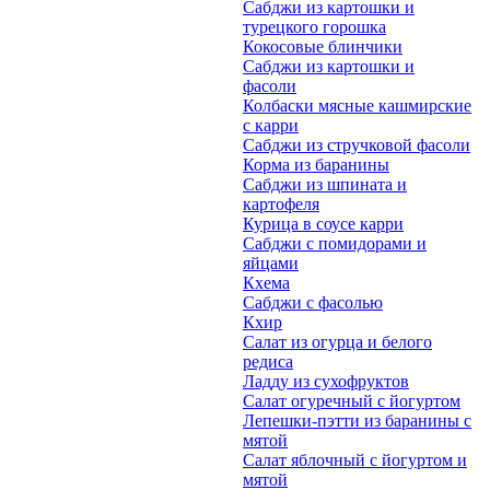
Сабджи из картошки и
турецкого горошка
Кокосовые блинчики
Сабджи из картошки и
фасоли
Колбаски мясные кашмирские
с карри
Сабджи из стручковой фасоли
Корма из баранины
Сабджи из шпината и
картофеля
Курица в соусе карри
Сабджи с помидорами и
яйцами
Кхема
Сабджи с фасолью
Кхир
Салат из огурца и белого
редиса
Ладду из сухофруктов
Салат огуречный с йогуртом
Лепешки-пэтти из баранины с
мятой
Салат яблочный с йогуртом и
мятой