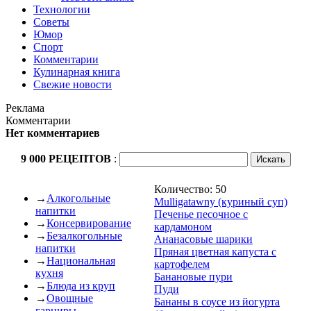
Технологии
Советы
Юмор
Спорт
Комментарии
Кулинарная книга
Свежие новости
Реклама
Комментарии
Нет комментариев
9 000 РЕЦЕПТОВ
:
Количество: 50
→
Алкогольные
Mulligatawny (куриный суп)
напитки
Печенье песочное с
→
Консервирование
кардамоном
→
Безалкогольные
Ананасовые шарики
напитки
Пряная цветная капуста с
→
Национальная
картофелем
кухня
Банановые пури
→
Блюда из круп
Пуди
→
Овощные
Бананы в соусе из йогурта
гарниры