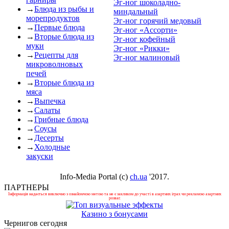
Эг-ног шоколадно-
→
Блюда из рыбы и
миндальный
морепродуктов
Эг-ног горячий медовый
→
Первые блюда
Эг-ног «Ассорти»
→
Вторые блюда из
Эг-ног кофейный
муки
Эг-ног «Рикки»
→
Рецепты для
Эг-ног малиновый
микроволновых
печей
→
Вторые блюда из
мяса
→
Выпечка
→
Салаты
→
Грибные блюда
→
Соусы
→
Десерты
→
Холодные
закуски
Info-Media Portal (c)
ch.ua
'2017.
ПАРТНЕРЫ
Інформація надається виключно з ознайомчою метою та не є закликом до участі в азартних іграх чи рекламою азартних
розваг.
Казино з бонусами
Чернигов сегодня