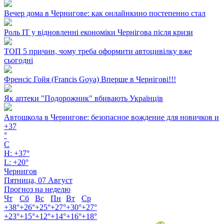
Вечер дома в Чернигове: как онлайнкино постепенно стал
Роль ІТ у відновленні економіки Чернігова після кризи
ТОП 5 причин, чому треба оформити автоцивілку вже
сьогодні
Френсіс Гойя (Francis Goya) Вперше в Чернігові!!!
Як аптеки "Подорожник" вбивають Українців
Автошкола в Чернигове: безопасное вождение для новичков и
+
37
°
C
H:
+
37°
L:
+
20°
Чернигов
Пятница, 07 Август
Прогноз на неделю
Чт
Сб
Вс
Пн
Вт
Ср
+
38°
+
26°
+
25°
+
27°
+
30°
+
27°
+
23°
+
15°
+
12°
+
14°
+
16°
+
18°