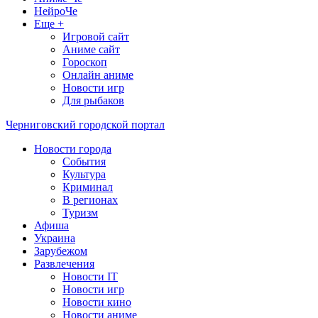
НейроЧе
Еще +
Игровой сайт
Аниме сайт
Гороскоп
Онлайн аниме
Новости игр
Для рыбаков
Черниговский городской портал
Новости города
События
Культура
Криминал
В регионах
Туризм
Афиша
Украина
Зарубежом
Развлечения
Новости IT
Новости игр
Новости кино
Новости аниме