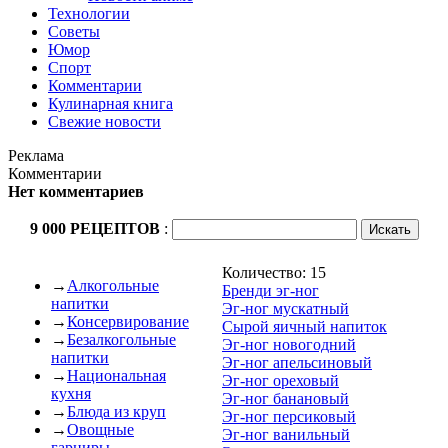
Технологии
Советы
Юмор
Спорт
Комментарии
Кулинарная книга
Свежие новости
Реклама
Комментарии
Нет комментариев
9 000 РЕЦЕПТОВ
:
Количество: 15
→
Алкогольные
Бренди эг-ног
напитки
Эг-ног мускатный
→
Консервирование
Сырой яичный напиток
→
Безалкогольные
Эг-ног новогодний
напитки
Эг-ног апельсиновый
→
Национальная
Эг-ног ореховый
кухня
Эг-ног банановый
→
Блюда из круп
Эг-ног персиковый
→
Овощные
Эг-ног ванильный
гарниры