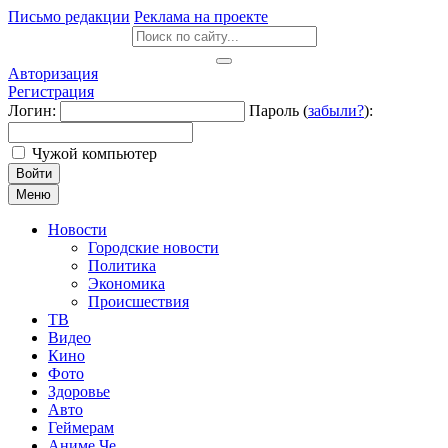
Письмо редакции
Реклама на проекте
Авторизация
Регистрация
Логин:
Пароль (
забыли?
):
Чужой компьютер
Войти
Меню
Новости
Городские новости
Политика
Экономика
Происшествия
ТВ
Видео
Кино
Фото
Здоровье
Авто
Геймерам
Аниме Че