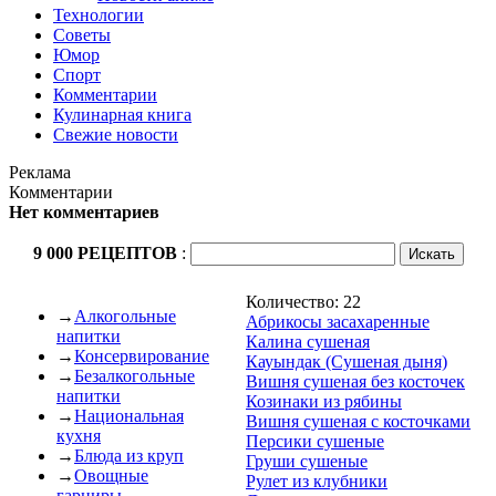
Технологии
Советы
Юмор
Спорт
Комментарии
Кулинарная книга
Свежие новости
Реклама
Комментарии
Нет комментариев
9 000 РЕЦЕПТОВ
:
Количество: 22
→
Алкогольные
Абрикосы засахаренные
напитки
Калина сушеная
→
Консервирование
Кауындак (Сушеная дыня)
→
Безалкогольные
Вишня сушеная без косточек
напитки
Козинаки из рябины
→
Национальная
Вишня сушеная с косточками
кухня
Персики сушеные
→
Блюда из круп
Груши сушеные
→
Овощные
Рулет из клубники
гарниры