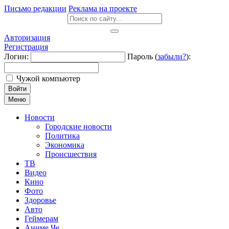
Письмо редакции
Реклама на проекте
Авторизация
Регистрация
Логин:
Пароль (
забыли?
):
Чужой компьютер
Войти
Меню
Новости
Городские новости
Политика
Экономика
Происшествия
ТВ
Видео
Кино
Фото
Здоровье
Авто
Геймерам
Аниме Че