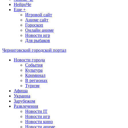
НейроЧе
Еще +
Игровой сайт
Аниме сайт
Гороскоп
Онлайн аниме
Новости игр
Для рыбаков
Черниговский городской портал
Новости города
События
Культура
Криминал
В регионах
Туризм
Афиша
Украина
Зарубежом
Развлечения
Новости IT
Новости игр
Новости кино
Новости аниме