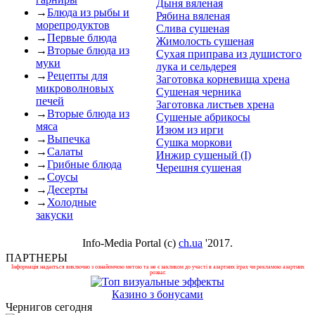
Дыня вяленая
→
Блюда из рыбы и
Рябина вяленая
морепродуктов
Слива сушеная
→
Первые блюда
Жимолость сушеная
→
Вторые блюда из
Сухая приправа из душистого
муки
лука и сельдерея
→
Рецепты для
Заготовка корневища хрена
микроволновых
Сушеная черника
печей
Заготовка листьев хрена
→
Вторые блюда из
Сушеные абрикосы
мяса
Изюм из ирги
→
Выпечка
Сушка моркови
→
Салаты
Инжир сушеный (I)
→
Грибные блюда
Черешня сушеная
→
Соусы
→
Десерты
→
Холодные
закуски
Info-Media Portal (c)
ch.ua
'2017.
ПАРТНЕРЫ
Інформація надається виключно з ознайомчою метою та не є закликом до участі в азартних іграх чи рекламою азартних
розваг.
Казино з бонусами
Чернигов сегодня