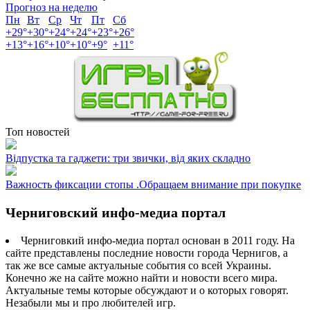
Прогноз на неделю
Пн
Вт
Ср
Чт
Пт
Сб
+
29°
+
30°
+
24°
+
24°
+
23°
+
26°
+
13°
+
16°
+
10°
+
10°
+
9°
+
11°
Топ новостей
Відпустка та гаджети: три звички, від яких складно
Важность фиксации стопы .Обращаем внимание при покупке
Черниговский инфо-медиа портал
Черниговкий инфо-медиа портал основан в 2011 году. На
сайте представлены последние новости города Чернигов, а
так же все самые актуальные события со всей Украины.
Конечно же на сайте можно найти и новости всего мира.
Актуальные темы которые обсуждают и о которых говорят.
Незабыли мы и про любителей игр.