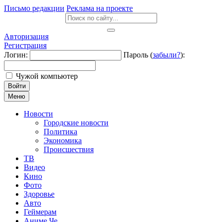
Письмо редакции
Реклама на проекте
Авторизация
Регистрация
Логин:
Пароль (
забыли?
):
Чужой компьютер
Войти
Меню
Новости
Городские новости
Политика
Экономика
Происшествия
ТВ
Видео
Кино
Фото
Здоровье
Авто
Геймерам
Аниме Че