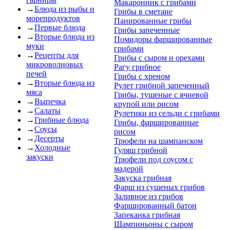
Макаронник с грибами
→
Блюда из рыбы и
Грибы в сметане
морепродуктов
Панированные грибы
→
Первые блюда
Грибы запеченные
→
Вторые блюда из
Помидоры фаршированные
муки
грибами
→
Рецепты для
Грибы с сыром и орехами
микроволновых
Рагу грибное
печей
Грибы с хреном
→
Вторые блюда из
Рулет грибной запеченный
мяса
Грибы, тушеные с ячневой
→
Выпечка
крупой или рисом
→
Салаты
Рулетики из сельди с грибами
→
Грибные блюда
Грибы, фаршированные
→
Соусы
рисом
→
Десерты
Трюфели на шампанском
→
Холодные
Гуляш грибной
закуски
Трюфели под соусом с
мадерой
Закуска грибная
Фарш из сушеных грибов
Заливное из грибов
Фаршированный батон
Запеканка грибная
Шампиньоны с сыром