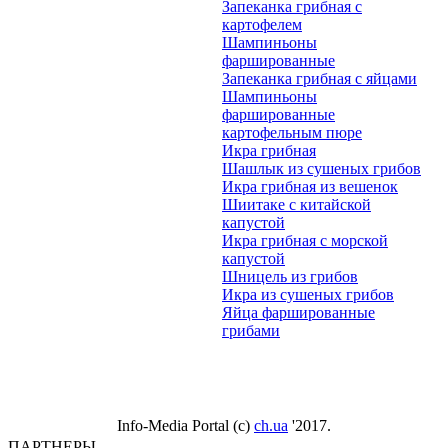
Запеканка грибная с
картофелем
Шампиньоны
фаршированные
Запеканка грибная с яйцами
Шампиньоны
фаршированные
картофельным пюре
Икра грибная
Шашлык из сушеных грибов
Икра грибная из вешенок
Шиитаке с китайской
капустой
Икра грибная с морской
капустой
Шницель из грибов
Икра из сушеных грибов
Яйца фаршированные
грибами
Info-Media Portal (c)
ch.ua
'2017.
ПАРТНЕРЫ