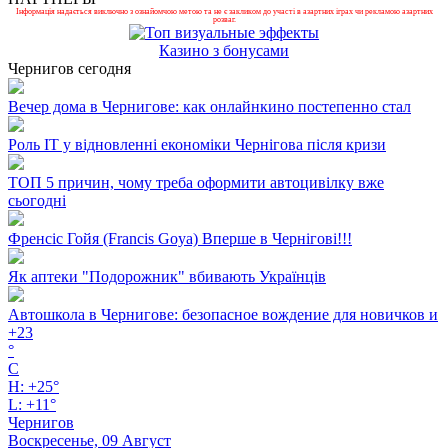
Інформація надається виключно з ознайомчою метою та не є закликом до участі в азартних іграх чи рекламою азартних
розваг.
Казино з бонусами
Чернигов сегодня
Вечер дома в Чернигове: как онлайнкино постепенно стал
Роль ІТ у відновленні економіки Чернігова після кризи
ТОП 5 причин, чому треба оформити автоцивілку вже
сьогодні
Френсіс Гойя (Francis Goya) Вперше в Чернігові!!!
Як аптеки "Подорожник" вбивають Українців
Автошкола в Чернигове: безопасное вождение для новичков и
+
23
°
C
H:
+
25°
L:
+
11°
Чернигов
Воскресенье, 09 Август