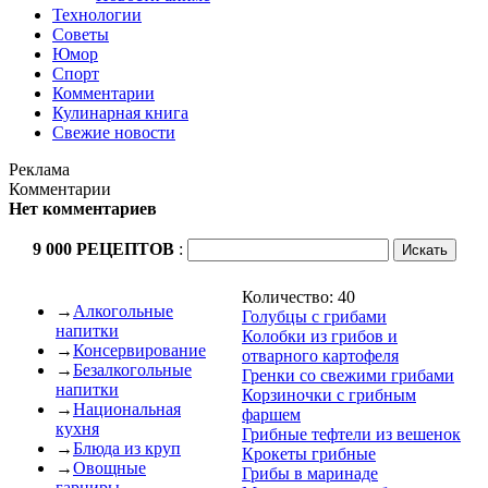
Технологии
Советы
Юмор
Спорт
Комментарии
Кулинарная книга
Свежие новости
Реклама
Комментарии
Нет комментариев
9 000 РЕЦЕПТОВ
:
Количество: 40
→
Алкогольные
Голубцы с грибами
напитки
Колобки из грибов и
→
Консервирование
отварного картофеля
→
Безалкогольные
Гренки со свежими грибами
напитки
Корзиночки с грибным
→
Национальная
фаршем
кухня
Грибные тефтели из вешенок
→
Блюда из круп
Крокеты грибные
→
Овощные
Грибы в маринаде
гарниры