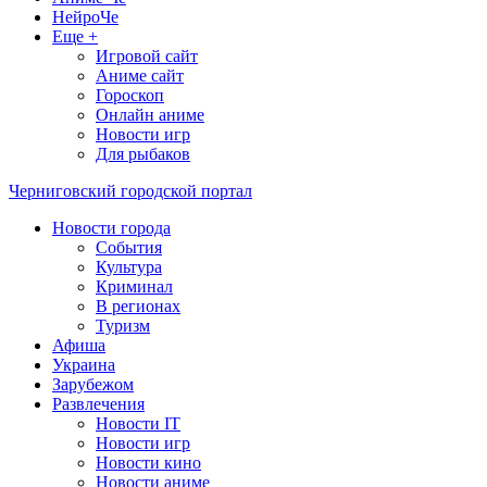
НейроЧе
Еще +
Игровой сайт
Аниме сайт
Гороскоп
Онлайн аниме
Новости игр
Для рыбаков
Черниговский городской портал
Новости города
События
Культура
Криминал
В регионах
Туризм
Афиша
Украина
Зарубежом
Развлечения
Новости IT
Новости игр
Новости кино
Новости аниме