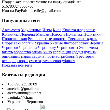
Поддержать проект можно на карту ощадбанка:
5167803243063760
Или на PayPal: ametvile@gmail.com
Популярные теги
Авто-мото
Зарубежные
Игры
Киев
Красота и здоровье
Криминал
Лоцерил
Майдан
Новости
Политика
Политики
Происшествия
Региональные новости
Свежие анекдоты
Спорт
Технологии
Украина
Ученые
Фоторепортаж
Чернігів
Чернигов
Чернигова
Чернигову
Черниговцы
Экономика
власть
воровство
займы
кино
коррупция
кредит
купить
оппозиция
парад дерунів
противогрибковый
ресторан
велюров
скорая
смерти
тимошенко
убивает
Показать все теги
Контакты редакции
+38 096 235 38 09
ametvile@gmail.com
alextolstuhin@ukr.net
pautinka@ch.ua
Украина, г. Чернигов