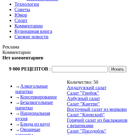
Технологии
Советы
Юмор
Спорт
Комментарии
Кулинарная книга
Свежие новости
Реклама
Комментарии
Нет комментариев
9 000 РЕЦЕПТОВ
:
Количество: 50
→
Алкогольные
Андалузский салат
напитки
Салат "Грибок"
→
Консервирование
Арбузный салат
→
Безалкогольные
Салат "Кантри"
напитки
Восточный салат из моркови
→
Национальная
Салат "Киевский"
кухня
Горячий салат из баклажанов
→
Блюда из круп
с вешенками
→
Овощные
Салат "Пасодобль"
гарниры