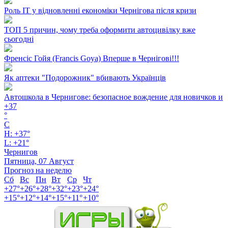
Роль ІТ у відновленні економіки Чернігова після кризи
ТОП 5 причин, чому треба оформити автоцивілку вже
сьогодні
Френсіс Гойя (Francis Goya) Вперше в Чернігові!!!
Як аптеки "Подорожник" вбивають Українців
Автошкола в Чернигове: безопасное вождение для новичков и
+
37
°
C
H:
+
37°
L:
+
21°
Чернигов
Пятница, 07 Август
Прогноз на неделю
Сб
Вс
Пн
Вт
Ср
Чт
+
27°
+
26°
+
28°
+
32°
+
23°
+
24°
+
15°
+
12°
+
14°
+
15°
+
11°
+
10°