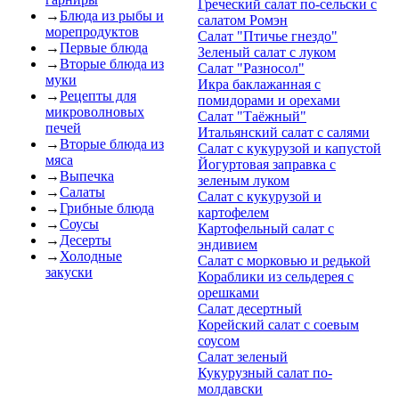
Греческий салат по-сельски с
→
Блюда из рыбы и
салатом Ромэн
морепродуктов
Салат "Птичье гнездо"
→
Первые блюда
Зеленый салат с луком
→
Вторые блюда из
Салат "Разносол"
муки
Икра баклажанная с
→
Рецепты для
помидорами и орехами
микроволновых
Салат "Таёжный"
печей
Итальянский салат с салями
→
Вторые блюда из
Салат c кукурузой и капустой
мяса
Йогуртовая заправка с
→
Выпечка
зеленым луком
→
Салаты
Салат c кукурузой и
→
Грибные блюда
картофелем
→
Соусы
Картофельный салат с
→
Десерты
эндивием
→
Холодные
Салат c морковью и редькой
закуски
Кораблики из сельдерея с
орешками
Салат десертный
Корейский салат с соевым
соусом
Салат зеленый
Кукурузный салат по-
молдавски