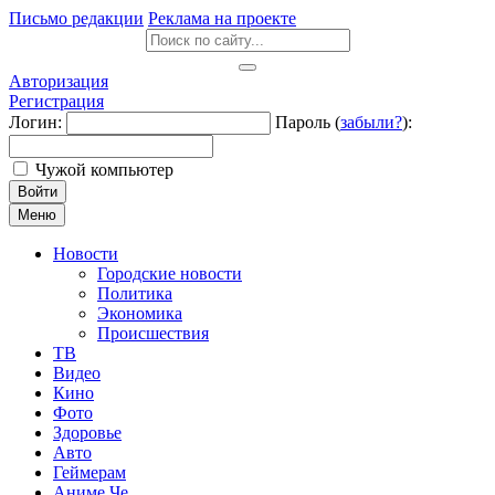
Письмо редакции
Реклама на проекте
Авторизация
Регистрация
Логин:
Пароль (
забыли?
):
Чужой компьютер
Войти
Меню
Новости
Городские новости
Политика
Экономика
Происшествия
ТВ
Видео
Кино
Фото
Здоровье
Авто
Геймерам
Аниме Че