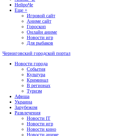
НейроЧе
Еще +
Игровой сайт
Аниме сайт
Гороскоп
Онлайн аниме
Новости игр
Для рыбаков
Черниговский городской портал
Новости города
События
Культура
Криминал
В регионах
Туризм
Афиша
Украина
Зарубежом
Развлечения
Новости IT
Новости игр
Новости кино
Новости аниме