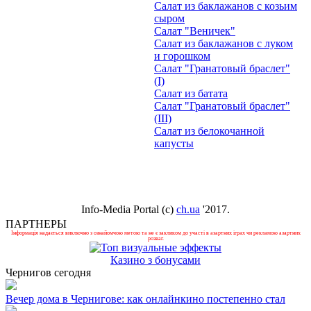
Салат из баклажанов с козьим
сыром
Салат "Веничек"
Салат из баклажанов с луком
и горошком
Салат "Гранатовый браслет"
(I)
Салат из батата
Салат "Гранатовый браслет"
(III)
Салат из белокочанной
капусты
Info-Media Portal (c)
ch.ua
'2017.
ПАРТНЕРЫ
Інформація надається виключно з ознайомчою метою та не є закликом до участі в азартних іграх чи рекламою азартних
розваг.
Казино з бонусами
Чернигов сегодня
Вечер дома в Чернигове: как онлайнкино постепенно стал