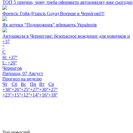
ТОП 5 причин, чому треба оформити автоцивілку вже сьогодні
Френсіс Гойя (Francis Goya) Вперше в Чернігові!!!
Як аптеки "Подорожник" вбивають Українців
Автошкола в Чернигове: безопасное вождение для новичков и
+
37
°
C
H:
+
37°
L:
+
20°
Чернигов
Пятница, 07 Август
Прогноз на неделю
Чт
Сб
Вс
Пн
Вт
Ср
+
38°
+
26°
+
25°
+
27°
+
30°
+
27°
+
23°
+
15°
+
12°
+
14°
+
16°
+
18°
Топ новостей