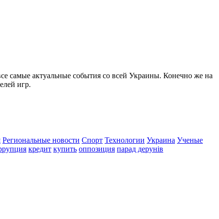
все самые актуальные события со всей Украины. Конечно же на
елей игр.
я
Региональные новости
Спорт
Технологии
Украина
Ученые
ррупция
кредит
купить
оппозиция
парад дерунів