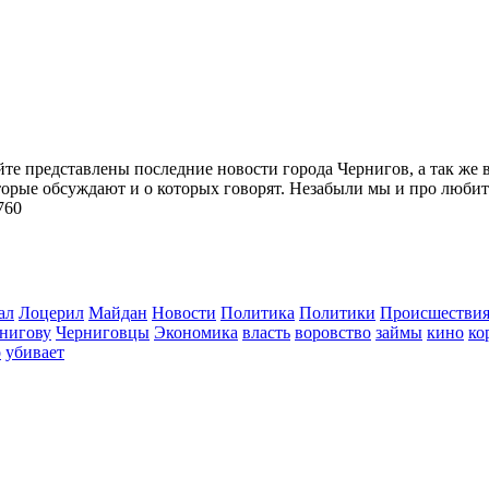
йте представлены последние новости города Чернигов, а так же 
торые обсуждают и о которых говорят. Незабыли мы и про любит
760
ал
Лоцерил
Майдан
Новости
Политика
Политики
Происшестви
нигову
Черниговцы
Экономика
власть
воровство
займы
кино
ко
о
убивает