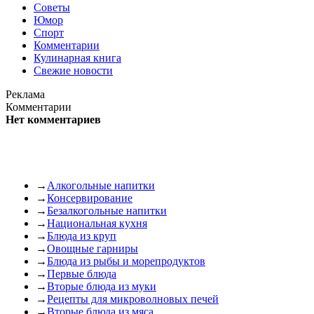
Советы
Юмор
Спорт
Комментарии
Кулинарная книга
Свежие новости
Реклама
Комментарии
Нет комментариев
→
Алкогольные напитки
→
Консервирование
→
Безалкогольные напитки
→
Национальная кухня
→
Блюда из круп
→
Овощные гарниры
→
Блюда из рыбы и морепродуктов
→
Первые блюда
→
Вторые блюда из муки
→
Рецепты для микроволновых печей
→
Вторые блюда из мяса