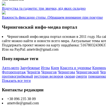
Відпустка та гаджети: три звички, від яких складно
Важность фиксации стопы .Обращаем внимание при покупке
Черниговский инфо-медиа портал
Черниговкий инфо-медиа портал основан в 2011 году. На са
сайте можно найти и новости всего мира. Актуальные темы ко
Поддержать проект можно на карту ощадбанка: 5167803243063
Или на PayPal: ametvile@gmail.com
Популярные теги
Авто-мото
Зарубежные
Игры
Киев
Красота и здоровье
Кримин
Фоторепортаж
Чернігів
Чернигов
Чернигова
Черниговской
Чер
противогрибковый
ресторан велюров
скорая
смерти
тимошенк
Показать все теги
Контакты редакции
+38 096 235 38 09
ametvile@gmail.com