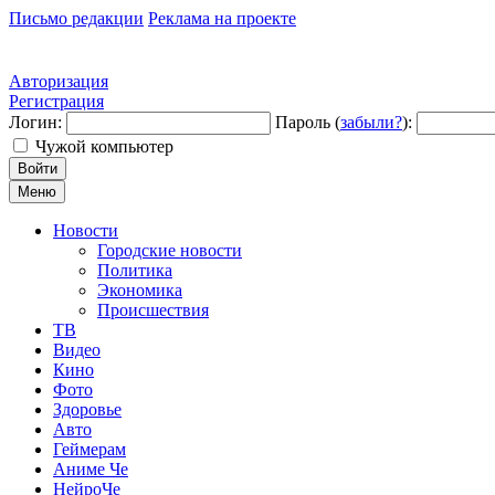
Письмо редакции
Реклама на проекте
Авторизация
Регистрация
Логин:
Пароль (
забыли?
):
Чужой компьютер
Войти
Меню
Новости
Городские новости
Политика
Экономика
Происшествия
ТВ
Видео
Кино
Фото
Здоровье
Авто
Геймерам
Аниме Че
НейроЧе