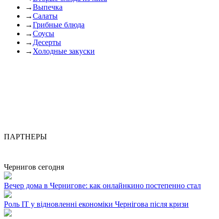
→
Выпечка
→
Салаты
→
Грибные блюда
→
Соусы
→
Десерты
→
Холодные закуски
ПАРТНЕРЫ
Чернигов сегодня
Вечер дома в Чернигове: как онлайнкино постепенно стал
Роль ІТ у відновленні економіки Чернігова після кризи