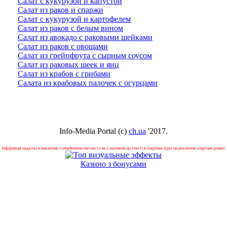
Салат c кукурузой и капустой
Салат из раков и спаржи
Салат c кукурузой и картофелем
Салат из раков с белым вином
Салат из авокадо с раковыми шейками
Салат из раков с овощами
Салат из грейпфрута с сырным соусом
Салат из раковых шеек и яиц
Салат из крабов с грибами
Салата из крабовых палочек с огурцами
Info-Media Portal (c)
ch.ua
'2017.
Інформація надається виключно з ознайомчою метою та не є закликом до участі в азартних іграх чи рекламою азартних розваг.
Казино з бонусами