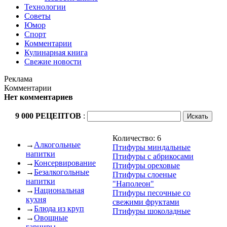
Технологии
Советы
Юмор
Спорт
Комментарии
Кулинарная книга
Свежие новости
Реклама
Комментарии
Нет комментариев
9 000 РЕЦЕПТОВ
:
Количество: 6
→
Алкогольные
Птифуры миндальные
напитки
Птифуры с абрикосами
→
Консервирование
Птифуры ореховые
→
Безалкогольные
Птифуры слоеные
напитки
"Наполеон"
→
Национальная
Птифуры песочные со
кухня
свежими фруктами
→
Блюда из круп
Птифуры шоколадные
→
Овощные
гарниры