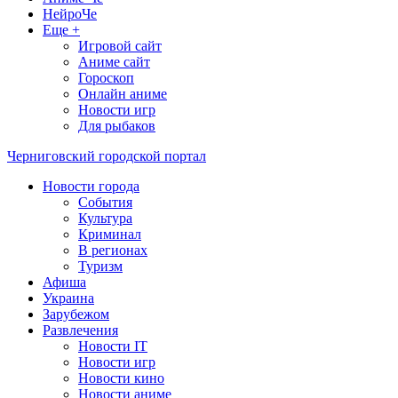
НейроЧе
Еще +
Игровой сайт
Аниме сайт
Гороскоп
Онлайн аниме
Новости игр
Для рыбаков
Черниговский городской портал
Новости города
События
Культура
Криминал
В регионах
Туризм
Афиша
Украина
Зарубежом
Развлечения
Новости IT
Новости игр
Новости кино
Новости аниме