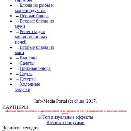
→
Блюда из рыбы и
морепродуктов
→
Первые блюда
→
Вторые блюда из
муки
→
Рецепты для
микроволновых
печей
→
Вторые блюда из
мяса
→
Выпечка
→
Салаты
→
Грибные блюда
→
Соусы
→
Десерты
→
Холодные
закуски
Info-Media Portal (c)
ch.ua
'2017.
ПАРТНЕРЫ
Інформація надається виключно з ознайомчою метою та не є закликом до участі в азартних іграх чи рекламою азартних
розваг.
Казино з бонусами
Чернигов сегодня