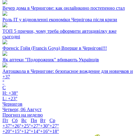
Вечер дома в Чернигове: как онлайнкино постепенно стал
Роль ІТ у відновленні економіки Чернігова після кризи
ТОП 5 причин, чому треба оформити автоцивілку вже
сьогодні
Френсіс Гойя (Francis Goya) Вперше в Чернігові!!!
Як аптеки "Подорожник" вбивають Українців
Автошкола в Чернигове: безопасное вождение для новичков и
+
37
°
C
H:
+
38°
L:
+
23°
Чернигов
Четверг, 06 Август
Прогноз на неделю
Пт
Сб
Вс
Пн
Вт
Ср
+
37°
+
26°
+
25°
+
27°
+
30°
+
27°
+
20°
+
15°
+
12°
+
14°
+
16°
+
18°