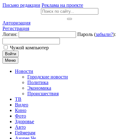
Письмо редакции
Реклама на проекте
Авторизация
Регистрация
Логин:
Пароль (
забыли?
):
Чужой компьютер
Войти
Меню
Новости
Городские новости
Политика
Экономика
Происшествия
ТВ
Видео
Кино
Фото
Здоровье
Авто
Геймерам
Аниме Че