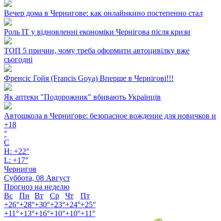
Вечер дома в Чернигове: как онлайнкино постепенно стал
Роль ІТ у відновленні економіки Чернігова після кризи
ТОП 5 причин, чому треба оформити автоцивілку вже
сьогодні
Френсіс Гойя (Francis Goya) Вперше в Чернігові!!!
Як аптеки "Подорожник" вбивають Українців
Автошкола в Чернигове: безопасное вождение для новичков и
+
18
°
C
H:
+
22°
L:
+
17°
Чернигов
Суббота, 08 Август
Прогноз на неделю
Вс
Пн
Вт
Ср
Чт
Пт
+
26°
+
28°
+
30°
+
23°
+
24°
+
25°
+
11°
+
13°
+
16°
+
10°
+
10°
+
11°