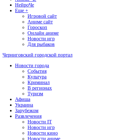
НейроЧе
Еще +
Игровой сайт
Аниме сайт
Гороскоп
Онлайн аниме
Новости игр
Для рыбаков
Черниговский городской портал
Новости города
События
Культура
Криминал
В регионах
Туризм
Афиша
Украина
Зарубежом
Развлечения
Новости IT
Новости игр
Новости кино
Новости аниме