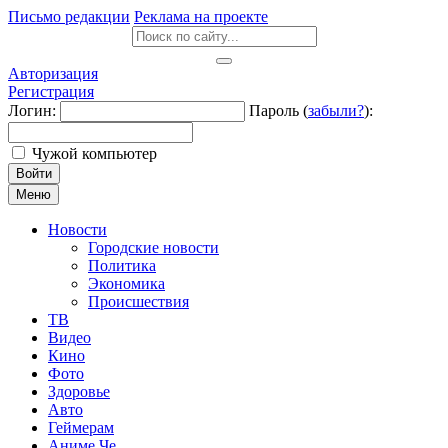
Письмо редакции
Реклама на проекте
Авторизация
Регистрация
Логин:
Пароль (
забыли?
):
Чужой компьютер
Войти
Меню
Новости
Городские новости
Политика
Экономика
Происшествия
ТВ
Видео
Кино
Фото
Здоровье
Авто
Геймерам
Аниме Че