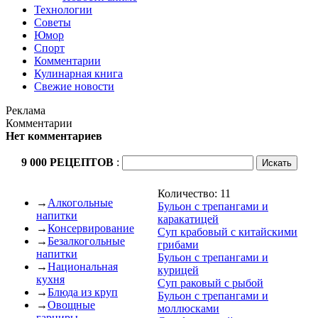
Технологии
Советы
Юмор
Спорт
Комментарии
Кулинарная книга
Свежие новости
Реклама
Комментарии
Нет комментариев
9 000 РЕЦЕПТОВ
:
Количество: 11
→
Алкогольные
Бульон с трепангами и
напитки
каракатицей
→
Консервирование
Суп крабовый с китайскими
→
Безалкогольные
грибами
напитки
Бульон с трепангами и
→
Национальная
курицей
кухня
Суп раковый с рыбой
→
Блюда из круп
Бульон с трепангами и
→
Овощные
моллюсками
гарниры