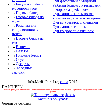
Суп фасолевый с мидиями
→
Блюда из рыбы и
Рыбный бульон с кальмарами
морепродуктов
и морским гребешком
→
Первые блюда
Суп-лапша с кальмарами,
→
Вторые блюда из
креветками, или мясом криля
муки
Суп из креветок с клецками
→
Рецепты для
Суп-лапша с мидиями
микроволновых
Суп из форели с кизилом
печей
→
Вторые блюда из
мяса
→
Выпечка
→
Салаты
→
Грибные блюда
→
Соусы
→
Десерты
→
Холодные
закуски
Info-Media Portal (c)
ch.ua
'2017.
ПАРТНЕРЫ
Інформація надається виключно з ознайомчою метою та не є закликом до участі в азартних іграх чи рекламою азартних
розваг.
Казино з бонусами
Чернигов сегодня